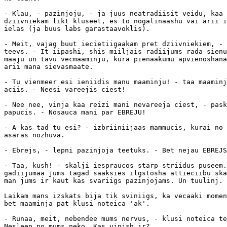
- Klau, - pazinjoju, - ja juus neatradiisit veidu, kaa 
dziivniekam likt kluseet, es to nogalinaashu vai arii i
ielas (ja buus labs garastaavoklis).

- Meit, vajag buut iecietiigaakam pret dziivniekiem, - 
teevs. - It iipashi, shis miiljais radiijums rada sienu
maaju un tavu vecmaaminju, kura pienaakumu apvienoshana
arii mana sievasmaate.

- Tu vienmeer esi ieniidis manu maaminju! - taa maaminj
aciis. - Neesi vareejis ciest!

- Nee nee, vinja kaa reizi mani nevareeja ciest, - pask
papucis. - Nosauca mani par EBREJU!

- A kas tad tu esi? - izbriiniijaas mammucis, kurai no 
asaras nozhuva.

- Ebrejs, - lepni pazinjoja teetuks. - Bet nejau EBREJS
- Taa, kush! - skalji iespraucos starp striidus puseem.
gadiijumaa jums tagad saaksies ilgstosha attieciibu ska
man jums ir kaut kas svariigs pazinjojams. Un tuulinj.

Laikam mans izskats bija tik sviniigs, ka vecaaki momen
bet maaminja pat klusi noteica 'ak'.

- Runaa, meit, nebendee mums nervus, - klusi noteica te
Nesleep no mums neko. Kas vinjsh ir?
