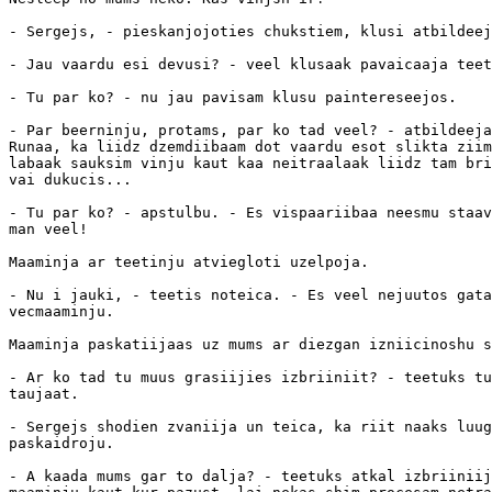
- Sergejs, - pieskanjojoties chukstiem, klusi atbildeej
- Jau vaardu esi devusi? - veel klusaak pavaicaaja teet
- Tu par ko? - nu jau pavisam klusu paintereseejos.

- Par beerninju, protams, par ko tad veel? - atbildeeja
Runaa, ka liidz dzemdiibaam dot vaardu esot slikta ziim
labaak sauksim vinju kaut kaa neitraalaak liidz tam bri
vai dukucis...

- Tu par ko? - apstulbu. - Es vispaariibaa neesmu staav
man veel!

Maaminja ar teetinju atviegloti uzelpoja.

- Nu i jauki, - teetis noteica. - Es veel nejuutos gata
vecmaaminju.

Maaminja paskatiijaas uz mums ar diezgan izniicinoshu s
- Ar ko tad tu muus grasiijies izbriiniit? - teetuks tu
taujaat.

- Sergejs shodien zvaniija un teica, ka riit naaks luug
paskaidroju.

- A kaada mums gar to dalja? - teetuks atkal izbriiniij