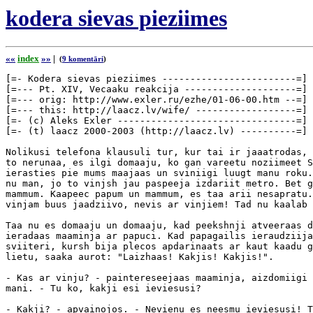
kodera sievas pieziimes
««
index
»»
|
(
9 komentāri
)
[=- Kodera sievas pieziimes ------------------------=]

[=--- Pt. XIV, Vecaaku reakcija --------------------=]

[=--- orig: http://www.exler.ru/ezhe/01-06-00.htm --=]

[=--- this: http://laacz.lv/wife/ ------------------=]

[=- (c) Aleks Exler --------------------------------=]

[=- (t) laacz 2000-2003 (http://laacz.lv) ----------=]

Nolikusi telefona klausuli tur, kur tai ir jaaatrodas, 
to nerunaa, es ilgi domaaju, ko gan vareetu noziimeet S
ierasties pie mums maajaas un sviniigi luugt manu roku.
nu man, jo to vinjsh jau paspeeja izdariit metro. Bet g
mammum. Kaapeec papum un mammum, es taa arii nesapratu.
vinjam buus jaadziivo, nevis ar vinjiem! Tad nu kaalab 
Taa nu es domaaju un domaaju, kad peekshnji atveeraas d
ieradaas maaminja ar papuci. Kad papagailis ieraudziija
sviiteri, kursh bija plecos apdarinaats ar kaut kaadu g
lietu, saaka aurot: "Laizhaas! Kakjis! Kakjis!".

- Kas ar vinju? - paintereseejaas maaminja, aizdomiigi 
mani. - Tu ko, kakji esi ieviesusi?

- Kakji? - apvainojos. - Nevienu es neesmu ieviesusi! T