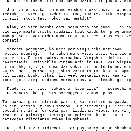
- Nu bet es taksh arii neatsakos uzklausiit juusu viedo
- Jaa, zinu es, kaa tu manu viedokli uzklausi, - atmeta
teetuks. - Vienalga izdariisi taa, kaa tev tiik. Vispaa
uzreizi, atdot tavu roku, vai neatdot?

- Klau, es vienkaarshi esmu sajuusmaa par jums! - es sa
vieniigo meitu brauks raudziit kaut kaads tur programme
man prasaat, vai atdot manu roku, vai nee. Juus esat ve
domaati?

- Vareetu padomaat, ka mees par vinju neko nezinaam... 
noteica maaminja. - Tu taksh mums visas ausis esi pieru
par vinju. Puisis gudrs, straadaa. Vinjsh ir deficiita 
paarstaavis. Dziivoklis vinjam arii ir savs, kas vispaa
briinishkjiigi, jo muusu dziivokliitii ar teetu neviens
vairs. Mani, personiigi, shis variants taa kaa pat apmi
pilniibaa. Luuk, tikai riit veel paskatiishos, kaa vinj
iemiiljoto zivju eedienu noreagjees, un izlemshu galiig
- Kaads te tam visam sakars ar tavu zivi? - nicinoshi n
- Galvenais, kaa puisis noreagjees uz manu plovu.

Te saakaas garsh striids par to, kas riitdienas galdaa 
noleemu doties uz savu istabu. Tur piezvaniiju Sergejam
vecaaki nu ir informeeti par riitdienas viesi. Bet vinj
reagjeeja pilniigi mieriigi un pateica, ka nu jau ar pi
gatavojas riitdienas rokas luugshanai.

- Nu tad liidz riitdienai, - ar pashsaprotamaam shaubaa