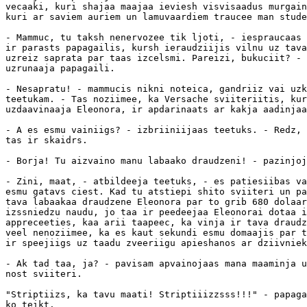
vecaaki, kuri shajaa maajaa ieviesh visvisaadus murgain
kuri ar saviem auriem un lamuvaardiem traucee man stude
- Mammuc, tu taksh nenervozee tik ljoti, - iespraucaas 
ir parasts papagailis, kursh ieraudziijis vilnu uz tava
uzreiz saprata par taas izcelsmi. Pareizi, bukuciit? - 
uzrunaaja papagaili.

- Nesapratu! - mammucis nikni noteica, gandriiz vai uzk
teetukam. - Tas noziimee, ka Versache sviiteriitis, kur
uzdaavinaaja Eleonora, ir apdarinaats ar kakja aadinjaa
- A es esmu vainiigs? - izbriiniijaas teetuks. - Redz, 
tas ir skaidrs.

- Borja! Tu aizvaino manu labaako draudzeni! - pazinjoj
- Zini, maat, - atbildeeja teetuks, - es patiesiibas va
esmu gatavs ciest. Kad tu atstiepi shito sviiteri un pa
tava labaakaa draudzene Eleonora par to grib 680 dolaar
izssniedzu naudu, jo taa ir peedeejaa Eleonorai dotaa i
appreceeties, kaa arii taapeec, ka vinja ir tava draudz
veel nenoziimee, ka es kaut sekundi esmu domaajis par t
ir speejiigs uz taadu zveeriigu apieshanos ar dziivniek
- Ak tad taa, ja? - pavisam apvainojaas mana maaminja u
nost sviiteri.

"Striptiizs, ka tavu maati! Striptiiizzsss!!!" - papaga
ko teikt.
