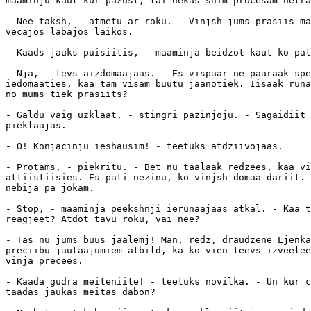
maaminju kaut kur pazust, lai nekas shim procesam netra
- Nee taksh, - atmetu ar roku. - Vinjsh jums prasiis ma
vecajos labajos laikos.

- Kaads jauks puisiitis, - maaminja beidzot kaut ko pat
- Nja, - tevs aizdomaajaas. - Es vispaar ne paaraak spe
iedomaaties, kaa tam visam buutu jaanotiek. Iisaak runa
no mums tiek prasiits?

- Galdu vaig uzklaat, - stingri pazinjoju. - Sagaidiit 
pieklaajas.

- O! Konjacinju ieshausim! - teetuks atdziivojaas.

- Protams, - piekritu. - Bet nu taalaak redzees, kaa vi
attiistiisies. Es pati nezinu, ko vinjsh domaa dariit. 
nebija pa jokam.

- Stop, - maaminja peekshnji ierunaajaas atkal. - Kaa t
reagjeet? Atdot tavu roku, vai nee?

- Tas nu jums buus jaalemj! Man, redz, draudzene Ljenka
preciibu jautaajumiem atbild, ka ko vien teevs izveelee
vinja precees.

- Kaada gudra meiteniite! - teetuks novilka. - Un kur c
taadas jaukas meitas dabon?
