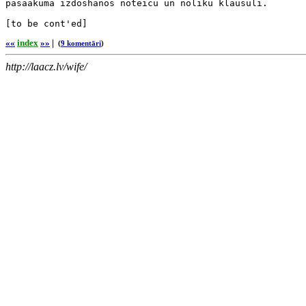
pasaakuma izdoshanos noteicu un noliku klausuli.

[to be cont'ed]
««
index
»»
|
(
9 komentāri
)
http://laacz.lv/wife/