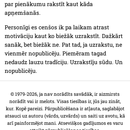
par pienākumu rakstīt kaut kāda
apņemšanās.
Personīgi es cenšos ik pa laikam atrast
motivāciju kaut ko biežāk uzrakstīt. Dažkārt
sanāk, bet biežāk ne. Pat tad, ja uzrakstu, ne
vienmēr nopublicēju. Piemēram tagad
nedaudz lauzu tradīciju. Uzrakstīju sūdu. Un
nopublicēju.
© 1979-2026, ja nav norādīts savādāk, ir aizmirsts
norādīt vai ir melots. Visas tiesības ir, jūs jau zināt,
kur. Kopē pareizi. Pārpublicēšana ir atļauta, saglabājot
atsauci uz autoru (vārds, uzvārds) un saiti uz avotu, kā
arī painformējot mani. Atsevišķos gadījumos es varu