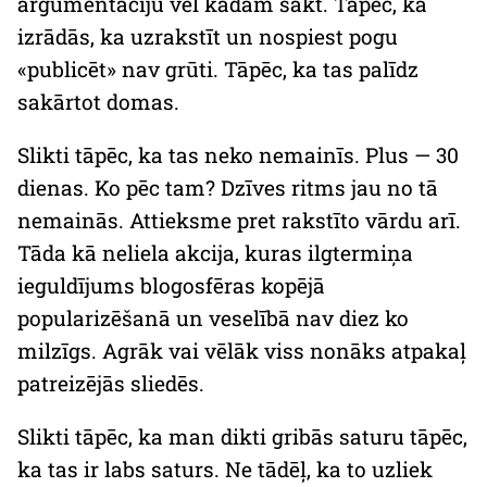
argumentāciju vēl kādam sākt. Tāpēc, ka
izrādās, ka uzrakstīt un nospiest pogu
«publicēt» nav grūti. Tāpēc, ka tas palīdz
sakārtot domas.
Slikti tāpēc, ka tas neko nemainīs. Plus — 30
dienas. Ko pēc tam? Dzīves ritms jau no tā
nemainās. Attieksme pret rakstīto vārdu arī.
Tāda kā neliela akcija, kuras ilgtermiņa
ieguldījums blogosfēras kopējā
popularizēšanā un veselībā nav diez ko
milzīgs. Agrāk vai vēlāk viss nonāks atpakaļ
patreizējās sliedēs.
Slikti tāpēc, ka man dikti gribās saturu tāpēc,
ka tas ir labs saturs. Ne tādēļ, ka to uzliek