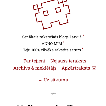
*
Senākais rakstošais blogs Latvijā
*
ANNO
MIM
*
Teju 100% cilvēka rakstīts saturs
Par tejieni
Nejaušs ieraksts
Archivs & meklētājs
Apkārtraksts ✉️
← Uz sākumu