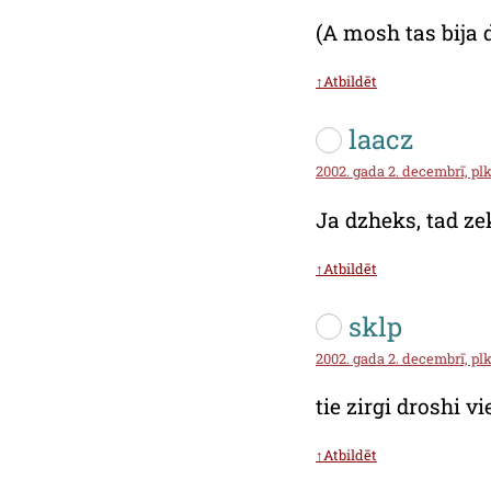
(A mosh tas bija d
↑Atbildēt
laacz
2002. gada 2. decembrī, plk
Ja dzheks, tad ze
↑Atbildēt
sklp
2002. gada 2. decembrī, plks
tie zirgi droshi v
↑Atbildēt