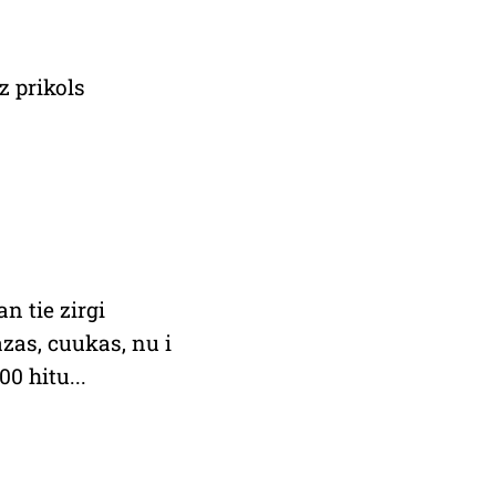
dz prikols
n tie zirgi
zas, cuukas, nu i
00 hitu...