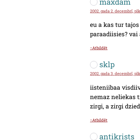
maxdam
2002. gada 2. decembrī, plk
eu a kas tur tajos
paraadiisies? vai 
↑Atbildēt
sklp
2002. gada 3. decembrī, plk
iisteniibaa visdi
nemaz neliekas ti
zirgi, a zirgi dzie
↑Atbildēt
antikrists