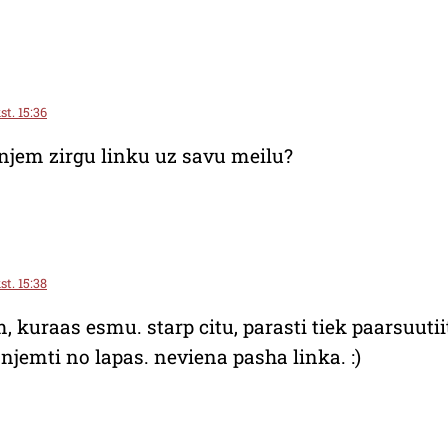
st. 15:36
anjem zirgu linku uz savu meilu?
st. 15:38
 kuraas esmu. starp citu, parasti tiek paarsuutiit
panjemti no lapas. neviena pasha linka. :)