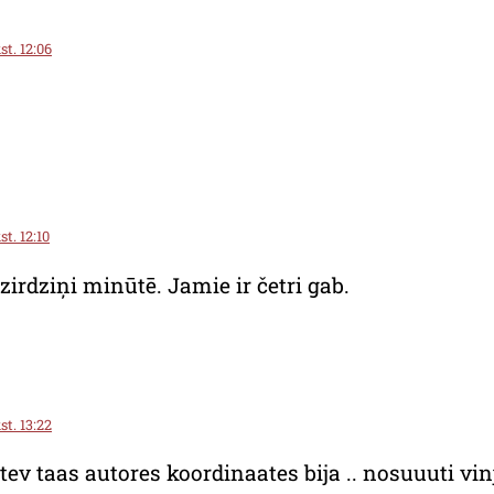
st. 12:06
t. 12:10
zirdziņi minūtē. Jamie ir četri gab.
st. 13:22
ev taas autores koordinaates bija .. nosuuuti vinj