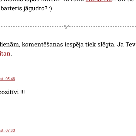
arteris jāgudro? :)
dienām, komentēšanas iespēja tiek slēgta. Ja Tev a
itan
.
st. 05:46
ozitīvi !!!
st. 07:50