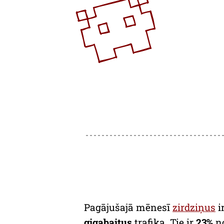
Pagājušajā mēnesī
zirdziņus
i
gigabaitus
trafika. Tie ir
23%
no