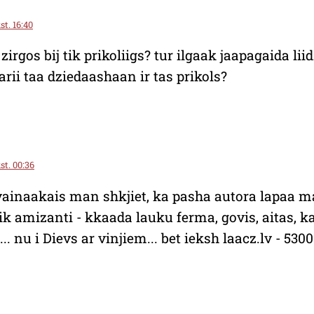
st. 16:40
 zirgos bij tik prikoliigs? tur ilgaak jaapagaida lii
arii taa dziedaashaan ir tas prikols?
st. 00:36
ivainaakais man shkjiet, ka pasha autora lapaa ma
k amizanti - kkaada lauku ferma, govis, aitas, ka
d... nu i Dievs ar vinjiem... bet ieksh laacz.lv - 5300