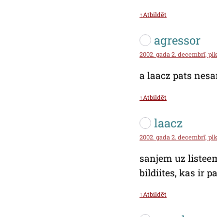
↑Atbildēt
agressor
2002. gada 2. decembrī, plk
a laacz pats nes
↑Atbildēt
laacz
2002. gada 2. decembrī, plk
sanjem uz listeem,
bildiites, kas ir 
↑Atbildēt