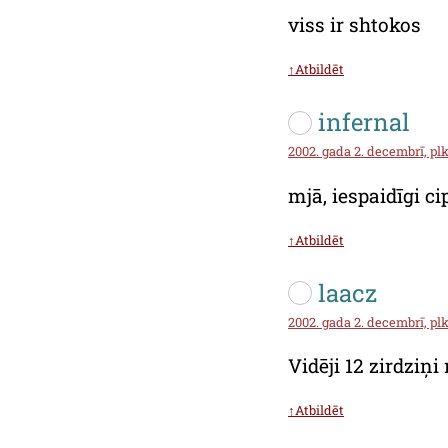
viss ir shtokos
↑Atbildēt
infernal
2002. gada 2. decembrī, plks
mjā, iespaidīgi ci
↑Atbildēt
laacz
2002. gada 2. decembrī, plks
Vidēji 12 zirdziņ
↑Atbildēt