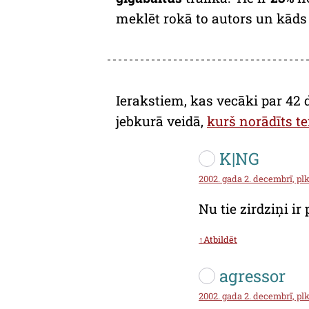
meklēt rokā to autors un kāds b
Ierakstiem, kas vecāki par 42 
jebkurā veidā,
kurš norādīts te
K|NG
2002. gada 2. decembrī, plk
Nu tie zirdziņi ir p
↑Atbildēt
agressor
2002. gada 2. decembrī, plk