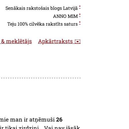
*
Senākais rakstošais blogs Latvijā
*
ANNO
MIM
*
Teju 100% cilvēka rakstīts saturs
 & meklētājs
Apkārtraksts ✉️
amie man ir atņēmuši
26
ir tikai zirdziņi… Vai nav jāsāk