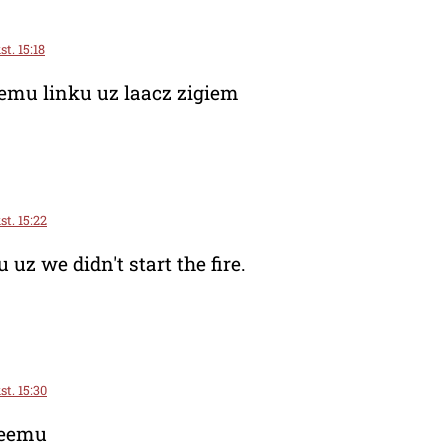
t. 15:18
eemu linku uz laacz zigiem
st. 15:22
uz we didn't start the fire.
st. 15:30
jeemu