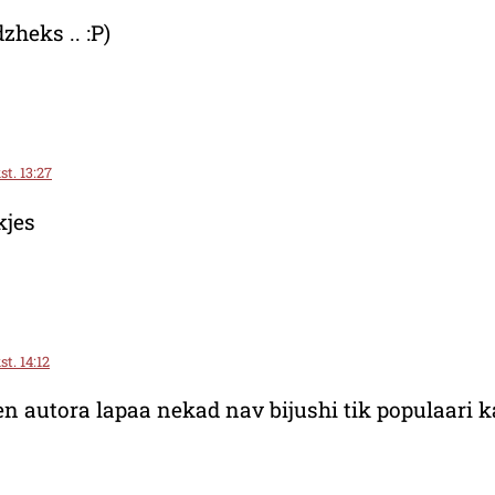
zheks .. :P)
st. 13:27
kjes
t. 14:12
ien autora lapaa nekad nav bijushi tik populaari k