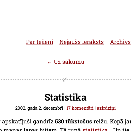
Par tejieni
Nejaušs ieraksts
Archivs
← Uz sākumu
Statistika
2002. gada 2. decembrī
|
17 komentāri
|
#zirdziņi
r apskatījuši gandrīz
530 tūkstošus
reižu. Kopā j
 manas lapas hitiem. Tā runā
statistika
… Un tie 