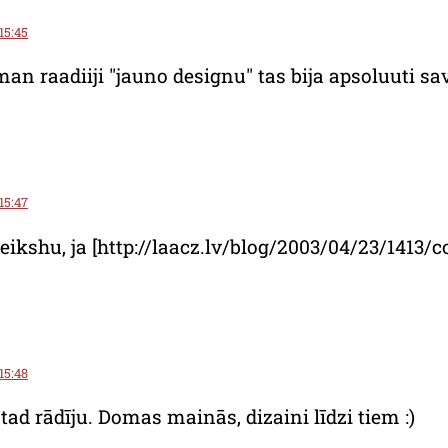
 15:45
an raadiiji "jauno designu" tas bija apsoluuti s
 15:47
teikshu, ja [http://laacz.lv/blog/2003/04/23/141
 15:48
 tad rādīju. Domas mainās, dizaini līdzi tiem :)