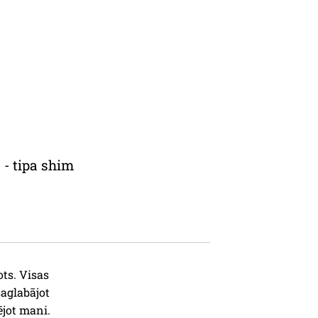
 - tipa shim
ots. Visas
saglabājot
ējot mani.