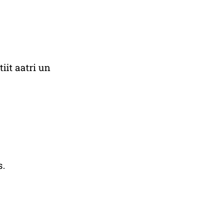
iit aatri un
s.