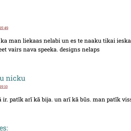
 15:49
 ka man liekaas nelabi un es te naaku tikai ieskat
eet vairs nava speeka. designs nelaps
zu nicku
19:10
ir. patīk arī kā bija. un arī kā būs. man patīk vis
es: