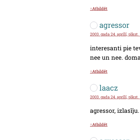
↑Atbildēt
agressor
2003. gada 24. aprīlī, plkst.
interesanti pie t
nee un nee. domaa
↑Atbildēt
laacz
2003. gada 24. aprīlī, plkst.
agressor, izlasīj
↑Atbildēt