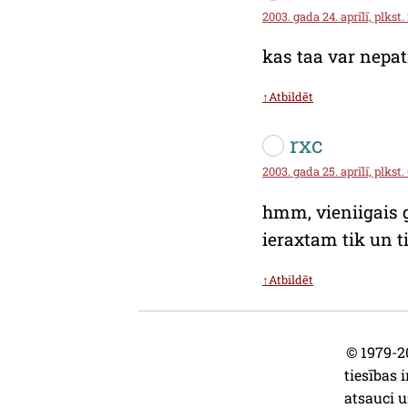
2003. gada 24. aprīlī, plkst.
kas
taa
var nepat
↑Atbildēt
rxc
2003. gada 25. aprīlī, plkst.
hmm, vieniigais g
ieraxtam tik un t
↑Atbildēt
© 1979-20
tiesības i
atsauci u