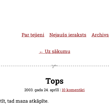
Par tejieni
Nejaušs ieraksts
Archivs
← Uz sākumu
Tops
2003. gada 24. aprīlī
|
10 komentāri
tīt, tad maza atkāpīte.