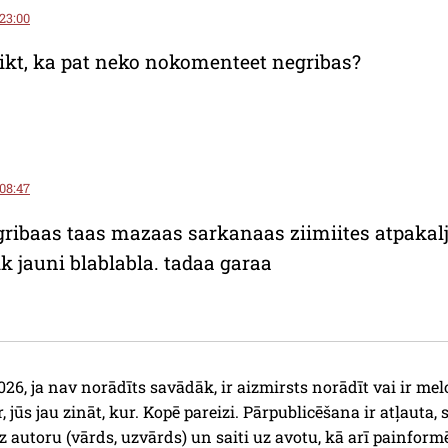
 23:00
ikt, ka pat neko nokomenteet negribas?
 08:47
ribaas taas mazaas sarkanaas ziimiites atpakalj
ik jauni blablabla. tadaa garaa
26, ja nav norādīts savādāk, ir aizmirsts norādīt vai ir mel
r, jūs jau zināt, kur. Kopē pareizi. Pārpublicēšana ir atļauta, 
z autoru (vārds, uzvārds) un saiti uz avotu, kā arī painform