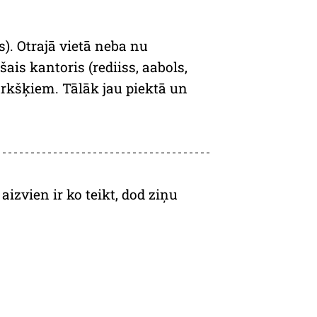
). Otrajā vietā neba nu
ais kantoris (rediiss, aabols,
urkšķiem. Tālāk jau piektā un
izvien ir ko teikt, dod ziņu