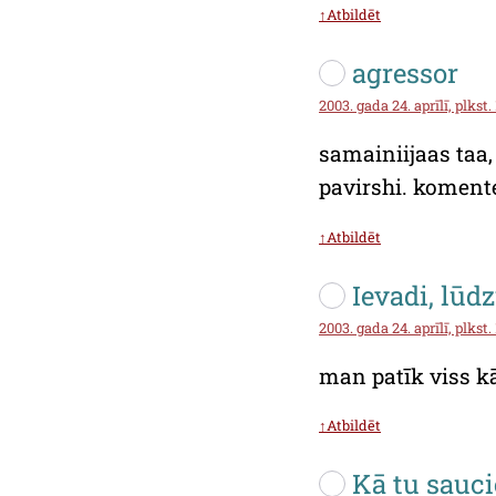
↑Atbildēt
agressor
2003. gada 24. aprīlī, plkst.
samainiijaas taa,
pavirshi. koment
↑Atbildēt
Ievadi, lūd
2003. gada 24. aprīlī, plkst. 
man patīk viss kā 
↑Atbildēt
Kā tu sauci