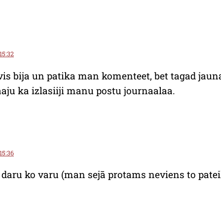
 15:32
evis bija un patika man komenteet, bet tagad jau
ju ka izlasiiji manu postu journaalaa.
 15:36
u. daru ko varu (man sejā protams neviens to patei