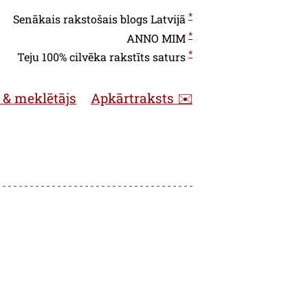
*
Senākais rakstošais blogs Latvijā
*
ANNO
MIM
*
Teju 100% cilvēka rakstīts saturs
 & meklētājs
Apkārtraksts ✉️