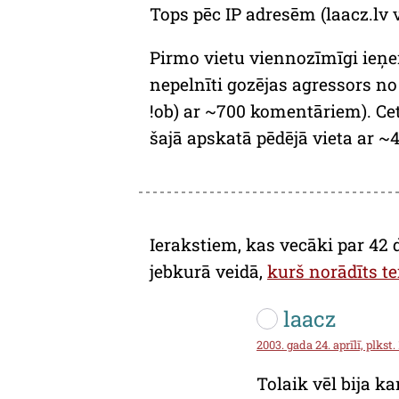
Tops pēc IP adresēm (laacz.lv 
Pirmo vietu viennozīmīgi ieņem
nepelnīti gozējas agressors no 
!ob) ar ~700 komentāriem). Cet
šajā apskatā pēdējā vieta ar 
Ierakstiem, kas vecāki par 42 
jebkurā veidā,
kurš norādīts te
laacz
2003. gada 24. aprīlī, plkst.
Tolaik vēl bija kar