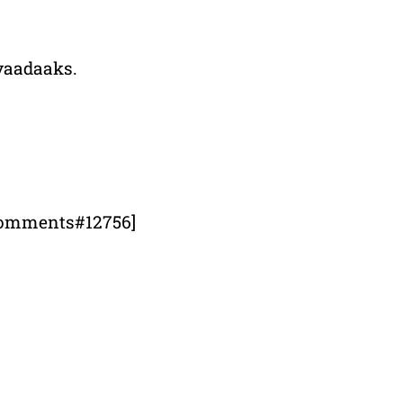
avaadaaks.
3/comments#12756]