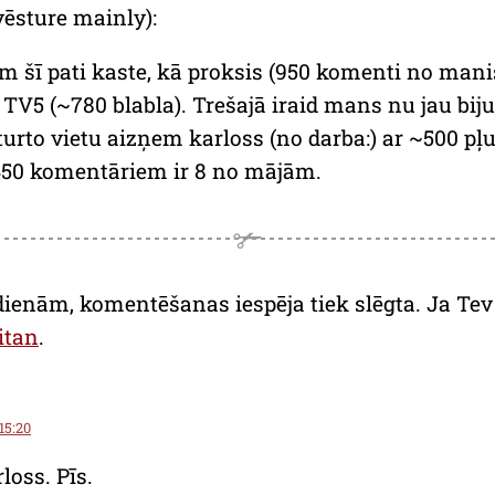
vēsture mainly):
 šī pati kaste, kā proksis (950 komenti no manis
TV5 (~780 blabla). Trešajā iraid mans nu jau bijuš
urto vietu aizņem karloss (no darba:) ar ~500 pļ
~450 komentāriem ir 8 no mājām.
dienām, komentēšanas iespēja tiek slēgta. Ja Tev a
itan
.
 15:20
loss. Pīs.