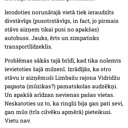
Ierodoties norunātajā vietā tiek ieraudzīts
divstāvīgs (pusotrstāvīgs,
in fact
, jo pirmais
stāvs aizņem tikai pusi no apakšas)
autobuss. Jauks, ērts un zimpatisks
transportlīdzeklis.
Problēmas sākās tajā brīdī, kad tika nolemts
ievietoties šajā milzenī. Izrādījās, ka otro
stāvu ir aizņēmuši Limbažu rajona Vidridžu
pagasta (mūzikas?) pamatskolas audzēkņi.
Un apakšā arīdzan nevienas pašas vietas.
Neskatoties uz to, ka ringlii bija gan pati sevi,
gan mūs (trīs cilvēku apmērā) pieteikusi.
Vietu nav.