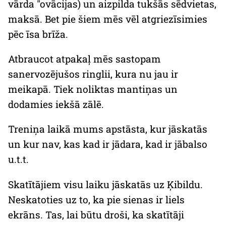
vārda "ovācijas) un aizpilda tukšās sēdvietas,
maksā. Bet pie šiem mēs vēl atgriezīsimies
pēc īsa brīža.
Atbraucot atpakaļ mēs sastopam
sanervozējušos ringlii, kura nu jau ir
meikapā. Tiek noliktas mantiņas un
dodamies iekšā zālē.
Treniņa laikā mums apstāsta, kur jāskatās
un kur nav, kas kad ir jādara, kad ir jābalso
u.t.t.
Skatītājiem visu laiku jāskatās uz Ķibildu.
Neskatoties uz to, ka pie sienas ir liels
ekrāns. Tas, lai būtu droši, ka skatītāji