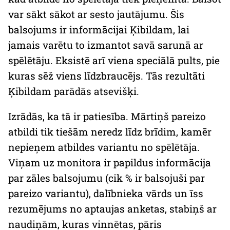
var sākt sākot ar sesto jautājumu. Šis
balsojums ir informācijai Ķibildam, lai
jamais varētu to izmantot savā sarunā ar
spēlētāju. Eksistē arī viena speciālā pults, pie
kuras sēž viens līdzbraucējs. Tās rezultāti
Ķibildam parādās atsevišķi.
Izrādās, ka tā ir patiesība. Mārtiņš pareizo
atbildi tik tiešām neredz līdz brīdim, kamēr
nepieņem atbildes variantu no spēlētāja.
Viņam uz monitora ir papildus informācija
par zāles balsojumu (cik % ir balsojuši par
pareizo variantu), dalībnieka vārds un īss
rezumējums no aptaujas anketas, stabiņš ar
naudiņām, kuras vinnētas, pāris