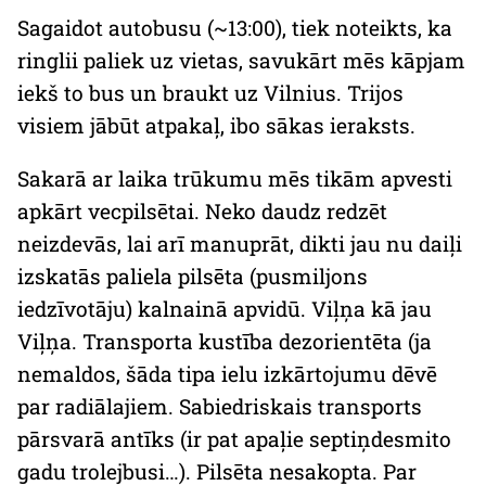
Sagaidot autobusu (~13:00), tiek noteikts, ka
ringlii paliek uz vietas, savukārt mēs kāpjam
iekš to bus un braukt uz Vilnius. Trijos
visiem jābūt atpakaļ,
ibo
sākas ieraksts.
Sakarā ar laika trūkumu mēs tikām apvesti
apkārt vecpilsētai. Neko daudz redzēt
neizdevās, lai arī manuprāt, dikti jau nu daiļi
izskatās paliela pilsēta (pusmiljons
iedzīvotāju) kalnainā apvidū. Viļņa kā jau
Viļņa. Transporta kustība dezorientēta (ja
nemaldos, šāda tipa ielu izkārtojumu dēvē
par
radiālajiem
. Sabiedriskais transports
pārsvarā antīks (ir pat apaļie septiņdesmito
gadu trolejbusi…). Pilsēta nesakopta. Par