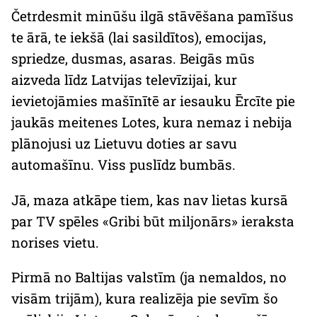
Četrdesmit minūšu ilgā stāvēšana pamīšus
te ārā, te iekšā (lai sasildītos), emocijas,
spriedze, dusmas, asaras. Beigās mūs
aizveda līdz Latvijas televīzijai, kur
ievietojāmies mašīnītē ar iesauku
Ērcīte
pie
jaukās meitenes Lotes, kura nemaz i nebija
plānojusi uz Lietuvu doties ar savu
automašīnu. Viss puslīdz bumbās.
Jā, maza atkāpe tiem, kas nav lietas kursā
par TV spēles «Gribi būt miljonārs» ieraksta
norises vietu.
Pirmā no Baltijas valstīm (ja nemaldos, no
visām trijām), kura realizēja pie sevīm šo