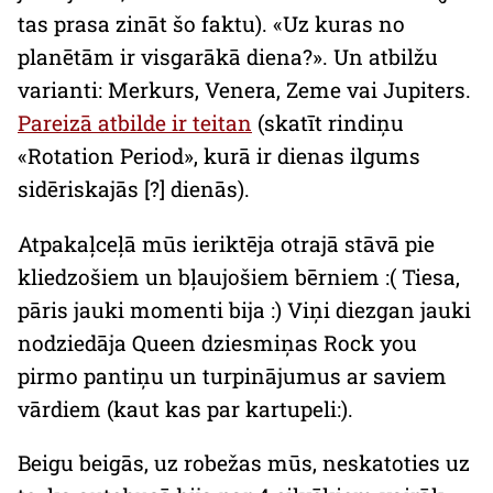
tas prasa zināt šo faktu). «
Uz kuras no
planētām ir visgarākā diena?
». Un atbilžu
varianti: Merkurs, Venera, Zeme vai Jupiters.
Pareizā atbilde ir teitan
(skatīt rindiņu
«Rotation Period», kurā ir dienas ilgums
sidēriskajās [?] dienās).
Atpakaļceļā mūs ieriktēja otrajā stāvā pie
kliedzošiem un bļaujošiem bērniem :( Tiesa,
pāris jauki momenti bija :) Viņi diezgan jauki
nodziedāja
Queen
dziesmiņas
Rock you
pirmo pantiņu un turpinājumus ar saviem
vārdiem (kaut kas par kartupeli:).
Beigu beigās, uz robežas mūs, neskatoties uz