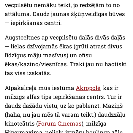
vecpilsētu nemāku teikt, jo redzējām to no
attāluma. Daudz jaunas šķūņveidīgas būves
— iepirkšanās centri.
Augstceltnes ap vecpilsētu dalās divās daļās
— lielas dzīvojamās ēkas (grūti atrast divus
līdzīgus māju masīvus) un ofisu
ēkas/kazino/viesnīcas. Traki jau nu haotiski
tas viss izskatās.
Atpakaļceļā mūs iestūma
Akropolē
, kas ir
milzīgs alfas tipa iepirkšanās centrs. Tur ir
daudz dažādu vietu, uz ko pablenzt. Maziņš
(haha, nu jau mēs tā varam teikt:) daudzzāļu
kinoteātris (
Forum Cinemas
), milzīga
Hipermaxima, nelielu izmēru boulinga zāle,