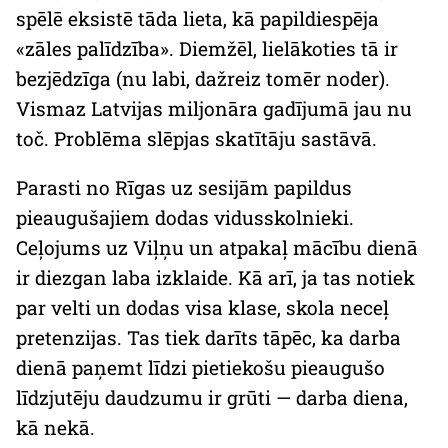
spēlē eksistē tāda lieta, kā papildiespēja
«zāles palīdzība». Diemžēl, lielākoties tā ir
bezjēdzīga (nu labi, dažreiz tomēr noder).
Vismaz Latvijas miljonāra gadījumā jau nu
toč
. Problēma slēpjas skatītāju sastāvā.
Parasti no Rīgas uz sesijām papildus
pieaugušajiem dodas vidusskolnieki.
Ceļojums uz Viļņu un atpakaļ mācību dienā
ir diezgan laba izklaide. Kā arī, ja tas notiek
par velti un dodas visa klase, skola neceļ
pretenzijas. Tas tiek darīts tāpēc, ka darba
dienā paņemt līdzi pietiekošu pieaugušo
līdzjutēju daudzumu ir grūti — darba diena,
kā nekā.