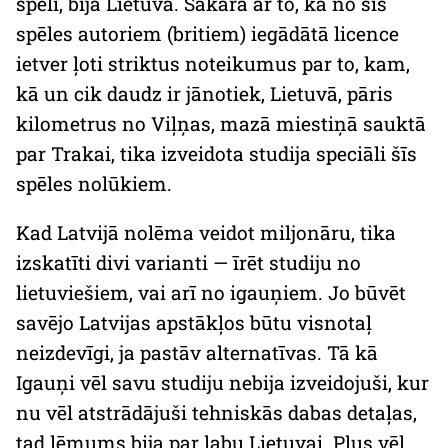
spēli, bija Lietuva. Sakarā ar to, ka no šīs
spēles autoriem (britiem) iegādātā licence
ietver ļoti striktus noteikumus par to, kam,
kā un cik daudz ir jānotiek, Lietuvā, pāris
kilometrus no Viļņas, mazā miestiņā sauktā
par Trakai, tika izveidota studija speciāli šīs
spēles nolūkiem.
Kad Latvijā nolēma veidot
miljonāru
, tika
izskatīti divi varianti — īrēt studiju no
lietuviešiem, vai arī no igauņiem. Jo būvēt
savējo Latvijas apstākļos būtu visnotaļ
neizdevīgi, ja pastāv alternatīvas. Tā kā
Igauņi vēl savu studiju nebija izveidojuši, kur
nu vēl atstrādājuši tehniskās dabas detaļas,
tad lēmums bija par labu Lietuvai. Plus vēl