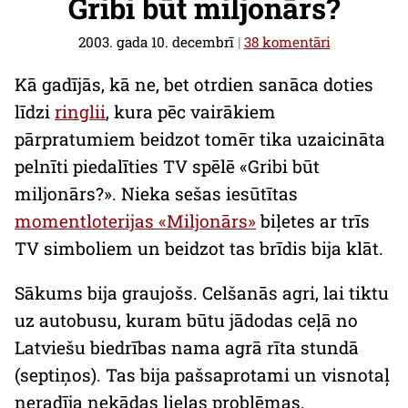
Gribi būt miljonārs?
2003. gada 10. decembrī
|
38 komentāri
Kā gadījās, kā ne, bet otrdien sanāca doties
līdzi
ringlii
, kura pēc vairākiem
pārpratumiem beidzot tomēr tika uzaicināta
pelnīti piedalīties TV spēlē «Gribi būt
miljonārs?». Nieka sešas iesūtītas
momentloterijas «Miljonārs»
biļetes ar trīs
TV simboliem un beidzot tas brīdis bija klāt.
Sākums bija graujošs. Celšanās agri, lai tiktu
uz autobusu, kuram būtu jādodas ceļā no
Latviešu biedrības nama agrā rīta stundā
(septiņos). Tas bija pašsaprotami un visnotaļ
neradīja nekādas lielas problēmas.