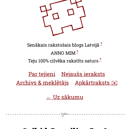
*
Senākais rakstošais blogs Latvijā
*
ANNO
MIM
*
Teju 100% cilvēka rakstīts saturs
Par tejieni
Nejaušs ieraksts
Archivs & meklētājs
Apkārtraksts ✉️
← Uz sākumu