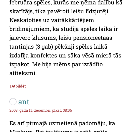
februāra spēles, kurās me ņēma dalību kā
skatītājs, tika pavēroti leišu līdzjutēji.
Neskatoties uz vairākkārtējiem
brīdinājumiem, ka studijā spēles laikā ir
jāievēro klusums, leišu pensioneetaas
tantinjas (3 gab) pēkšnji spēles laikā
izdalīja konfektes un sāka vēsā mierā tās
izpakot. Me bija mēms par izrādīto
attieksmi.
↑Atbildēt
ant
2003. gada 11. decembrī, plkst. 08:56
Es arī pirmajā uzmetienā padomāju, ka
Merkurs. Bet jautājums ir reāli grūts.