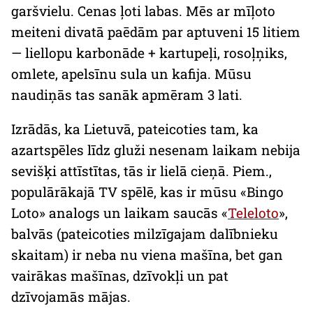
garšvielu. Cenas ļoti labas. Mēs ar mīļoto
meiteni divatā paēdām par aptuveni 15 litiem
— liellopu karbonāde + kartupeļi, rosoļņiks,
omlete, apelsīnu sula un kafija. Mūsu
naudiņās tas sanāk apmēram 3 lati.
Izrādās, ka Lietuvā, pateicoties tam, ka
azartspēles līdz gluži nesenam laikam nebija
sevišķi attīstītas, tās ir lielā cieņā. Piem.,
populārākajā TV spēlē, kas ir mūsu «
Bingo
Loto
» analogs un laikam saucās «
Teleloto
»,
balvās (pateicoties milzīgajam dalībnieku
skaitam) ir neba nu viena mašīna, bet gan
vairākas mašīnas, dzīvokļi un pat
dzīvojamās mājas.