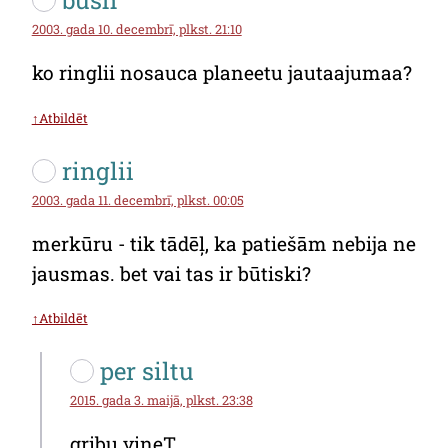
bush
2003. gada 10. decembrī, plkst. 21:10
ko ringlii nosauca planeetu jautaajumaa?
↑Atbildēt
ringlii
2003. gada 11. decembrī, plkst. 00:05
merkūru - tik tādēļ, ka patiešām nebija ne
jausmas. bet vai tas ir būtiski?
↑Atbildēt
per siltu
2015. gada 3. maijā, plkst. 23:38
gribu vineT