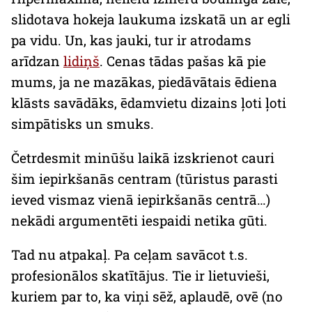
slidotava hokeja laukuma izskatā un ar egli
pa vidu. Un, kas jauki, tur ir atrodams
arīdzan
lidiņš
. Cenas tādas pašas kā pie
mums, ja ne mazākas, piedāvātais ēdiena
klāsts savādāks, ēdamvietu dizains ļoti ļoti
simpātisks un smuks.
Četrdesmit minūšu laikā izskrienot cauri
šim iepirkšanās centram (tūristus parasti
ieved vismaz vienā iepirkšanās centrā…)
nekādi argumentēti iespaidi netika gūti.
Tad nu atpakaļ. Pa ceļam savācot t.s.
profesionālos skatītājus. Tie ir lietuvieši,
kuriem par to, ka viņi sēž, aplaudē, ovē (no