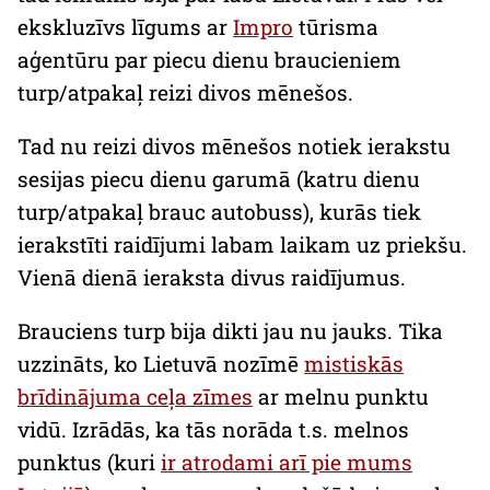
ekskluzīvs līgums ar
Impro
tūrisma
aģentūru par piecu dienu braucieniem
turp/atpakaļ reizi divos mēnešos.
Tad nu reizi divos mēnešos notiek ierakstu
sesijas piecu dienu garumā (katru dienu
turp/atpakaļ brauc autobuss), kurās tiek
ierakstīti raidījumi labam laikam uz priekšu.
Vienā dienā ieraksta divus raidījumus.
Brauciens turp bija dikti jau nu jauks. Tika
uzzināts, ko Lietuvā nozīmē
mistiskās
brīdinājuma ceļa zīmes
ar melnu punktu
vidū. Izrādās, ka tās norāda t.s. melnos
punktus (kuri
ir atrodami arī pie mums