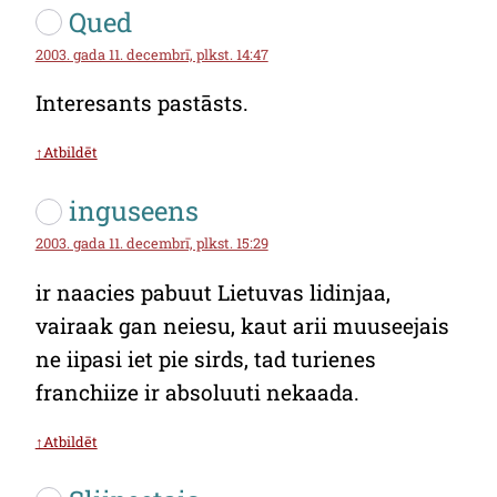
Qued
2003. gada 11. decembrī, plkst. 14:47
Interesants pastāsts.
↑Atbildēt
inguseens
2003. gada 11. decembrī, plkst. 15:29
ir naacies pabuut Lietuvas lidinjaa,
vairaak gan neiesu, kaut arii muuseejais
ne iipasi iet pie sirds, tad turienes
franchiize ir absoluuti nekaada.
↑Atbildēt