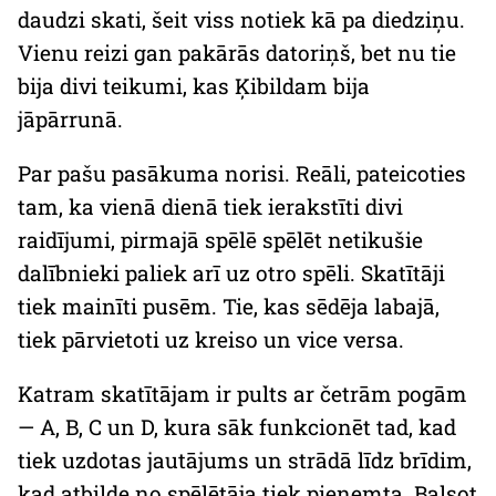
daudzi skati, šeit viss notiek kā pa diedziņu.
Vienu reizi gan pakārās datoriņš, bet nu tie
bija divi teikumi, kas Ķibildam bija
jāpārrunā.
Par pašu pasākuma norisi. Reāli, pateicoties
tam, ka vienā dienā tiek ierakstīti divi
raidījumi, pirmajā spēlē spēlēt netikušie
dalībnieki paliek arī uz otro spēli. Skatītāji
tiek mainīti pusēm. Tie, kas sēdēja labajā,
tiek pārvietoti uz kreiso un
vice versa
.
Katram skatītājam ir pults ar četrām pogām
— A, B, C un D, kura sāk funkcionēt tad, kad
tiek uzdotas jautājums un strādā līdz brīdim,
kad atbilde no spēlētāja tiek pieņemta. Balsot