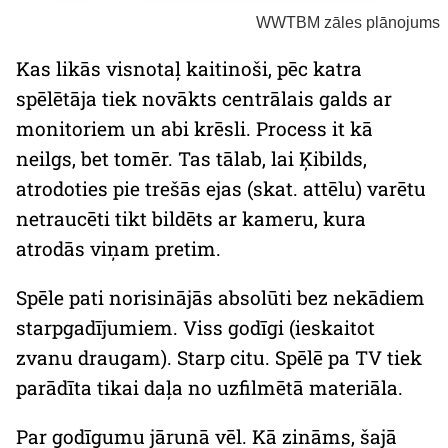
WWTBM zāles plānojums
Kas likās visnotaļ kaitinoši, pēc katra
spēlētāja tiek novākts centrālais galds ar
monitoriem un abi krēsli. Process it kā
neilgs, bet tomēr. Tas tālab, lai Ķibilds,
atrodoties pie trešās ejas (skat. attēlu) varētu
netraucēti tikt bildēts ar kameru, kura
atrodās viņam pretim.
Spēle pati norisinājās absolūti bez nekādiem
starpgadījumiem. Viss godīgi (ieskaitot
zvanu draugam). Starp citu. Spēlē pa TV tiek
parādīta tikai daļa no uzfilmētā materiāla.
Par godīgumu jārunā vēl. Kā zināms, šajā