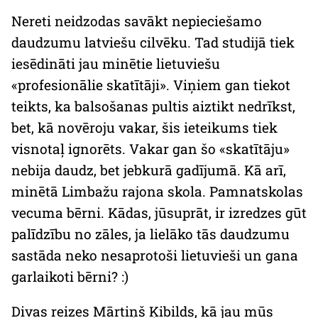
Nereti neidzodas savākt nepieciešamo
daudzumu latviešu cilvēku. Tad studijā tiek
iesēdināti jau minētie lietuviešu
«profesionālie skatītāji». Viņiem gan tiekot
teikts, ka balsošanas pultis aiztikt nedrīkst,
bet, kā novēroju vakar, šis ieteikums tiek
visnotaļ ignorēts. Vakar gan šo «skatītāju»
nebija daudz, bet jebkurā gadījumā. Kā arī,
minētā Limbažu rajona skola. Pamnatskolas
vecuma bērni. Kādas, jūsuprāt, ir izredzes gūt
palīdzību no zāles, ja lielāko tās daudzumu
sastāda neko nesaprotoši lietuvieši un gana
garlaikoti bērni? :)
Divas reizes Mārtiņš Ķibilds, kā jau mūs