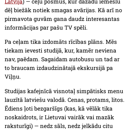
Latvijā
) — ceļu posmus, kur dažādu iemeslu
dēļ biežāk notiek smagas avārijas. Kā arī no
pirmavota guvām gana daudz interesantas
informācijas par pašu TV spēli.
Pa ceļam tika izdomāts rīcības plāns. Mēs
tiekam ievesti studijā, kur, kamēr neviena
nav, paēdam. Sagaidam autobusu un tad ar
to braucam izdaudzinātajā ekskursijā pa
Viļņu.
Studijas kafejnīcā visnotaļ simpātisks
menu
lauzītā latviešu valodā. Cenas, protams, litos.
Ēdiens ļoti bezgaršīgs (kas, kā vēlāk tika
noskaidrots, ir Lietuvai vairāk vai mazāk
raksturīgi) — nedz sāls, nedz jelkādu citu