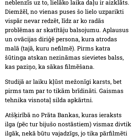
neblenzīs uz to, lielāko laika daļu ir aizklāts.
Diemžēl, no vienas puses šo lielo uzparikti
vispār nevar redzēt, līdz ar ko radās
problēmas ar skatītāju balsojumu. Aplausus
un ovācijas diriģē persona, kura atrodas
malā (tajā, kuru nefilmē). Pirms katra
šūtinga atskan nezināmas sievietes balss,
kas paziņo, ka sākas filmēšana.
Studijā ar laiku kļūst mežonīgi karsts, bet
pirms tam par to tikām brīdināti. Gaismas
tehnika visnotaļ silda apkārtni.
Atšķirībā no Prāta Bankas, kuras ieraksts
ilga (pēc tur bijušo nostāstiem) vismaz divtik
ilgāk, nekā būtu vajadzīgs, jo tika pārfilmēti