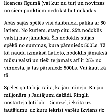
licences līgumā (vai kur nu tur) un novirzes
no šiem punktiem nedrīkst būt nekādas.
Abās šajās spēlēs visi dalībnieki palika ar 50
latiem. No kuriem, starp citu, 25% nodoklis
valstij nav jāmaksā. Šis nodoklis stājas
spēkā no summas, kura pārsniedz 500Ls. Tā
kā naudu izmaksā Latloto, nodoklis jāmaksā
mūsu valstī un tieši te jamais arī ir 25% no
vinnesta, ja tas pārsniedz 500Ls. Vai kaut kā
tā.
Spēles gaita bija raita, kā jau minēju. Kā jau
miljonārs :) Jautājumi dažādi. Ringlii
nostartēja ļoti labi. Diemžēl, iekrita uz
jautājumu, uz kuru iekrist varētu ikviens (jo