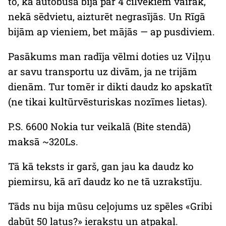
to, ka autobusā bija par 4 cilvēkiem vairāk,
nekā sēdvietu, aizturēt negrasījās. Un Rīgā
bijām ap vieniem, bet mājās — ap pusdiviem.
Pasākums man radīja vēlmi doties uz Viļņu
ar savu transportu uz divām, ja ne trijām
dienām. Tur tomēr ir dikti daudz ko apskatīt
(ne tikai kultūrvēsturiskas nozīmes lietas).
P.S. 6600 Nokia tur veikalā (Bite stendā)
maksā ~320Ls.
Tā kā teksts ir garš, gan jau ka daudz ko
piemirsu, kā arī daudz ko ne tā uzrakstīju.
Tāds nu bija mūsu ceļojums uz spēles «Gribi
dabūt 50 latus?» ierakstu un atpakaļ.