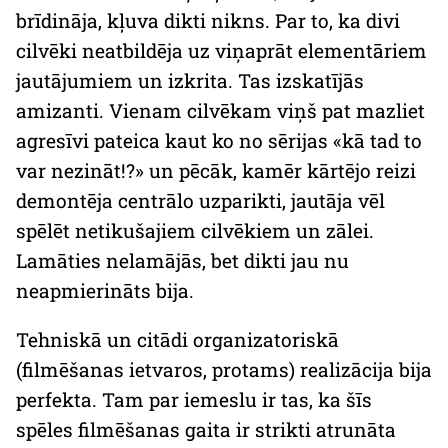
brīdināja, kļuva dikti nikns. Par to, ka divi
cilvēki neatbildēja uz viņaprāt elementāriem
jautājumiem un izkrita. Tas izskatījās
amizanti. Vienam cilvēkam viņš pat mazliet
agresīvi pateica kaut ko no sērijas «kā tad to
var nezināt!?» un pēcāk, kamēr kārtējo reizi
demontēja centrālo uzparikti, jautāja vēl
spēlēt netikušajiem cilvēkiem un zālei.
Lamāties nelamājās, bet dikti jau nu
neapmierināts bija.
Tehniskā un citādi organizatoriskā
(filmēšanas ietvaros, protams) realizācija bija
perfekta. Tam par iemeslu ir tas, ka šīs
spēles filmēšanas gaita ir strikti atrunāta