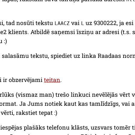
si, tad nosūti tekstu
vai
uz 9300222, ja esi
LAACZ
L
ele2 klients. Atbildē saņemsi īsziņu ar adresi (t.s.
 :)
t salasāmu tekstu, spiediet uz linka
Raadaas norm
i ir obzervējami
teitan
.
rlūks (vismaz man) trešo linkuci nevēlējās vērt va
format
. Ja Jums notiek kaut kas tamlīdzīgs, vai a
rti, rakstiet tepat :)
c iespējas plašāks telefonu klāsts, uzsvars tomēr t