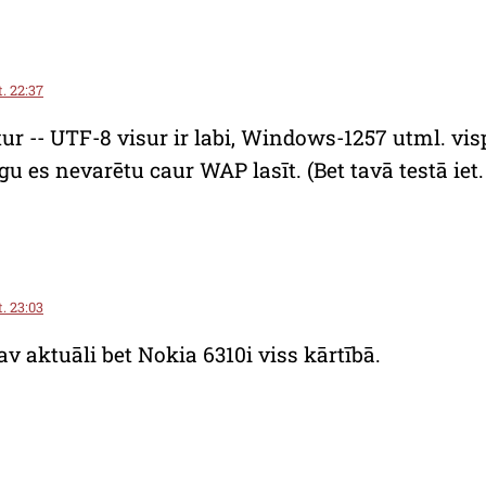
t. 22:37
ur -- UTF-8 visur ir labi, Windows-1257 utml. vis
u es nevarētu caur WAP lasīt. (Bet tavā testā ie
t. 23:03
av aktuāli bet Nokia 6310i viss kārtībā.