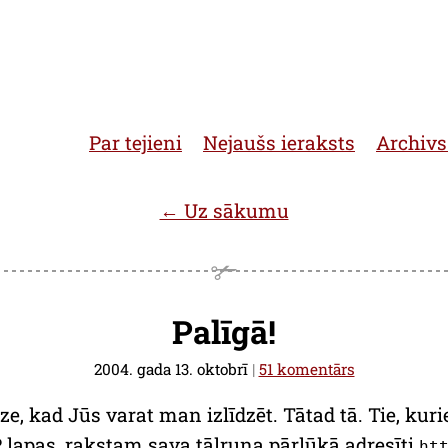
Par tejieni
Nejaušs ieraksts
Archivs
← Uz sākumu
Palīgā!
2004. gada 13. oktobrī
|
51 komentārs
ize, kad Jūs varat man izlīdzēt. Tātad tā. Tie, kuri
 lapas, rakstam sava tālruņa pārlūkā adresīti
ht