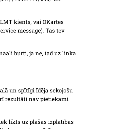
 LMT kients, vai OKartes
service message
). Tas tev
aali burti
, ja ne, tad uz linka
ļā un spītīgi īdēja sekojošu
rī rezultāti nav pietiekami
iek likts uz plašas izplatības