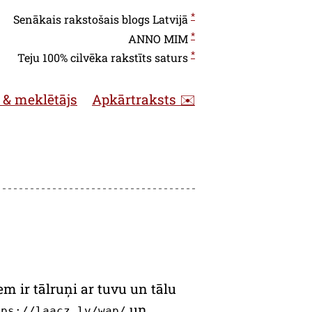
*
Senākais rakstošais blogs Latvijā
*
ANNO
MIM
*
Teju 100% cilvēka rakstīts saturs
 & meklētājs
Apkārtraksts ✉️
em ir tālruņi ar tuvu un tālu
un
tps://laacz.lv/wap/