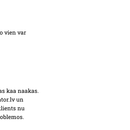
ko vien var
as kaa naakas.
tor.lv un
klients nu
problemos.