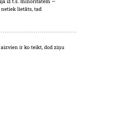
a iz t.s. minoritātēm —
netiek lietāts, tad
izvien ir ko teikt, dod ziņu