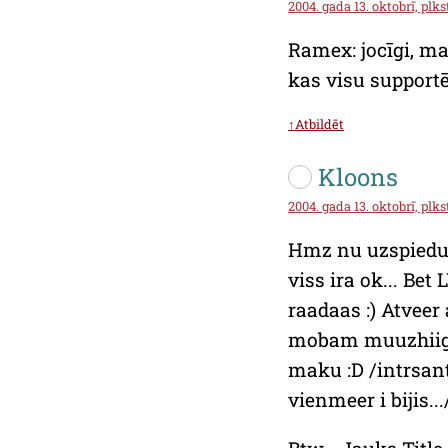
2004. gada 13. oktobrī, plks
Ramex: jocīgi, ma
kas visu support
↑Atbildēt
Kloons
2004. gada 13. oktobrī, plks
Hmz nu uzspiedu :
viss ira ok... Bet
raadaas :) Atvee
mobam muuzhiigi 
maku :D /intrsan
vienmeer i bijis...