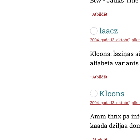
Btw - Jauks Title 
↑Atbildēt
laacz
2004. gada 13. oktobrī, plkst
Kloons: Īsziņas s
alfabeta variants
↑Atbildēt
Kloons
2004. gada 13. oktobrī, plks
Amm thnx pa info 
kaada dziljaa dom
↑Atbildēt