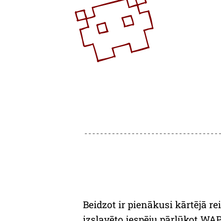
Beidzot ir pienākusi kārtējā re
izslavēto iespēju pārlūkot WAP