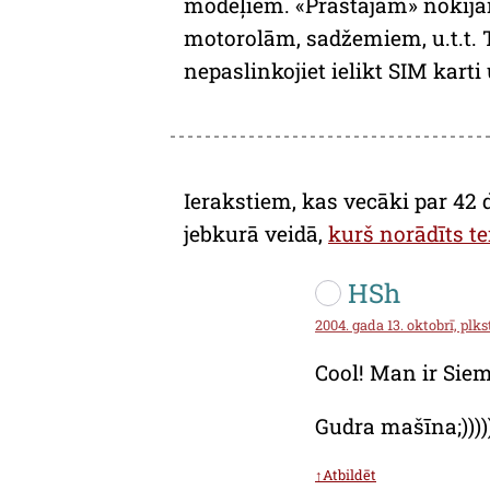
modeļiem. «Prastajām» nokijām
motorolām, sadžemiem, u.t.t. Tā
nepaslinkojiet ielikt SIM karti 
Ierakstiem, kas vecāki par 42 
jebkurā veidā,
kurš norādīts te
HSh
2004. gada 13. oktobrī, plkst
Cool! Man ir Siem
Gudra mašīna;))))
↑Atbildēt