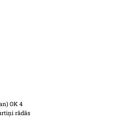
ian) OK 4
rtiņi rādās