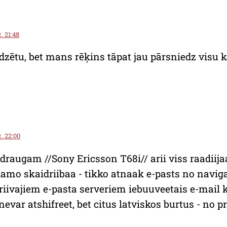
. 21:48
līdzētu, bet mans rēķins tāpat jau pārsniedz visu 
t. 22:00
augam //Sony Ericsson T68i// arii viss raadiija
amo skaidriibaa - tikko atnaak e-pasts no naviga
iivajiem e-pasta serveriem iebuuveetais e-mail 
var atshifreet, bet citus latviskos burtus - no 