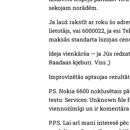
sekojam norādēm.
Ja lauž rakstīt ar roku šo adre
lietotājs, vai 6000022, ja esi T
maksās standarta īsziņas cenu
Ideja vienkārša — ja Jūs redza
Raadaas kjeburi
. Viss ;)
Improvizētās aptaujas rezultāt
P.S. Nokia 6600 noklusētais pā
testu:
Services: Unknown file 
viennozīmīgi un ir komentāra vē
P.P.S. Lai arī mani interesē pē