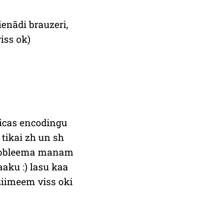
ienādi brauzeri,
iss ok)
licas encodingu
 tikai zh un sh
 probleema manam
aku :) lasu kaa
ziimeem viss oki