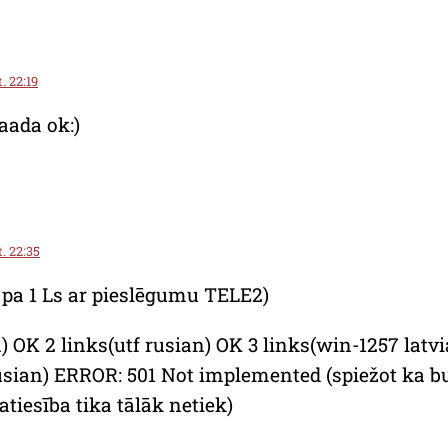
. 22:19
aada ok:)
t. 22:35
 pa 1 Ls ar pieslēgumu TELE2)
n) OK 2 links(utf rusian) OK 3 links(win-1257 latv
usian) ERROR: 501 Not implemented (spiežot ka bu
patiesība tika tālāk netiek)