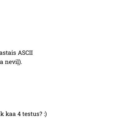
astais ASCII
a neviļ).
 kaa 4 testus? :)