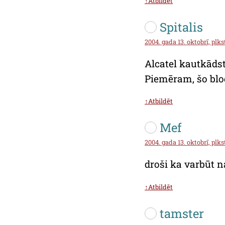
↑Atbildēt
Spitalis
2004. gada 13. oktobrī, plks
Alcatel kautkādst
Piemēram, šo blog
↑Atbildēt
Mef
2004. gada 13. oktobrī, plks
droši ka varbūt n
↑Atbildēt
tamster