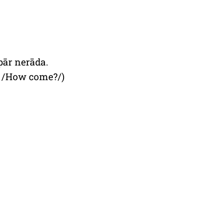
pār nerāda.
t. /How come?/)