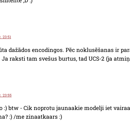
shitente ;D :)
. 23:51
ūta dažādos encodingos. Pēc noklusēšanas ir par
. Ja raksti tam svešus burtus, tad UCS-2 (ja atmiņ
t. 23:55
:) btw - Cik noprotu jaunaakie modelji iet vairaak
a? :) /me zinaatkaars :)