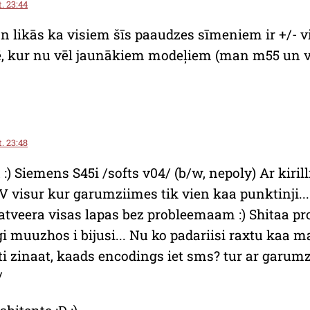
t. 23:44
n likās ka visiem šīs paaudzes sīmeniem ir +/- v
ē, kur nu vēl jaunākiem modeļiem (man m55 un v
t. 23:48
) Siemens S45i /softs v04/ (b/w, nepoly) Ar kiril
 LV visur kur garumziimes tik vien kaa punktinji...
r atveera visas lapas bez probleemaam :) Shitaa
muuzhos i bijusi... Nu ko padariisi raxtu kaa ma
ti zinaat, kaads encodings iet sms? tur ar garum
/