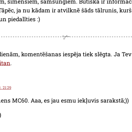
, sīmensiem, samsungiem. Būtiska ir informācij
pēc, ja nu kādam ir atvilknē šāds tālrunis, kurš 
un piedalīties :)
dienām, komentēšanas iespēja tiek slēgta. Ja Tev a
itan
.
. 21:29
ens MC60. Aaa, es jau esmu iekļuvis sarakstā;))
)