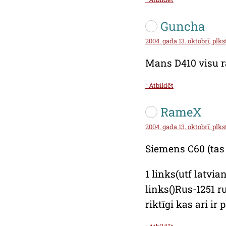
Guncha
2004. gada 13. oktobrī, plkst
Mans D410 visu r
↑Atbildēt
RameX
2004. gada 13. oktobrī, plks
Siemens C60 (tas
1 links(utf latvia
links()Rus-1251 r
riktīgi kas ari ir 