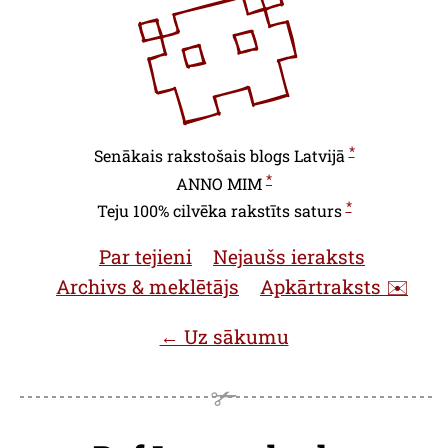
*
Senākais rakstošais blogs Latvijā
*
ANNO
MIM
*
Teju 100% cilvēka rakstīts saturs
Par tejieni
Nejaušs ieraksts
Archivs & meklētājs
Apkārtraksts ✉️
← Uz sākumu