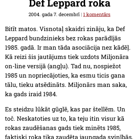
Def Leppard roka
2004. gada 7. decembrī
|
1 komentārs
Bitīt matos. Visnotaļ skaidri zināju, ka Def
Leppard bundzinieks bez rokas parādījās
1985. gadā. Ir man tāda asociācija nez kādēļ.
Kā reizi šis jautājums tiek uzdots Miljonāra
on-line
versijā (angļu). Tad nu, nospiežot
1985 un nopriecājoties, ka esmu ticis gana
tālu, tieku atsēdināts. Miljonārs man saka,
ka gads iraid 1984.
Es steidzu lūkāt gūglē, kas par štellēm. Un
toč. Neskatoties uz to, ka teju itin visur kā
rokas zaudēšanas gads tiek minēts 1985,
faktiski roka tika zaudēta jaungada svinībās,