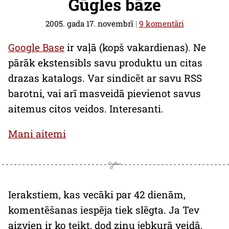
Gūgles bāze
2005. gada 17. novembrī
|
9 komentāri
Google Base
ir vaļā (kopš vakardienas). Ne
pārāk ekstensibls savu produktu un citas
drazas katalogs. Var sindicēt ar savu RSS
barotni, vai arī masveidā pievienot savus
aitemus citos veidos. Interesanti.
Mani aitemi
Ierakstiem, kas vecāki par 42 dienām,
komentēšanas iespēja tiek slēgta. Ja Tev
aizvien ir ko teikt, dod ziņu jebkurā veidā,