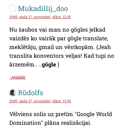
Mukadillij_doo
2005. gada 17. novembrī, plkst. 12:18
Nu šaubos vai man no gōgles jelkad
vaizdēs ko vairāk par gōgle translate,
meklētāju, gmail un vēstkopām. (Jeah
translita konventors veljas! Kad tupi no
ārzemēm.. ..
gōgle
)
↑Atbildēt
Rūdolfs
2005. gada 17. novembrī, plkst. 13:56
Vēlviens solis uz pretīm "Google World
Domination" plāna realizācijai.