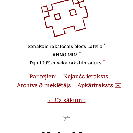
*
Senākais rakstošais blogs Latvijā
*
ANNO
MIM
*
Teju 100% cilvēka rakstīts saturs
Par tejieni
Nejaušs ieraksts
Archivs & meklētājs
Apkārtraksts ✉️
← Uz sākumu