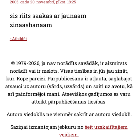
2005. gada 20. novembrī, plkst. 18:25
sis riits saakas ar jaunaam
zinaashanaam
↑Atbildēt
© 1979-2026, ja nav norādīts savādāk, ir aizmirsts
norādīt vai ir melots. Visas tiesības ir, jūs jau zināt,
kur. Kopē pareizi. Pārpublicēšana ir atļauta, saglabājot
atsauci uz autoru (vārds, uzvārds) un saiti uz avotu, kā
arī painformējot mani. Atsevišķos gadījumos es varu
atteikt pārpublicēšanas tiesības.
Autora viedoklis ne vienmēr sakrīt ar autora viedokli.
Saziņai izmantojam jebkuru no
šeit uzskaitītajiem
veidiem
.