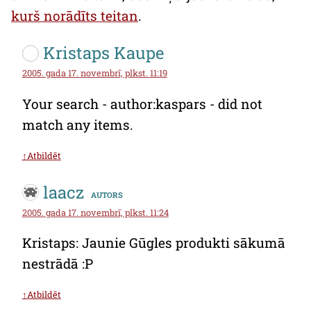
kurš norādīts teitan
.
Kristaps Kaupe
2005. gada 17. novembrī, plkst. 11:19
Your search - author:kaspars - did not
match any items.
↑Atbildēt
laacz
autors
2005. gada 17. novembrī, plkst. 11:24
Kristaps: Jaunie Gūgles produkti sākumā
nestrādā :P
↑Atbildēt