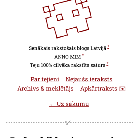
*
Senākais rakstošais blogs Latvijā
*
ANNO
MIM
*
Teju 100% cilvēka rakstīts saturs
Par tejieni
Nejaušs ieraksts
Archivs & meklētājs
Apkārtraksts ✉️
← Uz sākumu