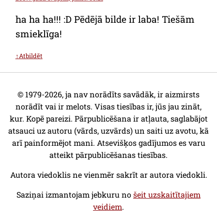
ha ha ha!!! :D Pēdējā bilde ir laba! Tiešām
smieklīga!
↑Atbildēt
© 1979-2026, ja nav norādīts savādāk, ir aizmirsts
norādīt vai ir melots. Visas tiesības ir, jūs jau zināt,
kur. Kopē pareizi. Pārpublicēšana ir atļauta, saglabājot
atsauci uz autoru (vārds, uzvārds) un saiti uz avotu, kā
arī painformējot mani. Atsevišķos gadījumos es varu
atteikt pārpublicēšanas tiesības.
Autora viedoklis ne vienmēr sakrīt ar autora viedokli.
Saziņai izmantojam jebkuru no
šeit uzskaitītajiem
veidiem
.