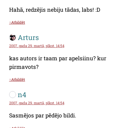
Hahā, redzējis nebiju tādas, labs! :D
↑Atbildēt
Arturs
2007. gada 29. martā, plkst. 14:54
kas autors ir taam par apelsiinu? kur
pirmavots?
↑Atbildēt
n4
2007. gada 29. martā, plkst. 14:54
Sasmējos par pēdējo bildi.