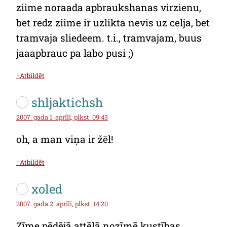
ziime noraada apbraukshanas virzienu,
bet redz ziime ir uzlikta nevis uz celja, bet
tramvaja sliedeem. t.i., tramvajam, buus
jaaapbrauc pa labo pusi ;)
↑Atbildēt
shljaktichsh
2007. gada 1. aprīlī, plkst. 09:43
oh, a man viņa ir žēl!
↑Atbildēt
xoled
2007. gada 2. aprīlī, plkst. 14:20
Zīme pēdējā attēlā nozīmē kustības