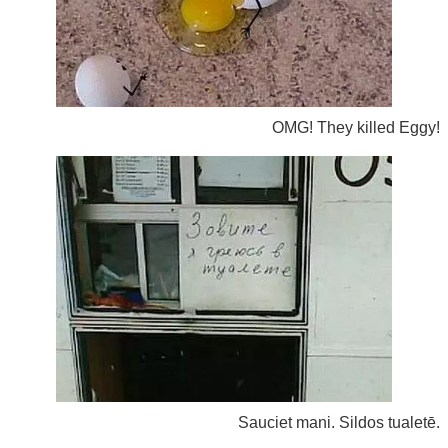
OMG! They killed Eggy!
Sauciet mani. Sildos tualetē.