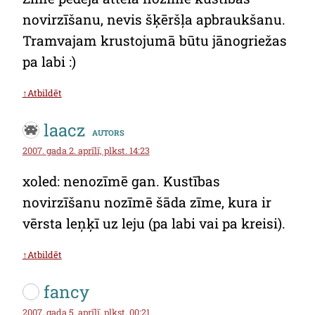
novirzīšanu, nevis šķēršļa apbraukšanu.
Tramvajam krustojumā būtu jānogriežas
pa labi :)
↑Atbildēt
laacz
autors
2007. gada 2. aprīlī, plkst. 14:23
xoled: nenozīmē gan. Kustības
novirzīšanu nozīmē šāda zīme, kura ir
vērsta leņķī uz leju (pa labi vai pa kreisi).
↑Atbildēt
fancy
2007. gada 5. aprīlī, plkst. 00:21