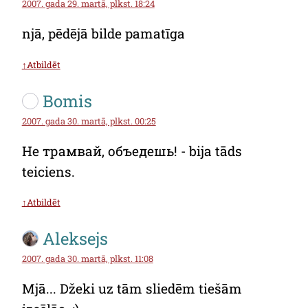
2007. gada 29. martā, plkst. 18:24
njā, pēdējā bilde pamatīga
↑Atbildēt
Bomis
2007. gada 30. martā, plkst. 00:25
Не трамвай, объедешь! - bija tāds
teiciens.
↑Atbildēt
Aleksejs
2007. gada 30. martā, plkst. 11:08
Mjā... Džeki uz tām sliedēm tiešām