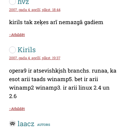
hvz
2007. gada 4. aprīlī, plkst. 18:44
kirils tak zeķes arī nemazgā gadiem
↑Atbildēt
Kirils
2007. gada 4. aprīlī, plkst. 19:37
opera9 ir atsevishkjsh branchs. runaa, ka
esot arii taads winamp5. bet ir arii
winamp2 winamp3. ir arii linux 2.4 un
2.6
↑Atbildēt
laacz
autors