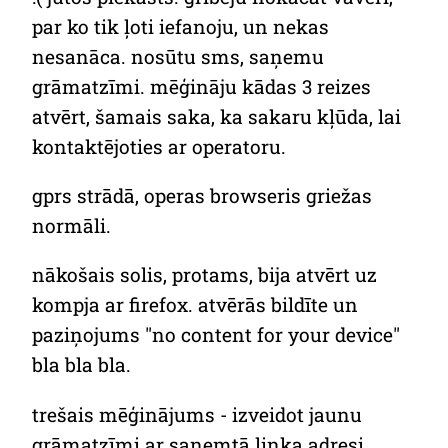
par ko tik ļoti iefanoju, un nekas
nesanāca. nosūtu sms, saņemu
grāmatzīmi. mēģināju kādas 3 reizes
atvērt, šamais saka, ka sakaru kļūda, lai
kontaktējoties ar operatoru.
gprs strādā, operas browseris griežas
normāli.
nākošais solis, protams, bija atvērt uz
kompja ar firefox. atvērās bildīte un
paziņojums "no content for your device"
bla bla bla.
trešais mēģinājums - izveidot jaunu
grāmatzīmi ar saņemtā linka adresi.