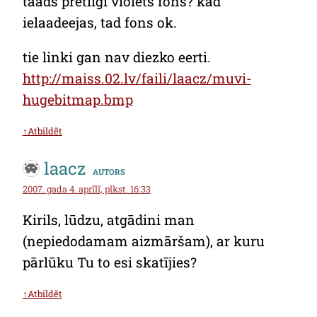
taads pretiigi violets fons? kad
ielaadeejas, tad fons ok.
tie linki gan nav diezko eerti.
http://maiss.02.lv/faili/laacz/muvi-
hugebitmap.bmp
↑Atbildēt
laacz
autors
2007. gada 4. aprīlī, plkst. 16:33
Kirils, lūdzu, atgādini man
(nepiedodamam aizmāršam), ar kuru
pārlūku Tu to esi skatījies?
↑Atbildēt