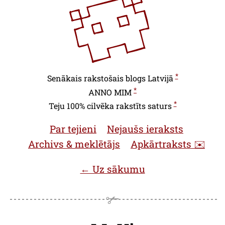
*
Senākais rakstošais blogs Latvijā
*
ANNO
MIM
*
Teju 100% cilvēka rakstīts saturs
Par tejieni
Nejaušs ieraksts
Archivs & meklētājs
Apkārtraksts ✉️
← Uz sākumu