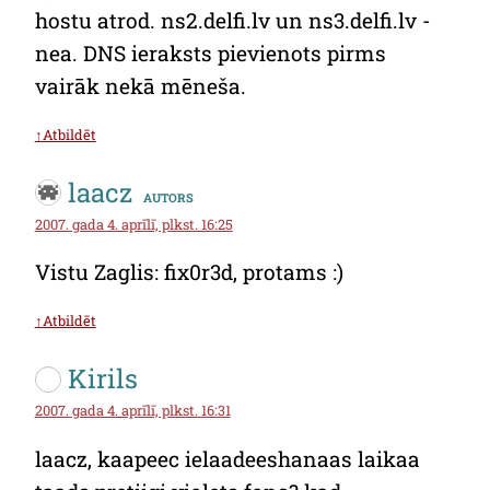
hostu atrod. ns2.delfi.lv un ns3.delfi.lv -
nea. DNS ieraksts pievienots pirms
vairāk nekā mēneša.
↑Atbildēt
laacz
autors
2007. gada 4. aprīlī, plkst. 16:25
Vistu Zaglis: fix0r3d, protams :)
↑Atbildēt
Kirils
2007. gada 4. aprīlī, plkst. 16:31
laacz, kaapeec ielaadeeshanaas laikaa