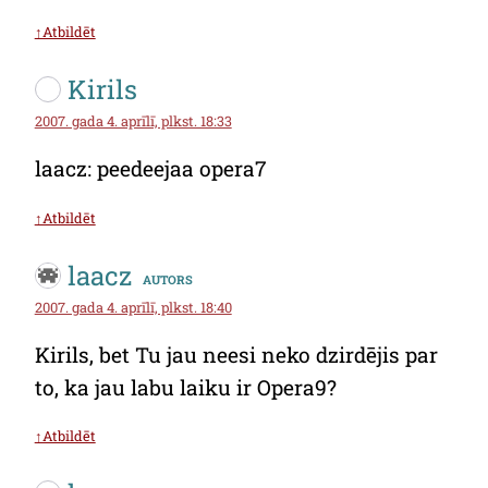
↑Atbildēt
Kirils
2007. gada 4. aprīlī, plkst. 18:33
laacz: peedeejaa opera7
↑Atbildēt
laacz
autors
2007. gada 4. aprīlī, plkst. 18:40
Kirils, bet Tu jau neesi neko dzirdējis par
to, ka jau labu laiku ir Opera9?
↑Atbildēt