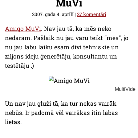
MuVi
2007. gada 4. aprīlī
|
27 komentāri
Amigo MuVi
. Nav jau tā, ka mēs neko
nedarām. Pašlaik nu jau varu teikt “mēs”, jo
nu jau labu laiku esam divi tehniskie un
ziljons ideju ģenerētāju, konsultantu un
testētāju :)
MultiVide
Un nav jau gluži tā, ka tur nekas vairāk
nebūs. Ir padomā vēl vairākas itin labas
lietas.