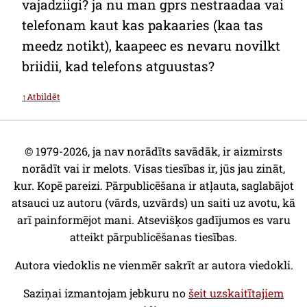
vajadziigi? ja nu man gprs nestraadaa vai
telefonam kaut kas pakaaries (kaa tas
meedz notikt), kaapeec es nevaru novilkt
briidii, kad telefons atguustas?
↑Atbildēt
© 1979-2026, ja nav norādīts savādāk, ir aizmirsts
norādīt vai ir melots. Visas tiesības ir, jūs jau zināt,
kur. Kopē pareizi. Pārpublicēšana ir atļauta, saglabājot
atsauci uz autoru (vārds, uzvārds) un saiti uz avotu, kā
arī painformējot mani. Atsevišķos gadījumos es varu
atteikt pārpublicēšanas tiesības.
Autora viedoklis ne vienmēr sakrīt ar autora viedokli.
Saziņai izmantojam jebkuru no
šeit uzskaitītajiem