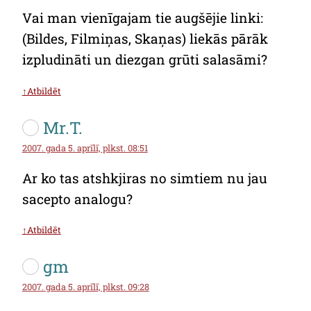
Vai man vienīgajam tie augšējie linki:
(Bildes, Filmiņas, Skaņas) liekās pārāk
izpludināti un diezgan grūti salasāmi?
↑Atbildēt
Mr.T.
2007. gada 5. aprīlī, plkst. 08:51
Ar ko tas atshkjiras no simtiem nu jau
sacepto analogu?
↑Atbildēt
gm
2007. gada 5. aprīlī, plkst. 09:28