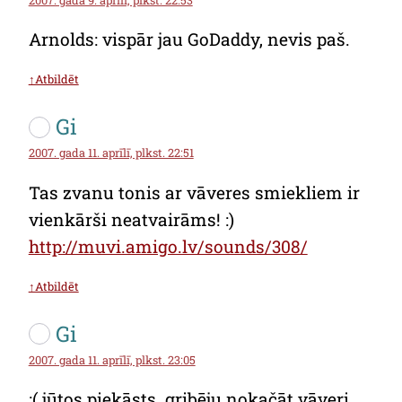
2007. gada 9. aprīlī, plkst. 22:53
Arnolds: vispār jau GoDaddy, nevis paš.
↑Atbildēt
Gi
2007. gada 11. aprīlī, plkst. 22:51
Tas zvanu tonis ar vāveres smiekliem ir
vienkārši neatvairāms! :)
http://muvi.amigo.lv/sounds/308/
↑Atbildēt
Gi
2007. gada 11. aprīlī, plkst. 23:05
:( jūtos piekāsts. gribēju nokačāt vāveri,