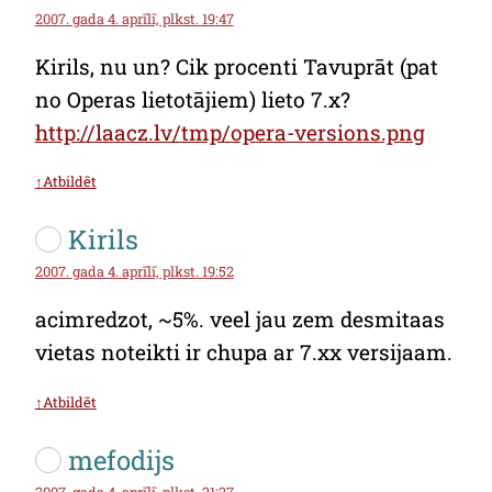
2007. gada 4. aprīlī, plkst. 19:47
Kirils, nu un? Cik procenti Tavuprāt (pat
no Operas lietotājiem) lieto 7.x?
http://laacz.lv/tmp/opera-versions.png
↑Atbildēt
Kirils
2007. gada 4. aprīlī, plkst. 19:52
acimredzot, ~5%. veel jau zem desmitaas
vietas noteikti ir chupa ar 7.xx versijaam.
↑Atbildēt
mefodijs
2007. gada 4. aprīlī, plkst. 21:27