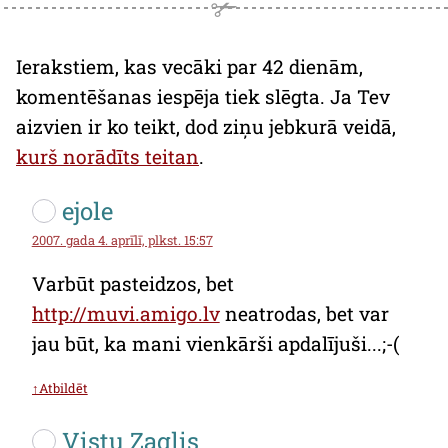
Ierakstiem, kas vecāki par 42 dienām,
komentēšanas iespēja tiek slēgta. Ja Tev
aizvien ir ko teikt, dod ziņu jebkurā veidā,
kurš norādīts teitan
.
ejole
2007. gada 4. aprīlī, plkst. 15:57
Varbūt pasteidzos, bet
http://muvi.amigo.lv
neatrodas, bet var
jau būt, ka mani vienkārši apdalījuši...;-(
↑Atbildēt
Vistu Zaglis