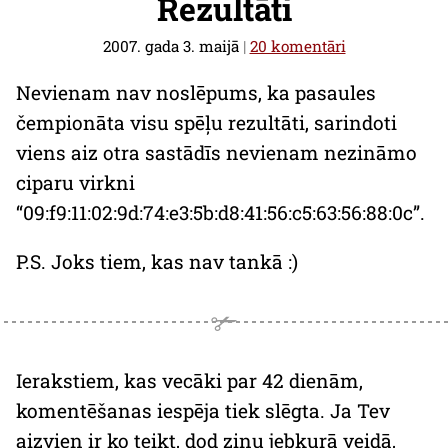
Rezultāti
2007. gada 3. maijā
|
20 komentāri
Nevienam nav noslēpums, ka pasaules
čempionāta visu spēļu rezultāti, sarindoti
viens aiz otra sastādīs nevienam nezināmo
ciparu virkni
“09:f9:11:02:9d:74:e3:5b:d8:41:56:c5:63:56:88:0c”.
P.S. Joks tiem, kas nav tankā :)
Ierakstiem, kas vecāki par 42 dienām,
komentēšanas iespēja tiek slēgta. Ja Tev
aizvien ir ko teikt, dod ziņu jebkurā veidā,