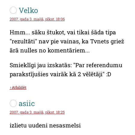
Velko
2007. gada 3. maijā, plkst. 18:06
Hmm... sāku štukot, vai tikai šāda tipa
"rezultāti" nav pie vainas, ka Tvnets griež
ārā nulles no komentāriem...
Smieklīgi jau izskatās: "Par referendumu
parakstījušies vairāk kā 2 vēlētāji" :D
↑Atbildēt
asiic
2007. gada 3. maijā, plkst. 18:25
izlietu uudeni nesasmelsi