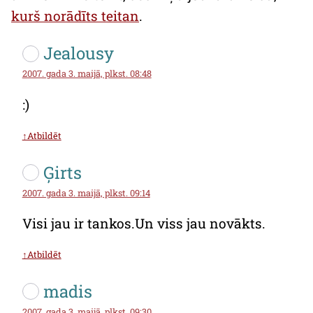
kurš norādīts teitan
.
Jealousy
2007. gada 3. maijā, plkst. 08:48
:)
↑Atbildēt
Ģirts
2007. gada 3. maijā, plkst. 09:14
Visi jau ir tankos.Un viss jau novākts.
↑Atbildēt
madis
2007. gada 3. maijā, plkst. 09:30