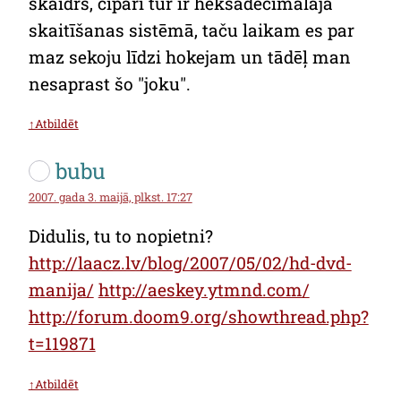
skaidrs, cipari tur ir heksadecimālajā
skaitīšanas sistēmā, taču laikam es par
maz sekoju līdzi hokejam un tādēļ man
nesaprast šo "joku".
↑Atbildēt
bubu
2007. gada 3. maijā, plkst. 17:27
Didulis, tu to nopietni?
http://laacz.lv/blog/2007/05/02/hd-dvd-
manija/
http://aeskey.ytmnd.com/
http://forum.doom9.org/showthread.php?
t=119871
↑Atbildēt