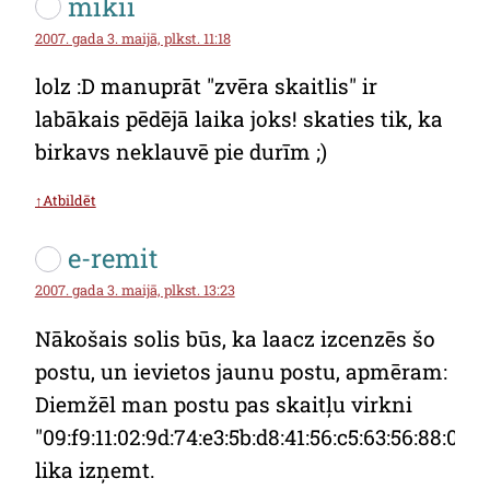
mikii
2007. gada 3. maijā, plkst. 11:18
lolz :D manuprāt "zvēra skaitlis" ir
labākais pēdējā laika joks! skaties tik, ka
birkavs neklauvē pie durīm ;)
↑Atbildēt
e-remit
2007. gada 3. maijā, plkst. 13:23
Nākošais solis būs, ka laacz izcenzēs šo
postu, un ievietos jaunu postu, apmēram:
Diemžēl man postu pas skaitļu virkni
"09:f9:11:02:9d:74:e3:5b:d8:41:56:c5:63:56:88:0c"
lika izņemt.