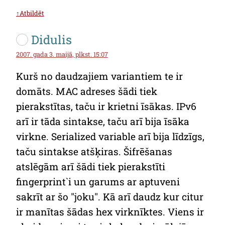
↑Atbildēt
Didulis
2007. gada 3. maijā, plkst. 15:07
Kurš no daudzajiem variantiem te ir
domāts. MAC adreses šādi tiek
pierakstītas, taču ir krietni īsākas. IPv6
arī ir tāda sintakse, taču arī bija īsāka
virkne. Serialized variable arī bija līdzīgs,
taču sintakse atšķiras. Šifrēšanas
atslēgām arī šādi tiek pierakstīti
fingerprint`i un garums ar aptuveni
sakrīt ar šo "joku". Kā arī daudz kur citur
ir manītas šādas hex virknīktes. Viens ir