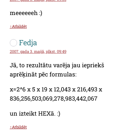
meeeeeeh :)
↑Atbildēt
Fedja
2007. gada 3. maijā, plkst. 09:49
Jā, to rezultātu varēja jau iepriekš
aprēķināt pēc formulas:
x=2^6 x 5 x 19 x 12,043 x 216,493 x
836,256,503,069,278,983,442,067
un izteikt HEXā. :)
↑Atbildēt