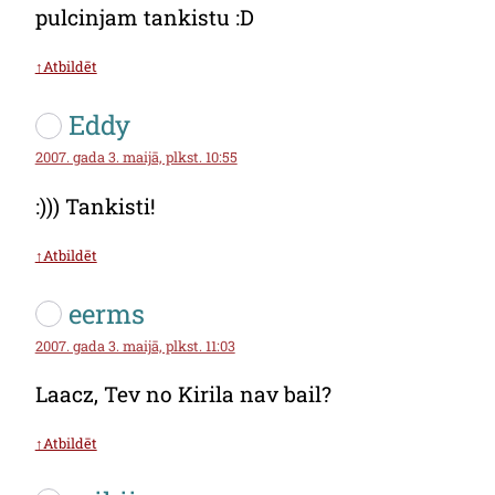
pulcinjam tankistu :D
↑Atbildēt
Eddy
2007. gada 3. maijā, plkst. 10:55
:))) Tankisti!
↑Atbildēt
eerms
2007. gada 3. maijā, plkst. 11:03
Laacz, Tev no Kirila nav bail?
↑Atbildēt