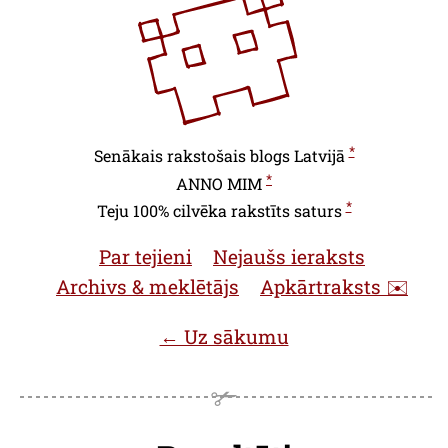
*
Senākais rakstošais blogs Latvijā
*
ANNO
MIM
*
Teju 100% cilvēka rakstīts saturs
Par tejieni
Nejaušs ieraksts
Archivs & meklētājs
Apkārtraksts ✉️
← Uz sākumu