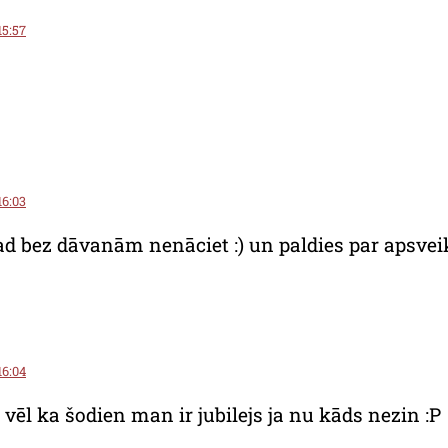
15:57
16:03
tad bez dāvanām nenāciet :) un paldies par apsve
16:04
 vēl ka šodien man ir jubilejs ja nu kāds nezin :P