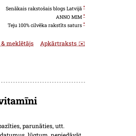
*
Senākais rakstošais blogs Latvijā
*
ANNO
MIM
*
Teju 100% cilvēka rakstīts saturs
 & meklētājs
Apkārtraksts ✉️
 vitamīni
zīties, parunāties, utt.
s datumus, lūgtum, nepiedāvāt