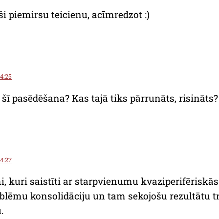
ši piemirsu teicienu, acīmredzot :)
14:25
ī pasēdēšana? Kas tajā tiks pārrunāts, risināts?
14:27
mi, kuri saistīti ar starpvienumu kvaziperifēriskās
blēmu konsolidāciju un tam sekojošu rezultātu 
.