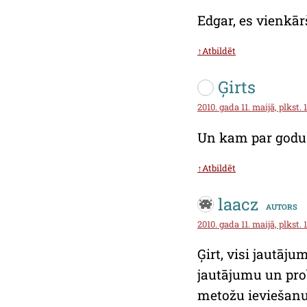
Edgar, es vienkār
↑Atbildēt
Ģirts
2010. gada 11. maijā, plkst. 
Un kam par godu š
↑Atbildēt
laacz
autors
2010. gada 11. maijā, plkst. 
Ģirt, visi jautāju
jautājumu un pro
metožu ieviešanu