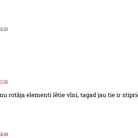
16:25
17:26
u rotāja elementi lētie vīni, tagad jau tie ir stipri
18:44