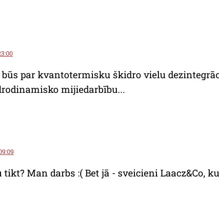
23:00
a būs par kvantotermisku škidro vielu dezintegrā
rodinamisko mijiedarbību...
 09:09
 tikt? Man darbs :( Bet jā - sveicieni Laacz&Co, ku