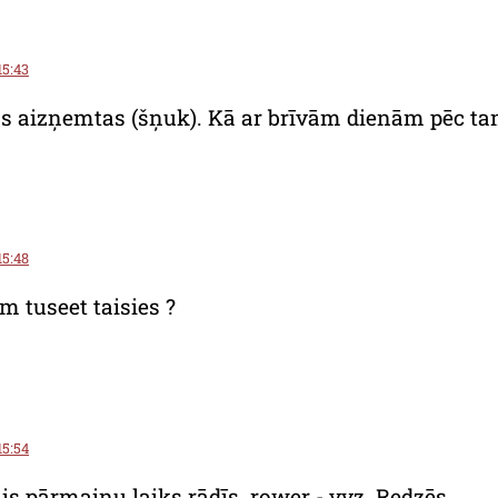
15:43
s aizņemtas (šņuk). Kā ar brīvām dienām pēc t
15:48
m tuseet taisies ?
15:54
is pārmaiņu laiks rādīs. rower - vvz. Redzēs.