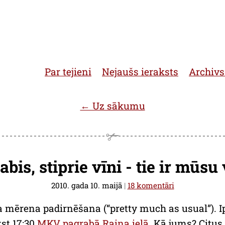
Par tejieni
Nejaušs ieraksts
Archivs
← Uz sākumu
abis, stiprie vīni - tie ir mūsu
2010. gada 10. maijā
|
18 komentāri
ta mērena padirnēšana (“pretty much as usual”). Ipa
kst 17:30
MKV pagrabā Raiņa ielā
. Kā jums? Citu