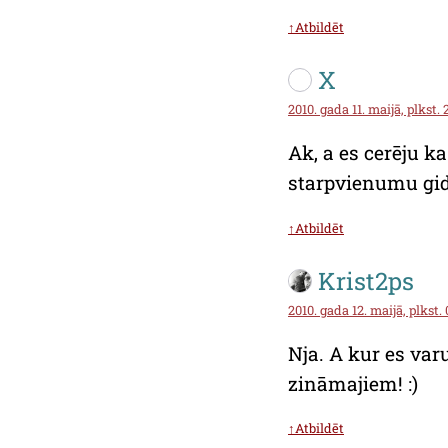
↑Atbildēt
X
2010. gada 11. maijā, plkst. 
Ak, a es cerēju k
starpvienumu gid
↑Atbildēt
Krist2ps
2010. gada 12. maijā, plkst.
Nja. A kur es varu
zināmajiem! :)
↑Atbildēt