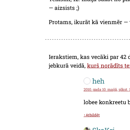
— aizsists ;)
Protams, ikurāt kā vienmēr — v
Ierakstiem, kas vecāki par 42 
jebkurā veidā,
kurš norādīts te
heh
2010. gada 10. maijā, plkst. 
lobee konkreetu 
↑Atbildēt