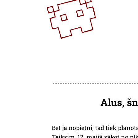
Alus, šn
Bet ja nopietni, tad tiek plāno
Teiksim, 12. maijā sākot no pl