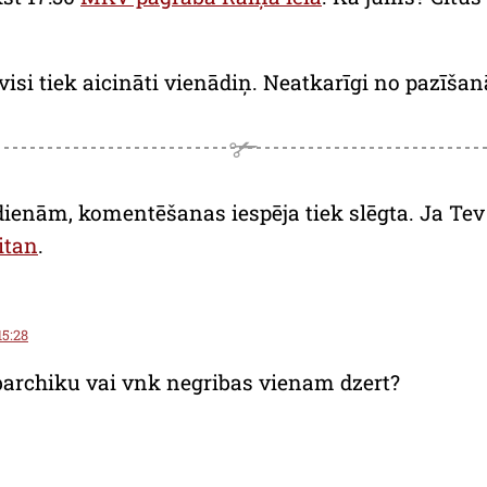
isi tiek aicināti vienādiņ. Neatkarīgi no pazīša
dienām, komentēšanas iespēja tiek slēgta. Ja Tev a
itan
.
15:28
barchiku vai vnk negribas vienam dzert?