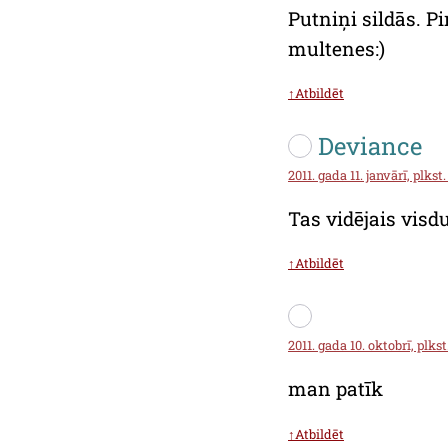
Putniņi sildās. 
multenes:)
↑Atbildēt
Deviance
2011. gada 11. janvārī, plkst.
Tas vidējais visd
↑Atbildēt
2011. gada 10. oktobrī, plkst
man patīk
↑Atbildēt