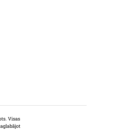
ots. Visas
saglabājot