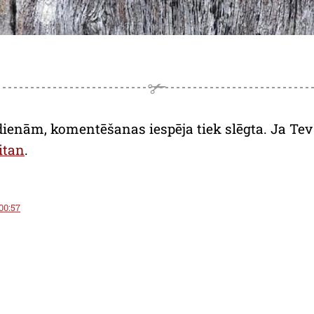
dienām, komentēšanas iespēja tiek slēgta. Ja Tev a
itan
.
 00:57