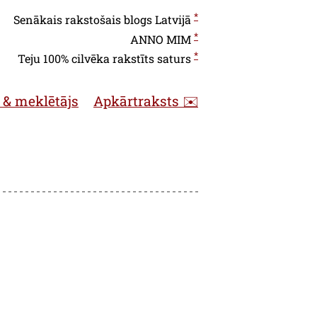
*
Senākais rakstošais blogs Latvijā
*
ANNO
MIM
*
Teju 100% cilvēka rakstīts saturs
 & meklētājs
Apkārtraksts ✉️