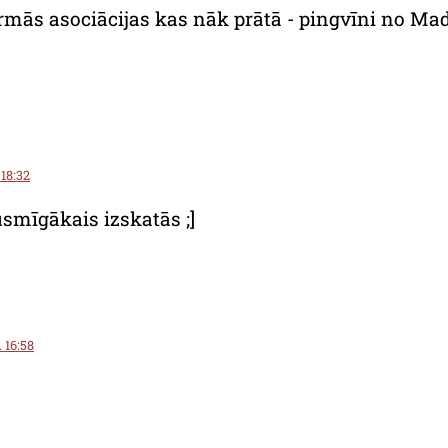
Pirmās asociācijas kas nāk prātā - pingvīni no M
 18:32
usmīgākais izskatās ;]
. 16:58