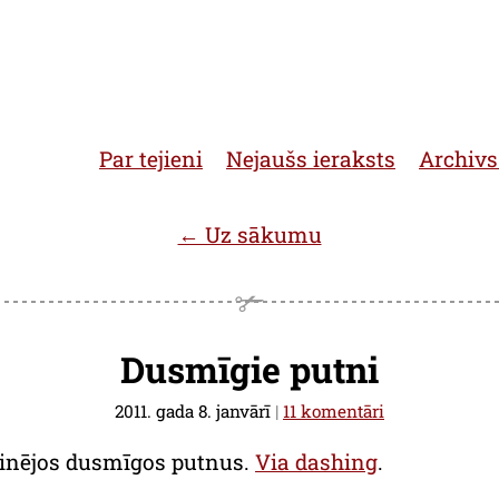
Par tejieni
Nejaušs ieraksts
Archivs
← Uz sākumu
Dusmīgie putni
2011. gada 8. janvārī
|
11 komentāri
tminējos dusmīgos putnus.
Via dashing
.