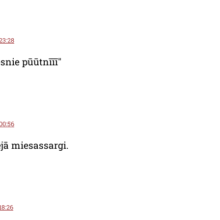
 23:28
esnie pūūtnīīī"
 00:56
ējā miesassargi.
 18:26