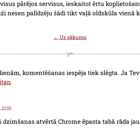
 visus pārējos servisus, ieskaitot ērtu koplietoš
ži nesen palīdzēju šādi tikt vaļā oldskūla vienā 
← Uz sākumu
dienām, komentēšanas iespēja tiek slēgta. Ja Tev a
itan
.
. 20:59
 dzimšanas atvērtā Chrome ēpasta tabā rāda jaun