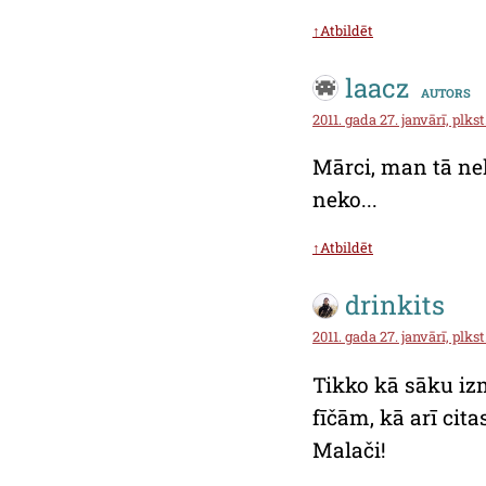
↑Atbildēt
laacz
autors
2011. gada 27. janvārī, plkst
Mārci, man tā nek
neko...
↑Atbildēt
drinkits
2011. gada 27. janvārī, plkst
Tikko kā sāku iz
fīčām, kā arī cita
Malači!