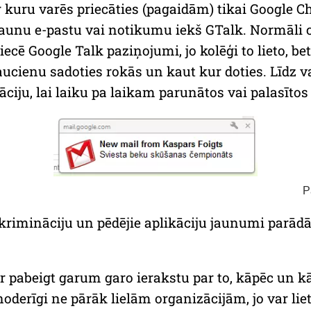
par kuru varēs priecāties (pagaidām) tikai
Google C
jaunu e-pastu vai notikumu iekš
GTalk
. Normāli 
riecē
Google Talk
paziņojumi, jo kolēģi to lieto, be
ucienu sadoties rokās un kaut kur doties. Līdz v
iju, lai laiku pa laikam parunātos vai palasītos
P
skrimināciju un pēdējie aplikāciju jaunumi parādās
 pabeigt garum garo ierakstu par to, kāpēc un k
 noderīgi ne pārāk lielām organizācijām, jo var l