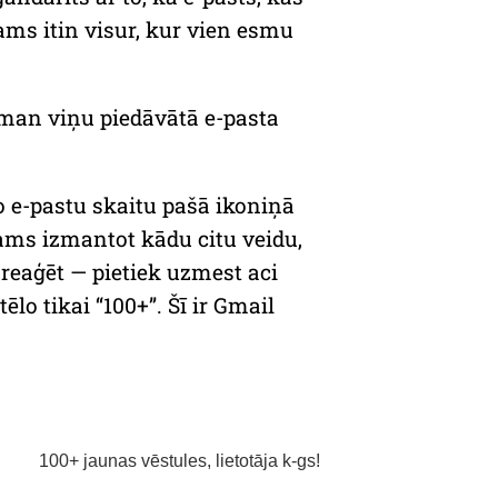
jams itin visur, kur vien esmu
 man viņu piedāvātā e-pasta
to e-pastu skaitu pašā ikoniņā
ams izmantot kādu citu veidu,
 reaģēt — pietiek uzmest aci
lo tikai “100+”. Šī ir
Gmail
100+ jaunas vēstules, lietotāja k-gs!