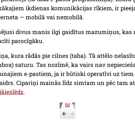
iskākajiem ikdienas komunikācijas rīkiem, ir piee
nterneta — mobilā vai nemobilā.
sējusi divus manis ilgi gaidītus mazumiņus, kas
cīti parocīgāku.
a, kura rādās pie cilnes (taba). Tā attēlo nelasī
nbox) saturu. Tas nozīmē, ka vairs nav nepiecieš
ajiem e-pastiem, ja ir būtiski operatīvi uz tiem
aidrs. Cipariņi mainās līdz simtam un pēc tam attē
jāieslēdz
.