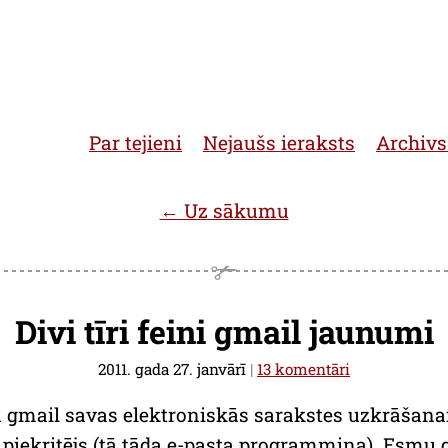
Par tejieni
Nejaušs ieraksts
Archivs
← Uz sākumu
Divi tīri feini gmail jaunumi
2011. gada 27. janvārī
|
13 komentāri
oju gmail savas elektroniskās sarakstes uzkrāšan
piekritējs (tā tāda e-pasta programmiņa). Esmu ga