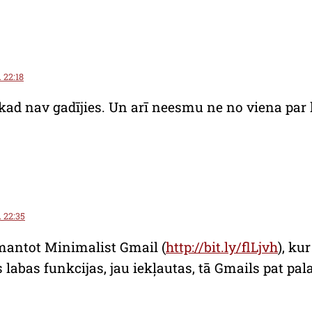
. 22:18
ad nav gadījies. Un arī neesmu ne no viena par k
. 22:35
mantot Minimalist Gmail (
http://bit.ly/flLjvh
), ku
s labas funkcijas, jau iekļautas, tā Gmails pat pala