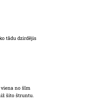
o tādu dzirdējis
r viena no šīm
iž šito štruntu.