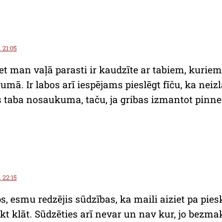
. 21:05
t man vaļā parasti ir kaudzīte ar tabiem, kuriem
umā. Ir labos arī iespējams pieslēgt fīču, ka neizl
 taba nosaukuma, taču, ja gribas izmantot pinne
. 22:15
s, esmu redzējis sūdzības, ka maili aiziet pa pies
kt klāt. Sūdzēties arī nevar un nav kur, jo bezma