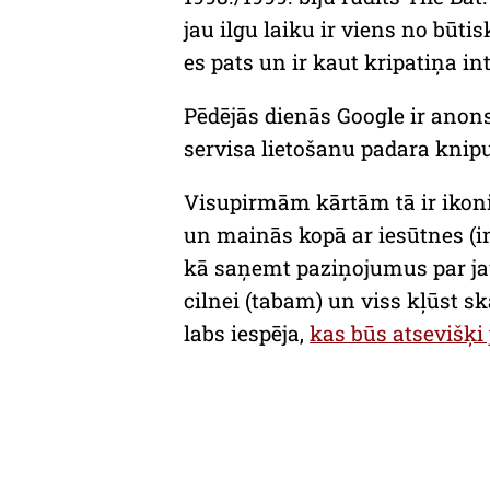
jau ilgu laiku ir viens no būt
es pats un ir kaut kripatiņa i
Pēdējās dienās Google ir anon
servisa lietošanu padara knipu
Visupirmām kārtām tā ir ikoniņ
un mainās kopā ar iesūtnes (i
kā saņemt paziņojumus par jaun
cilnei (tabam) un viss kļūst sk
labs
iespēja,
kas būs atsevišķi 