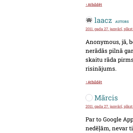
↑Atbildēt
laacz
autors
2011. gada 27. janvārī, plkst
Anonymous, jā, be
nerādās pilnā gar
skaitu rāda pirms
risinājums.
↑Atbildēt
Mārcis
2011. gada 27. janvārī, plkst
Par to Google App
nedēļām, nevar ti