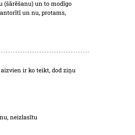
anu (šārēšanu) un to modīgo
kantorītī un nu, protams,
izvien ir ko teikt, dod ziņu
u, neizlasītu