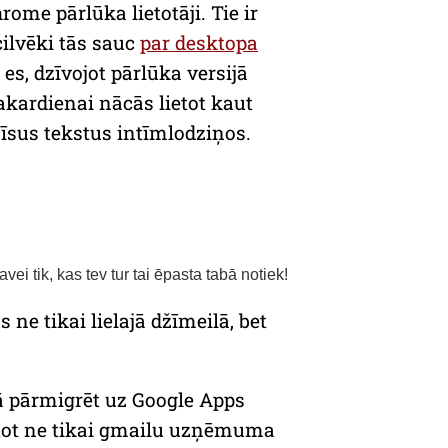
hrome
pārlūka lietotāji. Tie ir
cilvēki tās sauc
par desktopa
t es, dzīvojot pārlūka versijā
akardienai nācās lietot kaut
 īsus tekstus intīmlodziņos.
avei tik, kas tev tur tai ēpasta tabā notiek!
 ne tikai lielajā džīmeilā, bet
ā pārmigrēt uz
Google Apps
ietot ne tikai gmailu uzņēmuma