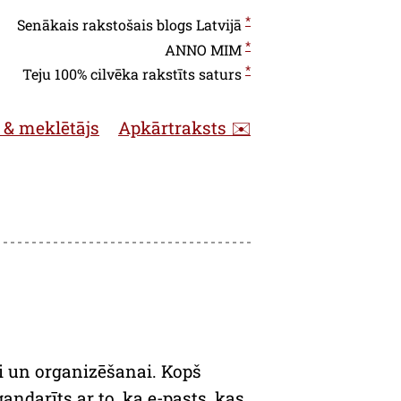
*
Senākais rakstošais blogs Latvijā
*
ANNO
MIM
*
Teju 100% cilvēka rakstīts saturs
 & meklētājs
Apkārtraksts ✉️
ai un organizēšanai. Kopš
ndarīts ar to, ka e-pasts, kas