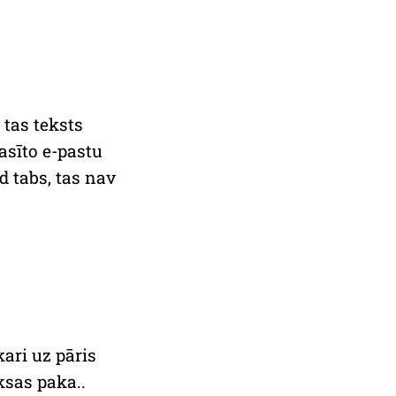
 tas teksts
asīto e-pastu
d tabs, tas nav
kari uz pāris
ksas paka..