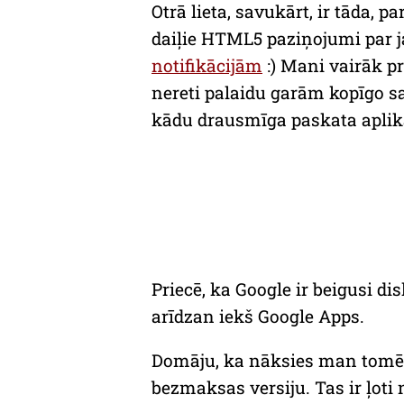
Otrā lieta, savukārt, ir tāda, 
daiļie HTML5 paziņojumi par 
notifikācijām
:) Mani vairāk p
nereti palaidu garām kopīgo sa
kādu drausmīga paskata aplikāc
Priecē, ka Google ir beigusi di
arīdzan iekš
Google Apps
.
Domāju, ka nāksies man tomēr
bezmaksas versiju. Tas ir ļoti