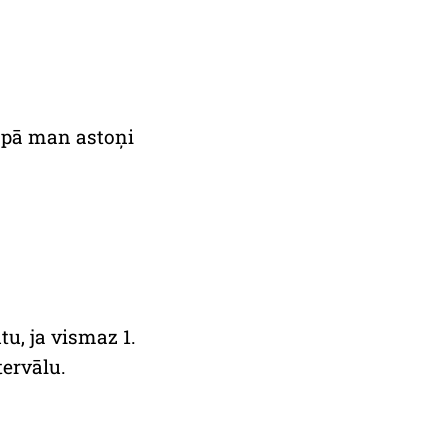
Kopā man astoņi
tu, ja vismaz 1.
tervālu.