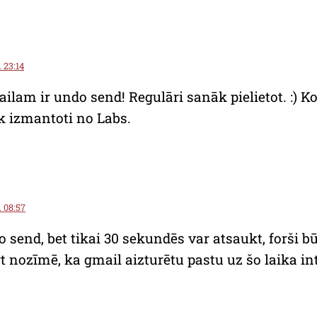
. 23:14
ailam ir undo send! Regulāri sanāk pielietot. :) 
k izmantoti no Labs.
. 08:57
 send, bet tikai 30 sekundēs var atsaukt, forši bū
 nozīmē, ka gmail aizturētu pastu uz šo laika in