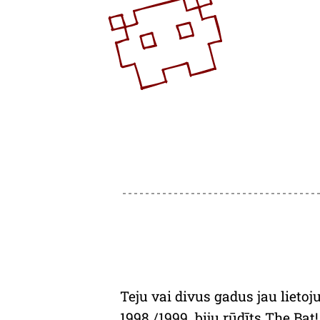
Teju vai divus gadus jau liet
1998./1999. biju rūdīts
The Bat!