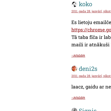
koko
2011. gada 28. janvārī, plkst
Es lietoju emailč
https://chrome.g
Tā taba fīča ir la
maili ir atnākuši 
↑Atbildēt
deni2s
2011. gada 28. janvārī, plkst
laacz, gaidu ar n
↑Atbildēt
Signis