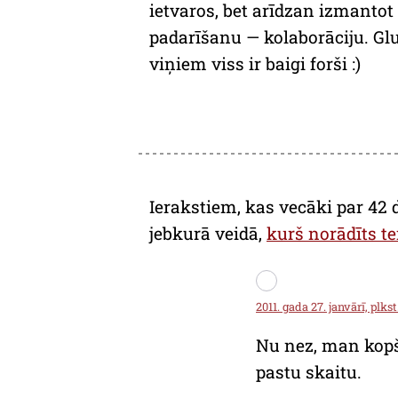
ietvaros, bet arīdzan izmantot
padarīšanu — kolaborāciju. Glu
viņiem viss ir baigi forši :)
Ierakstiem, kas vecāki par 42 
jebkurā veidā,
kurš norādīts te
2011. gada 27. janvārī, plkst
Nu nez, man kopš
pastu skaitu.