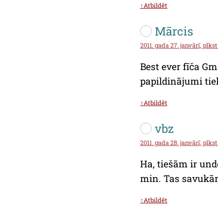
↑Atbildēt
Mārcis
2011. gada 27. janvārī, plkst
Best ever fīča Gm
papildinājumi tie
↑Atbildēt
vbz
2011. gada 28. janvārī, plkst
Ha, tiešām ir undo
min. Tas savukārt
↑Atbildēt