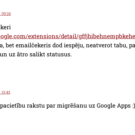
. 09:26
ekeri
oogle.com/extensions/detail/gffjhibehnempbkehe
ba, bet emailčekeris dod iespēju, neatverot tabu, pa
un uz ātro salikt statusus.
. 13:43
epacietību rakstu par migrēšanu uz Google Apps :