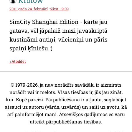
Krotow
2011. gada 24. februārī, plkst. 19:09
SimCity Shanghai Edition - karte jau
gatava, vēl jāpalaiž mazi javaskriptā
kustināmi autiņi, vilcieniņi un pāris
spaiņi ķīniešu :)
↑Atbildēt
© 1979-2026, ja nav norādīts savādāk, ir aizmirsts
norādīt vai ir melots. Visas tiesības ir, jūs jau zināt,
kur. Kopē pareizi. Pārpublicēšana ir atļauta, saglabājot
atsauci uz autoru (vārds, uzvārds) un saiti uz avotu, kā
arī painformējot mani. Atsevišķos gadījumos es varu
atteikt pārpublicēšanas tiesības.