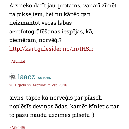
Aiz neko darīt jau, protams, var arī zīmēt
pa pikseļiem, bet nu kāpēc gan
neizmantot vecās labās
aerofotogrāfēšanas iespējas, kā,
piemēram, norvēģi?
http://kart.gulesider.no/m/IHSrr
↑Atbildēt
laacz
autors
2011. gada 22. februārī, plkst. 23:18
sivns, tāpēc kā norvēģis par pikseli
noplēsīs deviņas ādas, kamēr ķīnietis par
to pašu naudu uzzīmēs pilsētu :)
↑Atbildēt