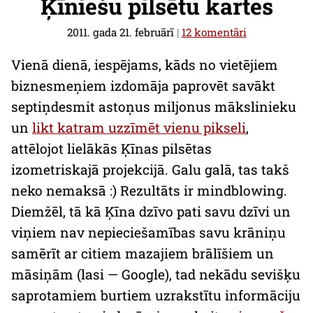
Ķīniešu pilsētu kartes
2011. gada 21. februārī
|
12 komentāri
Vienā dienā, iespējams, kāds no vietējiem
biznesmeņiem izdomāja paprovēt savākt
septiņdesmit astoņus miljonus mākslinieku
un
likt katram uzzīmēt vienu pikseli
,
attēlojot lielākās Ķīnas pilsētas
izometriskajā projekcijā. Galu galā, tas takš
neko nemaksā :) Rezultāts ir
mindblowing
.
Diemžēl, tā kā Ķīna dzīvo pati savu dzīvi un
viņiem nav nepieciešamības savu krāniņu
samērīt ar citiem mazajiem brālīšiem un
māsiņām (lasi —
Google
), tad nekādu sevišķu
saprotamiem burtiem uzrakstītu informāciju