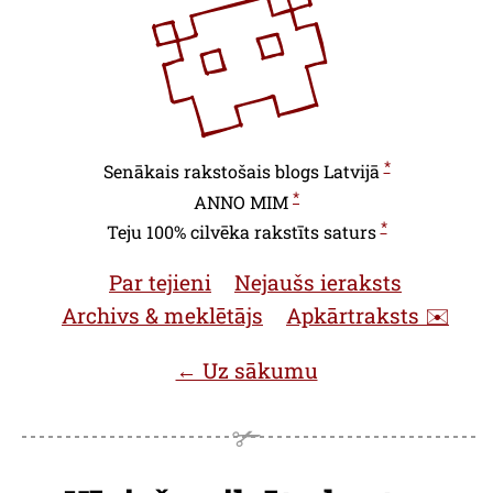
*
Senākais rakstošais blogs Latvijā
*
ANNO
MIM
*
Teju 100% cilvēka rakstīts saturs
Par tejieni
Nejaušs ieraksts
Archivs & meklētājs
Apkārtraksts ✉️
← Uz sākumu