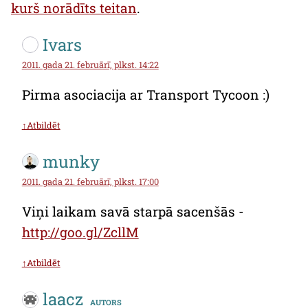
kurš norādīts teitan
.
Ivars
2011. gada 21. februārī, plkst. 14:22
Pirma asociacija ar Transport Tycoon :)
↑Atbildēt
munky
2011. gada 21. februārī, plkst. 17:00
Viņi laikam savā starpā sacenšās -
http://goo.gl/ZcllM
↑Atbildēt
laacz
autors