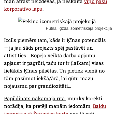
man atrast neizdevās, ja neskaita
viņu pašu
korporatīvo lapu
.
Putna ligzda izometriskajā projekcijā
Izcils piemērs tam, kāds ir Ķīnas potenciāls
— ja jau šāds projekts spēj pastāvēt un
attīstīties… Kopējo veiktā darba apjomu
apjaust ir pagrūti, taču tur ir (laikam) visas
lielākās Ķīnas pilsētas. Un pietiek vienā no
tām pazūmot iekšā/ārā, lai gūtu mazu
nojausmu par grandiozitāti…
Papildināts nākamajā rītā.
munky korekti
norādīja, ka pretēji manām iedomām,
Baidu
izometriskā Šanhajas karte
nav tā pati