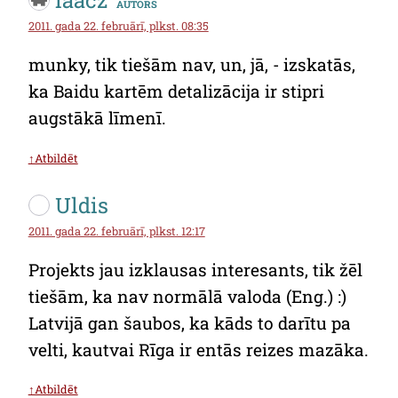
laacz
autors
2011. gada 22. februārī, plkst. 08:35
munky, tik tiešām nav, un, jā, - izskatās,
ka Baidu kartēm detalizācija ir stipri
augstākā līmenī.
↑Atbildēt
Uldis
2011. gada 22. februārī, plkst. 12:17
Projekts jau izklausas interesants, tik žēl
tiešām, ka nav normālā valoda (Eng.) :)
Latvijā gan šaubos, ka kāds to darītu pa
velti, kautvai Rīga ir entās reizes mazāka.
↑Atbildēt