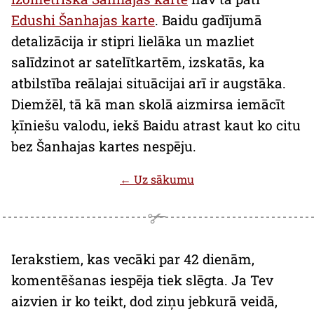
Edushi
Šanhajas karte
.
Baidu
gadījumā
detalizācija ir stipri lielāka un mazliet
salīdzinot ar satelītkartēm, izskatās, ka
atbilstība reālajai situācijai arī ir augstāka.
Diemžēl, tā kā man skolā aizmirsa iemācīt
ķīniešu valodu, iekš
Baidu
atrast kaut ko citu
bez Šanhajas kartes nespēju.
← Uz sākumu
Ierakstiem, kas vecāki par 42 dienām,
komentēšanas iespēja tiek slēgta. Ja Tev
aizvien ir ko teikt, dod ziņu jebkurā veidā,