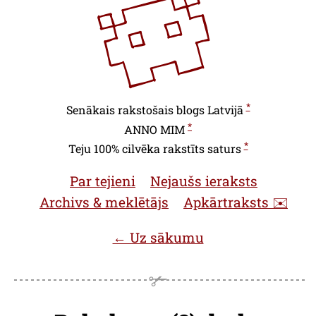
*
Senākais rakstošais blogs Latvijā
*
ANNO
MIM
*
Teju 100% cilvēka rakstīts saturs
Par tejieni
Nejaušs ieraksts
Archivs & meklētājs
Apkārtraksts ✉️
← Uz sākumu