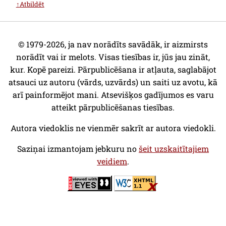
↑Atbildēt
© 1979-2026, ja nav norādīts savādāk, ir aizmirsts
norādīt vai ir melots. Visas tiesības ir, jūs jau zināt,
kur. Kopē pareizi. Pārpublicēšana ir atļauta, saglabājot
atsauci uz autoru (vārds, uzvārds) un saiti uz avotu, kā
arī painformējot mani. Atsevišķos gadījumos es varu
atteikt pārpublicēšanas tiesības.
Autora viedoklis ne vienmēr sakrīt ar autora viedokli.
Saziņai izmantojam jebkuru no
šeit uzskaitītajiem
veidiem
.