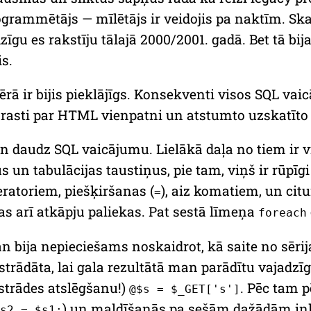
rammētājs — mīlētājs ir veidojis pa naktīm. Ska
īgu es rakstīju tālajā 2000/2001. gadā. Bet tā bija
is.
rā ir bijis pieklājīgs. Konsekventi visos SQL va
r parasti par HTML vienpatni un atstumto uzskatīt
an daudz SQL vaicājumu. Lielākā daļa no tiem ir vi
un tabulācijas taustiņus, pie tam, viņš ir rūpīgi
eratoriem, piešķiršanas (
), aiz komatiem, un ci
=
 arī atkāpju paliekas. Pat sestā līmeņa
foreach
bija nepieciešams noskaidrot, kā saite no sērij
trādāta, lai gala rezultātā man parādītu vajadzī
strādes atslēgšanu!)
. Pēc tam 
@$s = $_GET['s']
) un maldīšanās pa sešām dažādām ink
s2 = $s1;