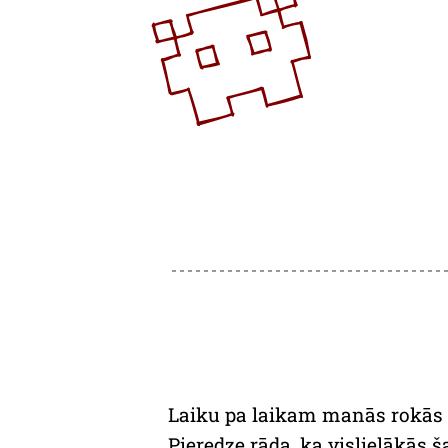
Laiku pa laikam manās rokās n
Pieredze rāda, ka vislielākās 