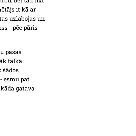
rbu, bet tad tikt
tājs it kā ar
 tas uzlabojas un
ss - pēc pāris
du pašas
āk talkā
z šādos
 - esmu pat
o kāda gatava