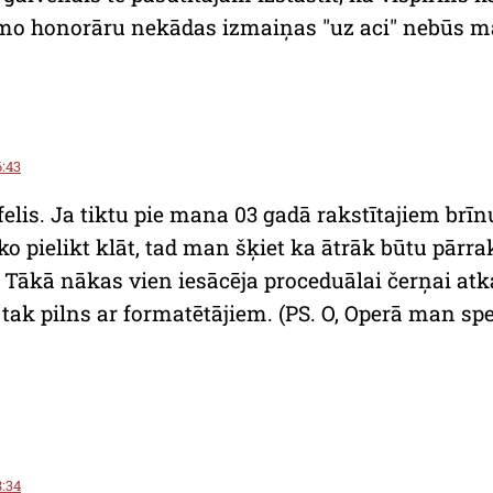
rmo honorāru nekādas izmaiņas "uz aci" nebūs 
6:43
fufelis. Ja tiktu pie mana 03 gadā rakstītajiem br
o pielikt klāt, tad man šķiet ka ātrāk būtu pārrak
Tākā nākas vien iesācēja proceduālai čerņai atka
r tak pilns ar formatētājiem. (PS. O, Operā man spe
8:34