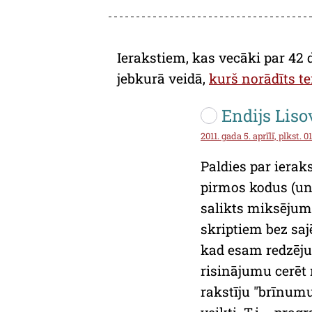
Ierakstiem, kas vecāki par 42 
jebkurā veidā,
kurš norādīts te
Endijs Liso
2011. gada 5. aprīlī, plkst. 0
Paldies par ieraks
pirmos kodus (un
salikts miksējum
skriptiem bez saj
kad esam redzējuš
risinājumu cerēt 
rakstīju "brīnumu