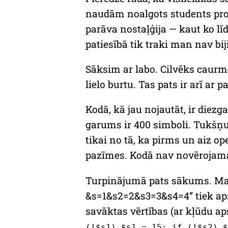
naudām noalgots students prog
parāva nostaļģija — kaut ko līdz
patiesībā tik traki man nav bij
Sāksim ar labo. Cilvēks caurmē
lielo burtu. Tas pats ir arī a
Kodā, kā jau nojautāt, ir diezg
garums ir 400 simboli. Tukšņus 
tikai no tā, ka pirms un aiz op
pazīmes. Kodā nav novērojamas
Turpinājumā pats sākums. Man 
&s=1&s2=2&s3=3&s4=4” tiek aps
savāktas vērtības (ar kļūdu ap
(!$s1) $s1 = 15; if (!$s2) $