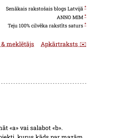
*
Senākais rakstošais blogs Latvijā
*
ANNO
MIM
*
Teju 100% cilvēka rakstīts saturs
 & meklētājs
Apkārtraksts ✉️
t «a» vai salabot «b».
ojekti, kurus kāds par mazām