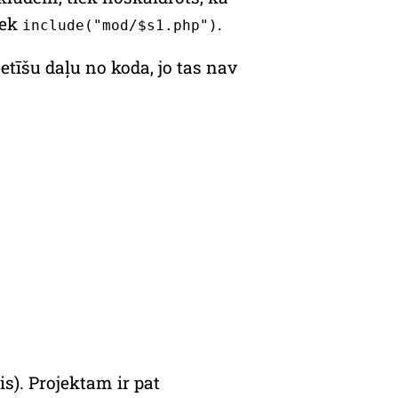
iek
.
include("mod/$s1.php")
tīšu daļu no koda, jo tas nav
is). Projektam ir pat