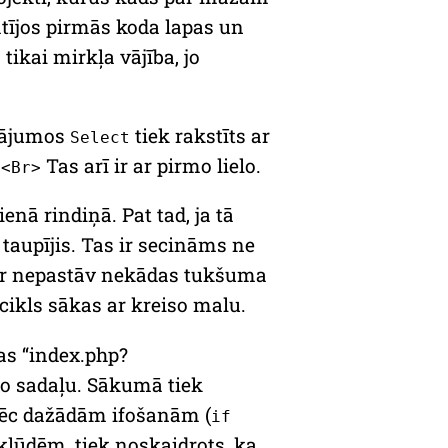
tījos pirmās koda lapas un
 tikai mirkļa vājība, jo
icājumos
tiek rakstīts ar
Select
o
Tas arī ir ar pirmo lielo.
<Br>
enā rindiņā. Pat tad, ja tā
 taupījis. Tas ir secināms ne
tur nepastāv nekādas tukšuma
cikls sākas ar kreiso malu.
as “index.php?
go sadaļu. Sākumā tiek
pēc dažādām ifošanām (
if
lūdēm, tiek noskaidrots, ka