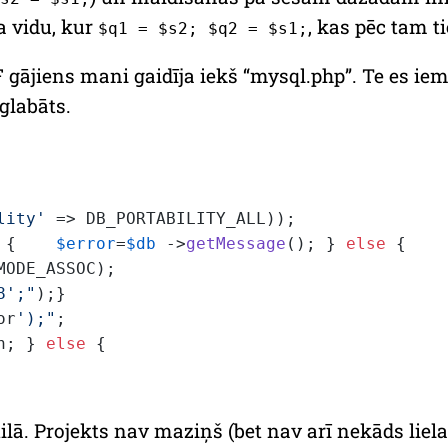
a vidu, kur
, kas pēc tam t
$q1 = $s2; $q2 = $s1;
jiens mani gaidīja iekš “mysql.php”. Te es ieme
glabāts.
lity'
 {    
$error
=
$db
 ->
getMessage
(); } 
else
8';"
or
');"
n; } 
else
tilā. Projekts nav maziņš (bet nav arī nekāds liela