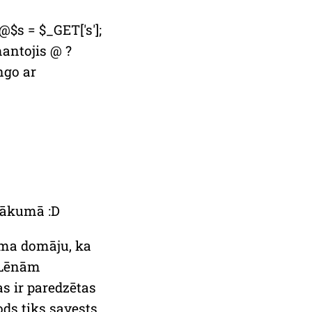
s = $_GET['s'];
mantojis @ ?
ngo ar
sākumā :D
ma domāju, ka
. Lēnām
s ir paredzētas
ods tiks savests