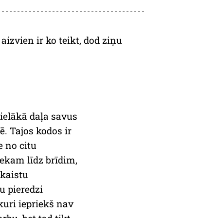
izvien ir ko teikt, dod ziņu
 lielākā daļa savus
. Tajos kodos ir
 no citu
iekam līdz brīdim,
skaistu
u pieredzi
kuri iepriekš nav