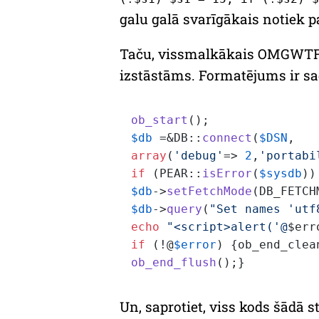
galu galā svarīgākais notiek p
Taču, vissmalkākais OMGWTF gā
izstāstāms. Formatējums ir sa
ob_start
$db
 =&DB::
connect
(
$DSN
array
(
'debug'
=> 
2
,
'portabi
if
 (PEAR::
isError
(
$sysdb
))
$db
->
setFetchMode
$db
->
query
(
"Set names 'utf
echo
"<script>alert('@
$err
if
 (!@
$error
) {ob_end_clea
ob_end_flush
Un, saprotiet, viss kods šādā s