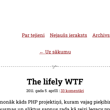
Par tejieni
Nejaušs ieraksts
Archivs
← Uz sākumu
The lifely WTF
2011. gada 5. aprīlī
|
33 komentāri
onāk kāds PHP projektiņš, kuram vajag pieķibinā
šausmas un sliktus sapņus rada kā reizi
legacy
pr