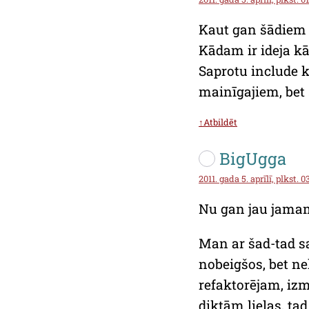
Kaut gan šādiem 
Kādam ir ideja kā
Saprotu include 
mainīgajiem, bet 
↑Atbildēt
BigUgga
2011. gada 5. aprīlī, plkst. 0
Nu gan jau jamam
Man ar šad-tad 
nobeigšos, bet nek
refaktorējam, iz
diktām lielas, ta