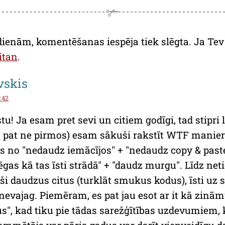
dienām, komentēšanas iespēja tiek slēgta. Ja Tev a
itan
.
vskis
1:42
tu! Ja esam pret sevi un citiem godīgi, tad stipri
 pat ne pirmos) esam sākuši rakstīt WTF manierē
s no "nedaudz iemācījos" + "nedaudz copy & paste
ēgas kā tas īsti strādā" + "daudz murgu". Līdz net
i daudzus citus (turklāt smukus kodus), īsti uz 
nevajag. Piemēram, es pat jau esot ar it kā zinām
s", kad tiku pie tādas sarežģītības uzdevumiem, 