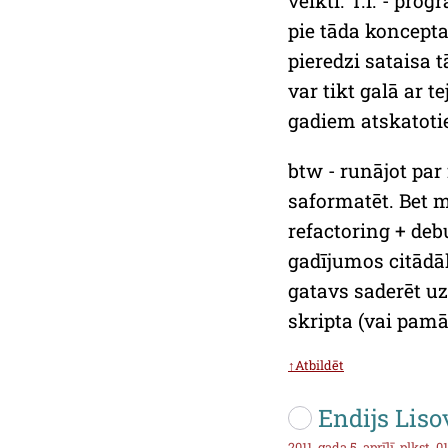
veikti. T.i. - pro
pie tāda koncepta
pieredzi sataisa 
var tikt galā ar 
gadiem atskatoties
btw - runājot pa
saformatēt. Bet m
refactoring + deb
gadījumos citādā
gatavs saderēt uz
skripta (vai pamā
↑Atbildēt
Endijs Liso
2011. gada 5. aprīlī, plkst. 0