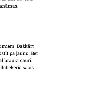
manāmas.
īnumiem. Dažkārt
stīt pa jaunu. Bet
l braukt cauri.
llchekeris sācis