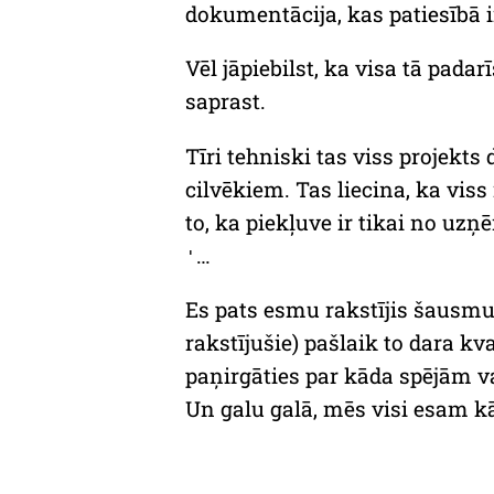
dokumentācija, kas patiesībā i
Vēl jāpiebilst, ka visa tā padar
saprast.
Tīri tehniski tas viss projekts
cilvēkiem. Tas liecina, ka vis
to, ka piekļuve ir tikai no uz
…
'
Es pats esmu rakstījis šausmu 
rakstījušie) pašlaik to dara kv
paņirgāties par kāda spējām va
Un galu galā, mēs visi esam kā