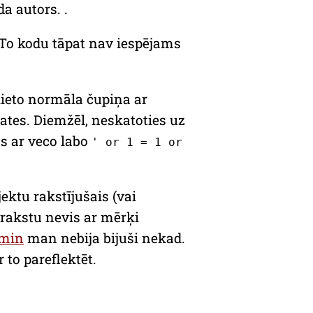
a autors. .
. To kodu tāpat nav iespējams
 lieto normāla čupiņa ar
kates. Diemžēl, neskatoties uz
as ar veco labo
' or 1 = 1 or
ektu rakstījušais (vai
ierakstu nevis ar mērķi
min
man nebija bijuši nekad.
to pareflektēt.