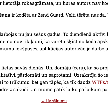
r lietotāja rokasgrāmata, un kuras autors nav kod
īšana ir kodēta ar
Zend Guard
. Velti tērēta nauda
 darbojas nu jau sešus gadus. To diendienā aktīvi
s nema nav tik ļauni, kā varētu šķist no koda aps
ņēmuma iekšpuses, aplikācijas autorizācija darboj
lietas savās dienās. Un, domāju (ceru), ka šo proj
alitatīvi, pārdomāti un saprotami. Uzrakstīju šo 
i to trūkumu, bet gan tāpēc, ka tik daudz
WTFs/
dreiz sākuši. Un mums patīk laiku pa laikam par 
← Uz sākumu