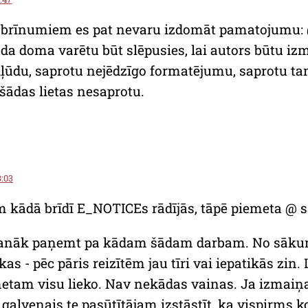
brīnumiem es pat nevaru izdomāt pamatojumu: @$
da doma varētu būt slēpusies, lai autors būtu iz
kļūdu, saprotu nejēdzīgo formatējumu, saprotu ta
šādas lietas nesaprotu.
3:03
 kādā brīdī E_NOTICEs rādījās, tāpē piemeta @ 
sanāk paņemt pa kādam šādam darbam. No sāku
as - pēc pāris reizītēm jau tīri vai iepatikās zin
metam visu lieko. Nav nekādas vainas. Ja izmaiņa
d galvenais te pasūtītājam izstāstīt, ka vispirms k