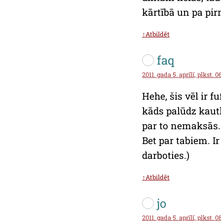
kārtībā un pa pi
↑Atbildēt
faq
2011. gada 5. aprīlī, plkst. 0
Hehe, šis vēl ir 
kāds palūdz kautk
par to nemaksās. 
Bet par tabiem. I
darboties.)
↑Atbildēt
jo
2011. gada 5. aprīlī, plkst. 0