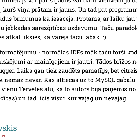
grammētājs var pāris gadus var darīt vienveidīgu da
, kurš viņa prātam ir jauns. Un tad pat programmē
tādus brīnumus kā iesācējs. Protams, ar laiku jau
teju jebkādas sarežģītības uzdevumu. Taču paradok
 atkal liksies, ka varēja taču labāk. :)
r formatējumu - normālas IDEs māk taču forši ko
iskējumi ar mainīgajiem ir jautri. Tādos brīžos n
ugger. Laiks gan tiek zaudēts pamatīgs, bet citrei
k nemaz nevar. Kas attiecas uz to MySQL gabalu
 vienu Tērvetes alu, ka to autors bija paņēmis n
cības) un tad licis visur kur vajag un nevajag.
vskis
1:47