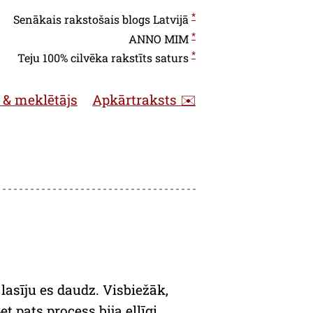
*
Senākais rakstošais blogs Latvijā
*
ANNO
MIM
*
Teju 100% cilvēka rakstīts saturs
 & meklētājs
Apkārtraksts ✉️
lasīju es daudz. Visbiežāk,
t pats process bija ellīgi