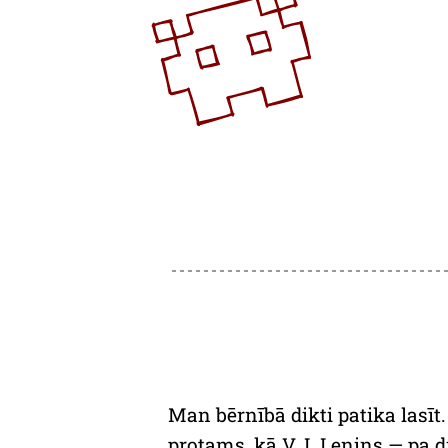
Man bērnībā dikti patika lasīt
protams, kā V. I. Ļeņins — pa d