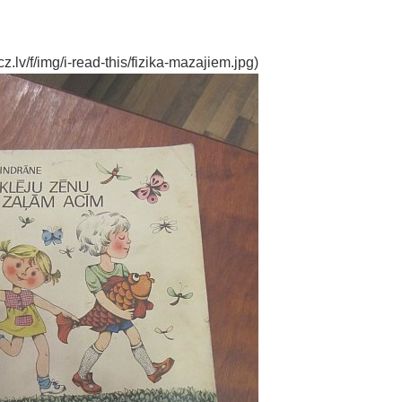
.lv/f/img/i-read-this/fizika-mazajiem.jpg)