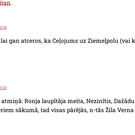
itan
.
23:13
. lai gan atceros, ka Ceļojums uz Ziemeļpolu (vai k
23:21
is atmiņā: Ronja laupītāja meita, Nezinītis, Dažād
riem sākumā, tad visas pārējās, n-tās Žila Verna