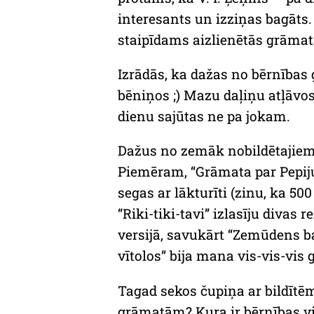
interesants un izziņas bagāts
staipīdams aizlienētās grāmatas
Izrādās, ka dažas no bērnības
bēniņos ;) Mazu daļiņu atļāvos 
dienu sajūtas ne pa jokam.
Dažus no zemāk nobildētajiem l
Piemēram, “Grāmata par Pepiju 
segas ar lākturīti (zinu, ka 5
“Riki-tiki-tavi” izlasīju divas
versijā, savukārt “Zemūdens ba
vītolos” bija mana vis-vis-vis 
Tagad sekos čupiņa ar bildītēm,
grāmatām? Kura ir bērnības vi