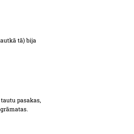
autkā tā) bija
u tautu pasakas,
 grāmatas.