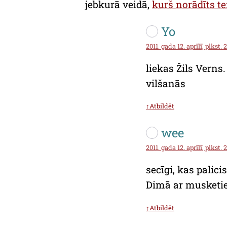
jebkurā veidā,
kurš norādīts te
Yo
2011. gada 12. aprīlī, plkst. 
liekas Žils Verns
vilšanās
↑Atbildēt
wee
2011. gada 12. aprīlī, plkst. 
secīgi, kas palic
Dimā ar musketie
↑Atbildēt