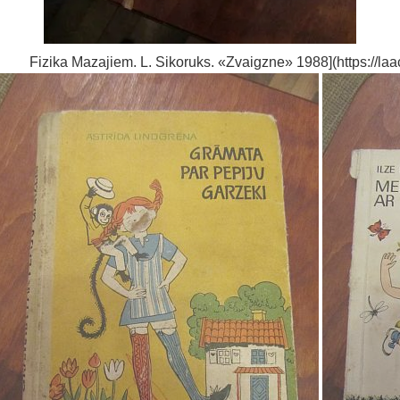
Fizika Mazajiem. L. Sikoruks. «Zvaigzne» 1988](https://laacz