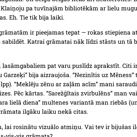
. Klaiņoju pa tuvīnajām bibliotēkām ar lielu mug
. Eh. Tie tik bija laiki.
 grāmatām ir pieejamas tepat — rokas stiepiena 
sabildēt. Katrai grāmatai nāk līdzi stāsts un tā 
asāmgabaliem pat varu puslīdz aprakstīt. Citi ir 
Garzeķi” bija aizraujoša. “Nezinītis uz Mēness” t
00 lpp). “Meklēju zēnu ar zaļām acīm” mani saraud
 reizes. Pēc kārtas. “Sarežģītais zvirbulēns” man v
ra lielā diena” multenes variantā man riebās (un r
grāmata ilgāku laiku nekā citas.
 lai rosinātu vizuālo atmiņu. Vai tev ir bijušas il
s-vis-vis grāmata?