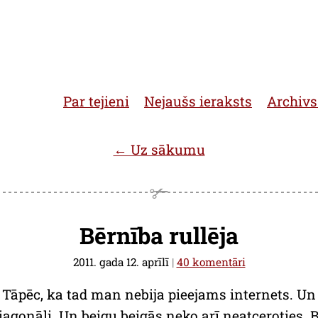
Par tejieni
Nejaušs ieraksts
Archivs
← Uz sākumu
Bērnība rullēja
2011. gada 12. aprīlī
|
40 komentāri
. Tāpēc, ka tad man nebija pieejams internets. Un 
iagonāli. Un beigu beigās neko arī neatceroties. Be