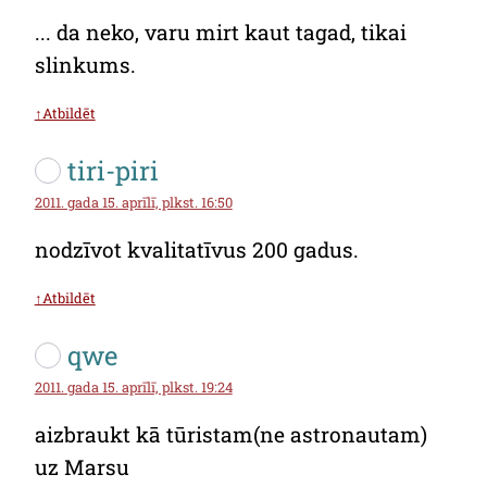
... da neko, varu mirt kaut tagad, tikai
slinkums.
↑Atbildēt
tiri-piri
2011. gada 15. aprīlī, plkst. 16:50
nodzīvot kvalitatīvus 200 gadus.
↑Atbildēt
qwe
2011. gada 15. aprīlī, plkst. 19:24
aizbraukt kā tūristam(ne astronautam)
uz Marsu