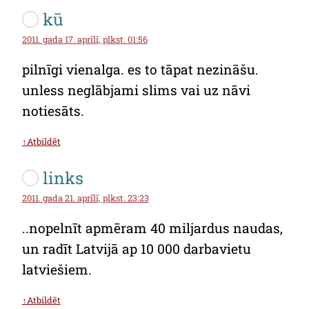
kū
2011. gada 17. aprīlī, plkst. 01:56
pilnīgi vienalga. es to tāpat nezināšu.
unless neglābjami slims vai uz nāvi
notiesāts.
↑Atbildēt
links
2011. gada 21. aprīlī, plkst. 23:23
..nopelnīt apmēram 40 miljardus naudas,
un radīt Latvijā ap 10 000 darbavietu
latviešiem.
↑Atbildēt