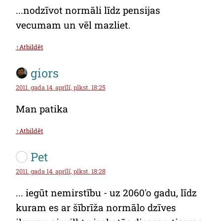
...nodzīvot normāli līdz pensijas
vecumam un vēl mazliet.
↑Atbildēt
giors
2011. gada 14. aprīlī, plkst. 18:25
Man patika
↑Atbildēt
Pet
2011. gada 14. aprīlī, plkst. 18:28
... iegūt nemirstību - uz 2060'o gadu, līdz
kuram es ar šībrīža normālo dzīves