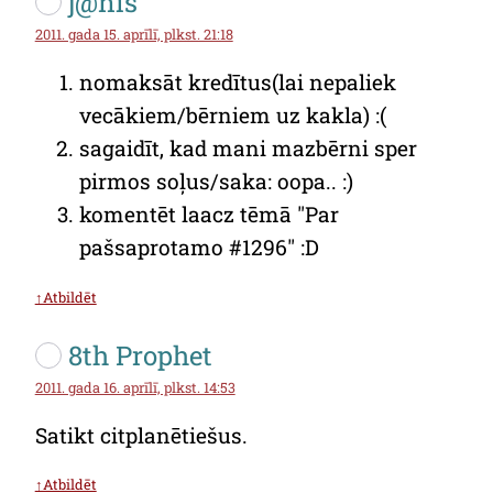
j@nis
2011. gada 15. aprīlī, plkst. 21:18
nomaksāt kredītus(lai nepaliek
vecākiem/bērniem uz kakla) :(
sagaidīt, kad mani mazbērni sper
pirmos soļus/saka: oopa.. :)
komentēt laacz tēmā "Par
pašsaprotamo #1296" :D
↑Atbildēt
8th Prophet
2011. gada 16. aprīlī, plkst. 14:53
Satikt citplanētiešus.
↑Atbildēt