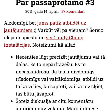
Par pašsaprotamo #3
2011. gada 14. aprīlī
|
27 komentāri
Aizdomīgi, bet
jums patīk atbildēt uz
jautājumiem
:) Varbūt vēl pa vienam? Šoreiz
ideja nospiesta no
šīs
Candy Chang
instalācijas
. Noteikumi kā allaž:
Necenties lūgt precizēt jautājumu vai tā
daļas. Es to nepārfrāzēšu. Es to
nepaskaidrošu. Ja tas ir divdomīgs,
trīsdomīgs vai vairākdomīgs, atbildi uz
to kā vēlies, kā saproti, vai kā tev šķiet,
tas būtu jāsaprot.
Šoreiz diskusija ar citu komentāru
autoriem nav vēlama. Mani interesē