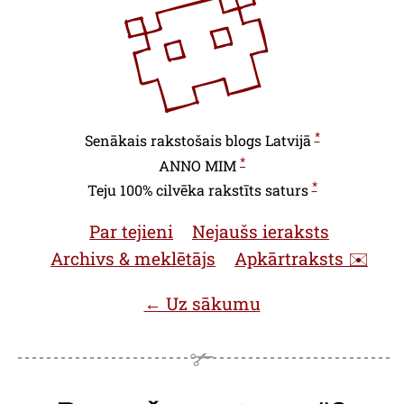
*
Senākais rakstošais blogs Latvijā
*
ANNO
MIM
*
Teju 100% cilvēka rakstīts saturs
Par tejieni
Nejaušs ieraksts
Archivs & meklētājs
Apkārtraksts ✉️
← Uz sākumu