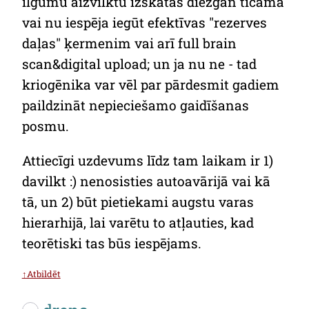
ilgumu aizvilktu izskatās diezgan ticama
vai nu iespēja iegūt efektīvas "rezerves
daļas" ķermenim vai arī full brain
scan&digital upload; un ja nu ne - tad
kriogēnika var vēl par pārdesmit gadiem
paildzināt nepieciešamo gaidīšanas
posmu.
Attiecīgi uzdevums līdz tam laikam ir 1)
davilkt :) nenosisties autoavārijā vai kā
tā, un 2) būt pietiekami augstu varas
hierarhijā, lai varētu to atļauties, kad
teorētiski tas būs iespējams.
↑Atbildēt