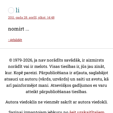
li
2011. gada 28. aprīlī, plkst. 14:48
nomirt ...
↑Atbildēt
© 1979-2026, ja nav norādīts savādāk, ir aizmirsts
norādīt vai ir melots. Visas tiesības ir, jūs jau zināt,
kur. Kopē pareizi. Pārpublicēšana ir atļauta, saglabājot
atsauci uz autoru (vārds, uzvārds) un saiti uz avotu, kā
arī painformējot mani. Atsevišķos gadījumos es varu
atteikt pārpublicēšanas tiesības.
Autora viedoklis ne vienmēr sakrīt ar autora viedokli.
Saziņai izmantojam jebkuru no
šeit uzskaitītajiem