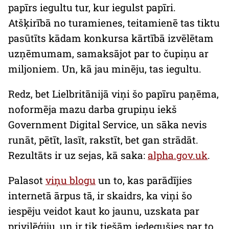
papīrs iegultu tur, kur iegulst papīri.
Atšķirībā no turamienes, teitamienē tas tiktu
pasūtīts kādam konkursa kārtībā izvēlētam
uzņēmumam, samaksājot par to čupiņu ar
miljoniem. Un, kā jau minēju, tas iegultu.
Redz, bet Lielbritānijā viņi šo papīru paņēma,
noformēja mazu darba grupiņu iekš
Government Digital Service
, un sāka nevis
runāt, pētīt, lasīt, rakstīt, bet gan strādāt.
Rezultāts ir uz sejas, kā saka:
alpha.gov.uk
.
Palasot
viņu blogu
un to, kas parādījies
internetā ārpus tā, ir skaidrs, ka viņi šo
iespēju veidot kaut ko jaunu, uzskata par
privilēģiju, un ir tik tiešām iedegušies par to.