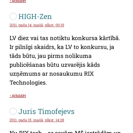
↑Atbildēt
HIGH-Zen
2011. gada 14. maijā, plkst. 00:19
LV diez vai tas notiktu konkursa kārtībā.
Ir pilnīgi skaidrs, ka LV to konkursu, ja
tāds būtu, jau pirms nolikuma
publicēšanas būtu uzvarējis kāds
uzņēmums ar nosaukumu RIX
Technologies.
↑Atbildēt
Juris Timofejevs
2011. gada 15. maijā, plkst. 14:28
Nu RIX tech... ar savām M$ iestrādēm un