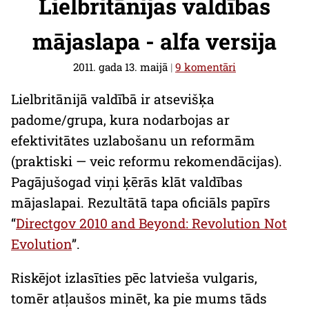
Lielbritānijas valdības
mājaslapa - alfa versija
2011. gada 13. maijā
|
9 komentāri
Lielbritānijā valdībā ir atsevišķa
padome/grupa, kura nodarbojas ar
efektivitātes uzlabošanu un reformām
(praktiski — veic reformu rekomendācijas).
Pagājušogad viņi ķērās klāt valdības
mājaslapai. Rezultātā tapa oficiāls papīrs
“
Directgov 2010 and Beyond: Revolution Not
Evolution
”.
Riskējot izlasīties pēc latvieša vulgaris,
tomēr atļaušos minēt, ka pie mums tāds