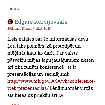
↑Atbildēt
Edgars Koroņevskis
2011. gada 13. maijā, plkst. 14:29
Liels paldies par šo informācijas devu!
Ļoti labs piemērs, kā prototipēt un
mēģināt kaut ko darīt. Par valsts
pārvalžu mājas lapu jautājumiem nesen
arī tika runāts konferencē - te ir
prezentācijas un secinājumi:
http://www.mk.gov.lv/lv/vk/konference-
web/prezentacijas/
Lēnām,tomēr virzās
šīs lietas uz priekšu arī LV.