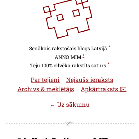
*
Senākais rakstošais blogs Latvijā
*
ANNO
MIM
*
Teju 100% cilvēka rakstīts saturs
Par tejieni
Nejaušs ieraksts
Archivs & meklētājs
Apkārtraksts ✉️
← Uz sākumu