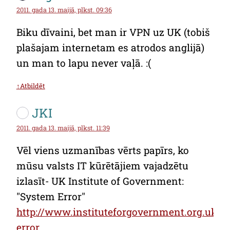
2011. gada 13. maijā, plkst. 09:36
Biku dīvaini, bet man ir VPN uz UK (tobiš
plašajam internetam es atrodos anglijā)
un man to lapu never vaļā. :(
↑Atbildēt
JKI
2011. gada 13. maijā, plkst. 11:39
Vēl viens uzmanības vērts papīrs, ko
mūsu valsts IT kūrētājiem vajadzētu
izlasīt- UK Institute of Government:
"System Error"
http://www.instituteforgovernment.org.uk/p
error