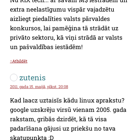
extra neelastīgumu vispār vajadzētu
aizliegt piedalīties valsts pārvaldes
konkursos, lai pamēģina tā strādāt uz
privāto sektoru, kā viņi strādā ar valsts
un pašvaldības iestādēm!
↑Atbildēt
zutenis
2011. gada 15. maijā, plkst. 20:08
Kad laacz uztaisīs kādu linux aprakstu?
google uzskrēju virsū vienam 2005. gada
rakstam, gribās dzirdēt, kā tā visa
padarīšana gājusi uz priekšu no tava
skatupunkta :D