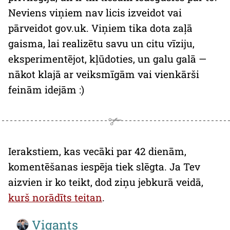
Neviens viņiem nav licis izveidot vai
pārveidot gov.uk. Viņiem tika dota zaļā
gaisma, lai realizētu savu un citu vīziju,
eksperimentējot, kļūdoties, un galu galā —
nākot klajā ar veiksmīgām vai vienkārši
feinām idejām :)
Ierakstiem, kas vecāki par 42 dienām,
komentēšanas iespēja tiek slēgta. Ja Tev
aizvien ir ko teikt, dod ziņu jebkurā veidā,
kurš norādīts teitan
.
Vigants