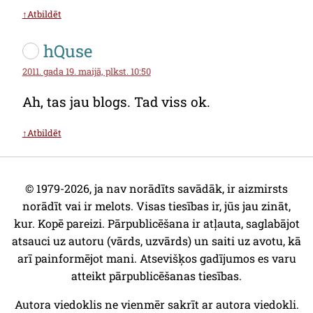
↑Atbildēt
hQuse
2011. gada 19. maijā, plkst. 10:50
Ah, tas jau blogs. Tad viss ok.
↑Atbildēt
© 1979-2026, ja nav norādīts savādāk, ir aizmirsts
norādīt vai ir melots. Visas tiesības ir, jūs jau zināt,
kur. Kopē pareizi. Pārpublicēšana ir atļauta, saglabājot
atsauci uz autoru (vārds, uzvārds) un saiti uz avotu, kā
arī painformējot mani. Atsevišķos gadījumos es varu
atteikt pārpublicēšanas tiesības.
Autora viedoklis ne vienmēr sakrīt ar autora viedokli.