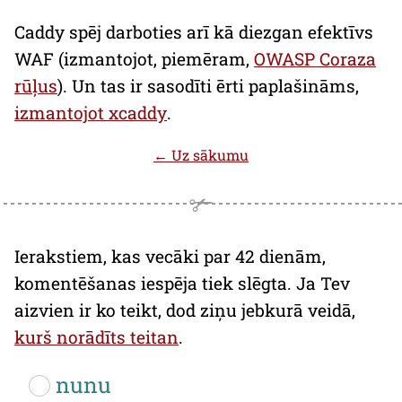
Caddy
spēj darboties arī kā diezgan efektīvs
WAF
(izmantojot, piemēram,
OWASP Coraza
rūļus
). Un tas ir sasodīti ērti paplašināms,
izmantojot
xcaddy
.
← Uz sākumu
Ierakstiem, kas vecāki par 42 dienām,
komentēšanas iespēja tiek slēgta. Ja Tev
aizvien ir ko teikt, dod ziņu jebkurā veidā,
kurš norādīts teitan
.
nunu