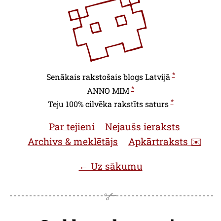
*
Senākais rakstošais blogs Latvijā
*
ANNO
MIM
*
Teju 100% cilvēka rakstīts saturs
Par tejieni
Nejaušs ieraksts
Archivs & meklētājs
Apkārtraksts ✉️
← Uz sākumu