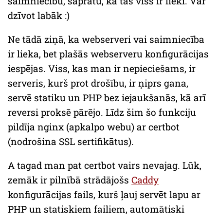
saimniecību, sapratu, ka tas viss ir lieki. Var
dzīvot labāk :)
Ne tādā ziņā, ka webserveri vai saimniecība
ir lieka, bet plašās webserveru konfigurācijas
iespējas. Viss, kas man ir nepieciešams, ir
serveris, kurš prot drošību, ir ņiprs gana,
servē statiku un PHP bez iejaukšanās, kā arī
reversi proksē pārējo. Līdz šim šo funkciju
pildīja
nginx
(apkalpo webu) ar
certbot
(nodrošina SSL sertifikātus).
A tagad man pat
certbot
vairs nevajag. Lūk,
zemāk ir pilnībā strādājošs
Caddy
konfigurācijas fails, kurš ļauj servēt lapu ar
PHP
un statiskiem failiem, automātiski