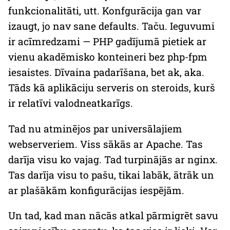
funkcionalitāti, utt. Konfgurācija gan var
izaugt, jo nav
sane defaults
. Taču. Ieguvumi
ir acīmredzami — PHP gadījumā pietiek ar
vienu akadēmisko konteineri bez
php-fpm
iesaistes. Dīvaina padarīšana, bet
ak, aka
.
Tāds kā aplikāciju serveris on steroids, kurš
ir relatīvi valodneatkarīgs.
Tad nu atminējos par universālajiem
webserveriem. Viss sākās ar
Apache
. Tas
darīja visu ko vajag. Tad turpinājās ar
nginx
.
Tas darīja visu to pašu, tikai labāk, ātrāk un
ar plašākām konfigurācijas iespējām.
Un tad, kad man nācās atkal pārmigrēt savu