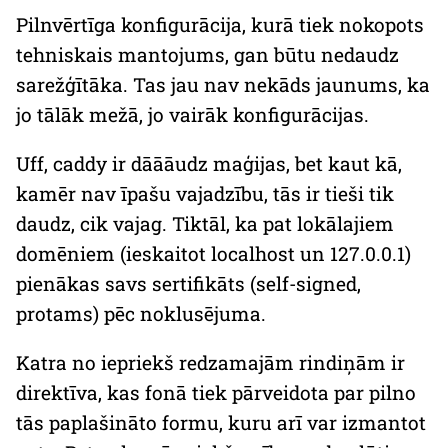
Pilnvērtīga konfigurācija, kurā tiek nokopots
tehniskais mantojums, gan būtu nedaudz
sarežģītāka. Tas jau nav nekāds jaunums, ka
jo tālāk mežā, jo vairāk konfigurācijas.
Uff,
caddy
ir dāāāudz maģijas, bet kaut kā,
kamēr nav īpašu vajadzību, tās ir tieši tik
daudz, cik vajag. Tiktāl, ka pat lokālajiem
domēniem (ieskaitot
localhost
un
127.0.0.1
)
pienākas savs sertifikāts (
self-signed
,
protams) pēc noklusējuma.
Katra no iepriekš redzamajām rindiņām ir
direktīva, kas fonā tiek pārveidota par pilno
tās paplašināto formu, kuru arī var izmantot