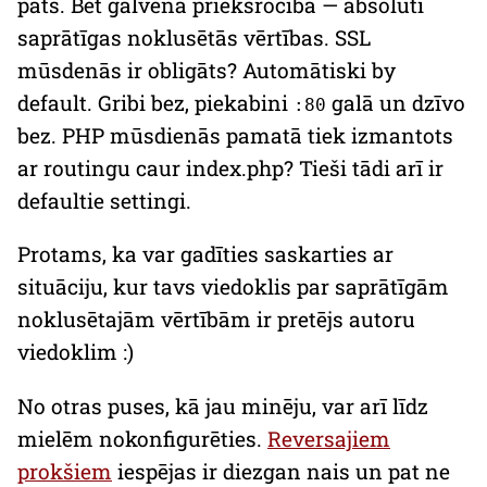
pats. Bet galvenā priekšrocība — absolūti
saprātīgas noklusētās vērtības. SSL
mūsdenās ir obligāts? Automātiski
by
default
. Gribi bez, piekabini
galā un dzīvo
:80
bez. PHP mūsdienās pamatā tiek izmantots
ar routingu caur
index.php
? Tieši tādi arī ir
defaultie settingi.
Protams, ka var gadīties saskarties ar
situāciju, kur tavs viedoklis par saprātīgām
noklusētajām vērtībām ir pretējs autoru
viedoklim :)
No otras puses, kā jau minēju, var arī līdz
mielēm nokonfigurēties.
Reversajiem
prokšiem
iespējas ir diezgan nais un pat ne