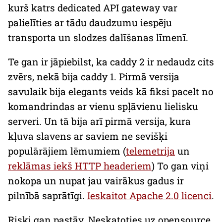
kurš katrs
dedicated
API
gateway
var
palielīties ar tādu daudzumu iespēju
transporta un slodzes dalīšanas līmenī.
Te gan ir jāpiebilst, ka
caddy 2
ir nedaudz cits
zvērs, nekā bija
caddy 1
. Pirmā versija
savulaik bija elegants veids kā fiksi pacelt no
komandrindas ar vienu spļāvienu lielisku
serveri. Un tā bija arī pirmā versija, kura
kļuva slavens ar saviem ne sevišķi
populārājiem lēmumiem (
telemetrija
un
reklāmas iekš HTTP
headeriem
) To gan viņi
nokopa un nupat jau vairākus gadus ir
pilnībā saprātīgi.
Ieskaitot
Apache 2.0
licenci
.
Riski gan pastāv. Neskatoties uz
opensource