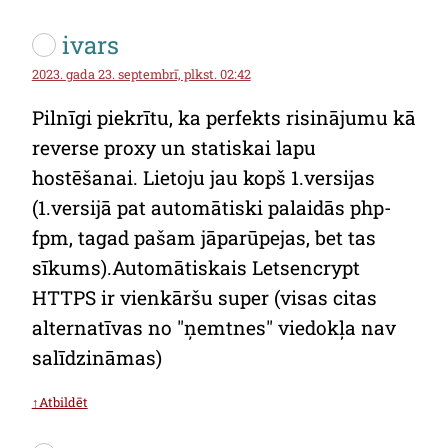
ivars
2023. gada 23. septembrī, plkst. 02:42
Pilnīgi piekrītu, ka perfekts risinājumu kā
reverse proxy un statiskai lapu
hostēšanai. Lietoju jau kopš 1.versijas
(1.versijā pat automātiski palaidās php-
fpm, tagad pašam jāparūpejas, bet tas
sīkums).Automātiskais Letsencrypt
HTTPS ir vienkāršu super (visas citas
alternatīvas no "ņemtnes" viedokļa nav
salīdzināmas)
↑Atbildēt