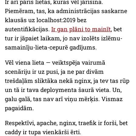
Ir arī pāris lietas, kuras vēl jārisina.
Piemēram, tas, ka administrācijas saskarne
klausās uz
localhost:2019
bez
autentifikācijas.
Ir gan plāni to mainīt
, bet
tur ir jāpaiet laikam, jo nav izolēts izlēmu-
samainīju-lieta-cepurē gadījums.
Vēl viena lieta — veiktspēja vairumā
scenāriju ir uz pusi, ja ne par divām
trešdaļām sliktāka nekā
nginx
, ja tev tas rūp
un tā ir tava
deploymenta
šaurā vieta. Un,
galu galā, tas nav arī viņu mērķis. Vismaz
pagaidām.
Respektīvi,
apache
,
nginx
,
traefik
ir forši, bet
caddy
ir tupa vienkārši ērti.