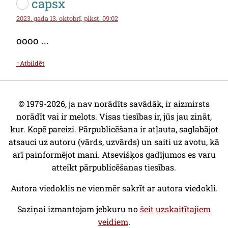
capsx
2023. gada 13. oktobrī, plkst. 09:02
oooo ...
↑Atbildēt
© 1979-2026, ja nav norādīts savādāk, ir aizmirsts
norādīt vai ir melots. Visas tiesības ir, jūs jau zināt,
kur. Kopē pareizi. Pārpublicēšana ir atļauta, saglabājot
atsauci uz autoru (vārds, uzvārds) un saiti uz avotu, kā
arī painformējot mani. Atsevišķos gadījumos es varu
atteikt pārpublicēšanas tiesības.
Autora viedoklis ne vienmēr sakrīt ar autora viedokli.
Saziņai izmantojam jebkuru no
šeit uzskaitītajiem
veidiem
.