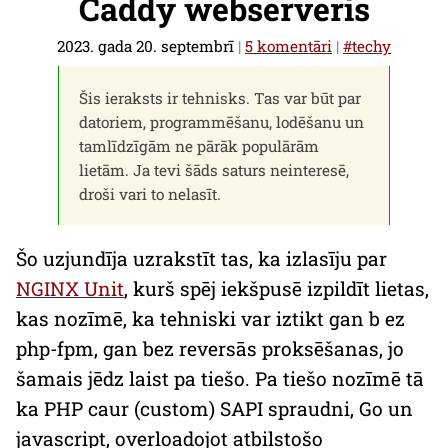
Caddy webserveris
2023. gada 20. septembrī
|
5 komentāri
|
#techy
Šis ieraksts ir tehnisks. Tas var būt par
datoriem, programmēšanu, lodēšanu un
tamlīdzīgām ne pārāk populārām
lietām. Ja tevi šāds saturs neinteresē,
droši vari to nelasīt.
Šo uzjundīja uzrakstīt tas, ka izlasīju par
NGINX Unit
, kurš spēj iekšpusē izpildīt lietas,
kas nozīmē, ka tehniski var iztikt gan b ez
php-fpm
, gan bez reversās proksēšanas, jo
šamais jēdz laist pa tiešo. Pa tiešo nozīmē tā
ka PHP caur (
custom
) SAPI spraudni,
Go
un
javascript
,
overloadojot
atbilstošo