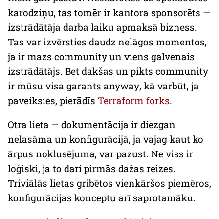
karodziņu, tas tomēr ir kantora sponsorēts —
izstrādātāja darba laiku apmaksā bizness.
Tas var izvērsties daudz nelāgos momentos,
ja ir mazs
community
un viens galvenais
izstrādātājs. Bet dakšas un pikts
community
ir mūsu visa garants
anyway
, kā varbūt, ja
paveiksies, pierādīs
Terraform forks
.
Otra lieta — dokumentācija ir diezgan
nelasāma un konfigurācijā, ja vajag kaut ko
ārpus noklusējuma, var pazust. Ne viss ir
loģiski, ja to dari pirmās dažas reizes.
Triviālās lietas gribētos vienkāršos piemēros,
konfigurācijas konceptu arī saprotamāku.