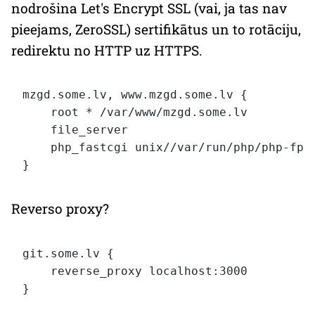
nodrošina
Let's Encrypt
SSL (vai, ja tas nav
pieejams,
ZeroSSL
) sertifikātus un to rotāciju,
redirektu no
HTTP
uz
HTTPS
.
mzgd.some.lv, www.mzgd.some.lv {

    root * /var/www/mzgd.some.lv

    file_server

    php_fastcgi unix//var/run/php/php-fpm.
Reverso
proxy
?
git.some.lv {

    reverse_proxy localhost:3000
