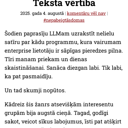
Teksta vērtība
2025. gada 4. augustā
|
komentāru vēl nav
|
#nepabeigtāsdomas
Šodien paprasīju LLMam uzrakstīt nelielu
satīru par kādu programmu, kura vairumam
enterprise
lietotāju ir sāpīgas pieredzes pilna.
Tīri manam priekam un dienas
skaistināšanai. Sanāca diezgan labi. Tik labi,
ka pat pasmaidīju.
Un tad skumji nopūtos.
Kādreiz šis žanrs atsevišķām interesentu
grupām bija augstā cieņā. Tagad, godīgi
sakot, veicot sīkus labojumus, īsti pat atšķirt