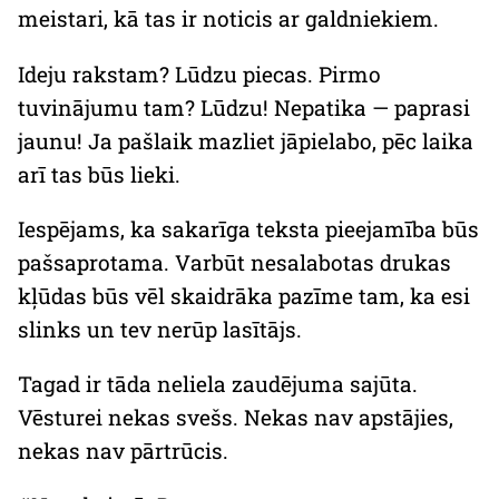
meistari, kā tas ir noticis ar galdniekiem.
Ideju rakstam? Lūdzu piecas. Pirmo
tuvinājumu tam? Lūdzu! Nepatika — paprasi
jaunu! Ja pašlaik mazliet jāpielabo, pēc laika
arī tas būs lieki.
Iespējams, ka sakarīga teksta pieejamība būs
pašsaprotama. Varbūt nesalabotas drukas
kļūdas būs vēl skaidrāka pazīme tam, ka esi
slinks un tev nerūp lasītājs.
Tagad ir tāda neliela zaudējuma sajūta.
Vēsturei nekas svešs. Nekas nav apstājies,
nekas nav pārtrūcis.