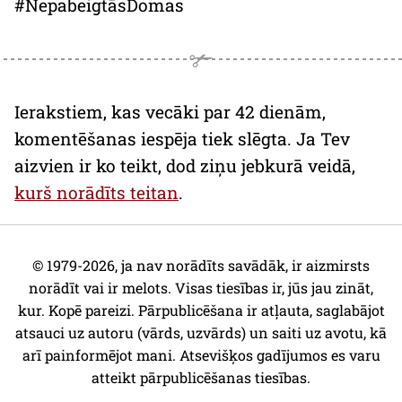
#NepabeigtāsDomas
Ierakstiem, kas vecāki par 42 dienām,
komentēšanas iespēja tiek slēgta. Ja Tev
aizvien ir ko teikt, dod ziņu jebkurā veidā,
kurš norādīts teitan
.
© 1979-2026, ja nav norādīts savādāk, ir aizmirsts
norādīt vai ir melots. Visas tiesības ir, jūs jau zināt,
kur. Kopē pareizi. Pārpublicēšana ir atļauta, saglabājot
atsauci uz autoru (vārds, uzvārds) un saiti uz avotu, kā
arī painformējot mani. Atsevišķos gadījumos es varu
atteikt pārpublicēšanas tiesības.