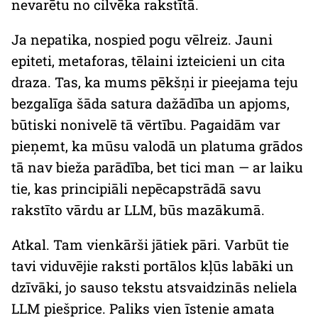
nevarētu no cilvēka rakstītā.
Ja nepatika, nospied pogu vēlreiz. Jauni
epiteti, metaforas, tēlaini izteicieni un cita
draza. Tas, ka mums pēkšņi ir pieejama teju
bezgalīga šāda satura dažādība un apjoms,
būtiski nonivelē tā vērtību. Pagaidām var
pieņemt, ka mūsu valodā un platuma grādos
tā nav bieža parādība, bet tici man — ar laiku
tie, kas principiāli nepēcapstrādā savu
rakstīto vārdu ar LLM, būs mazākumā.
Atkal. Tam vienkārši jātiek pāri. Varbūt tie
tavi viduvējie raksti portālos kļūs labāki un
dzīvāki, jo sauso tekstu atsvaidzinās neliela
LLM piešprice. Paliks vien īstenie amata