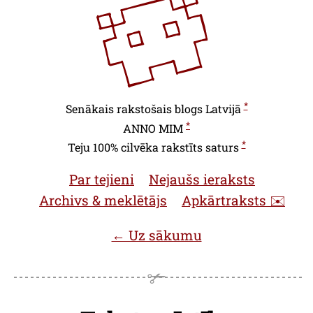
*
Senākais rakstošais blogs Latvijā
*
ANNO
MIM
*
Teju 100% cilvēka rakstīts saturs
Par tejieni
Nejaušs ieraksts
Archivs & meklētājs
Apkārtraksts ✉️
← Uz sākumu