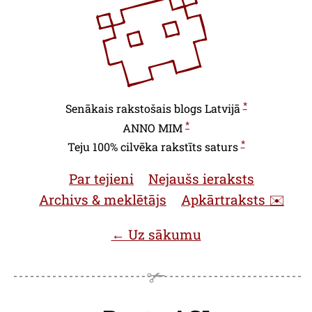
*
Senākais rakstošais blogs Latvijā
*
ANNO
MIM
*
Teju 100% cilvēka rakstīts saturs
Par tejieni
Nejaušs ieraksts
Archivs & meklētājs
Apkārtraksts ✉️
← Uz sākumu