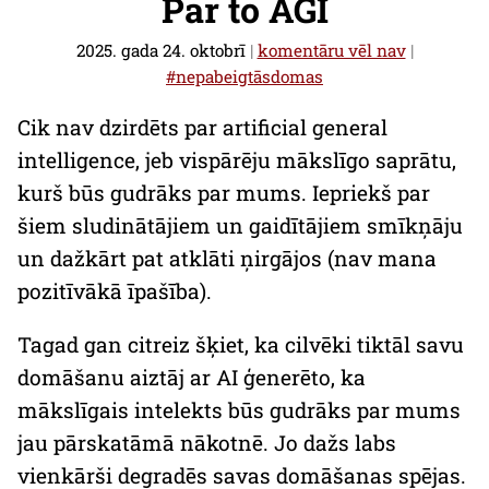
Par to AGI
2025. gada 24. oktobrī
|
komentāru vēl nav
|
#nepabeigtāsdomas
Cik nav dzirdēts par
artificial general
intelligence
, jeb vispārēju mākslīgo saprātu,
kurš būs gudrāks par mums. Iepriekš par
šiem sludinātājiem un gaidītājiem smīkņāju
un dažkārt pat atklāti ņirgājos (nav mana
pozitīvākā īpašība).
Tagad gan citreiz šķiet, ka cilvēki tiktāl savu
domāšanu aiztāj ar AI ģenerēto, ka
mākslīgais intelekts būs gudrāks par mums
jau pārskatāmā nākotnē. Jo dažs labs
vienkārši degradēs savas domāšanas spējas.