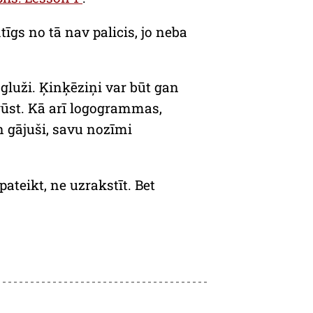
īgs no tā nav palicis, jo neba
e gluži. Ķinķēziņi var būt gan
gūst. Kā arī logogrammas,
n gājuši, savu nozīmi
pateikt, ne uzrakstīt. Bet