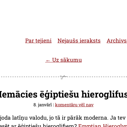
Par tejieni
Nejaušs ieraksts
Archivs
← Uz sākumu
Iemācies ēģiptiešu hieroglifu
8. janvārī
|
komentāru vēl nav
 joda latīņu valodu, jo tā ir pārāk moderna. Ja te
esēt ar ēģiptiešu hieroglifiem?
Egyptian Hierogly