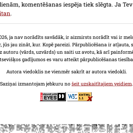
dienām, komentēšanas iespēja tiek slēgta. Ja Tev a
itan
.
26, ja nav norādīts savādāk, ir aizmirsts norādīt vai ir mel
r, jūs jau zināt, kur. Kopē pareizi. Pārpublicēšana ir atļauta, 
z autoru (vārds, uzvārds) un saiti uz avotu, kā arī painform
tsevišķos gadījumos es varu atteikt pārpublicēšanas tiesība
Autora viedoklis ne vienmēr sakrīt ar autora viedokli.
Saziņai izmantojam jebkuru no
šeit uzskaitītajiem veidiem
.