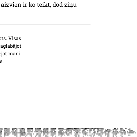
izvien ir ko teikt, dod ziņu
ots. Visas
saglabājot
ējot mani.
s.