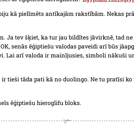
biju kā pielīmēts antīkajām rakstībām. Nekas prāt
em. Ja tev šķiet, ka tur jau bildītes jāvirknē, tad n
OK, senās ēģiptiešu valodas paveidi arī būs jāap
 Lai arī valoda ir mainījusies, simboli nākuši u
ir tieši tāda pati kā no duolingo. Ne tu pratīsi ko 
els ēģiptiešu hieroglifu bloks.