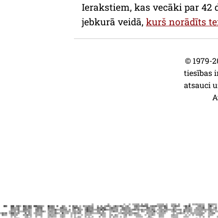
Ierakstiem, kas vecāki par 42 
jebkurā veidā,
kurš norādīts te
© 1979-20
tiesības i
atsauci u
A