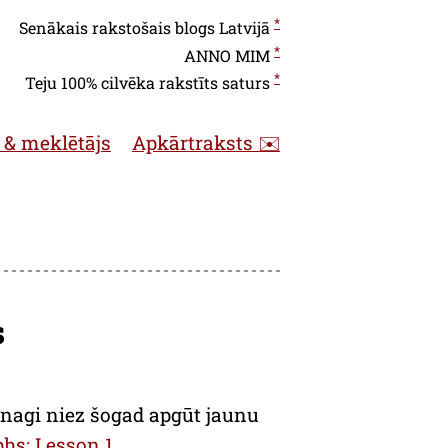
*
Senākais rakstošais blogs Latvijā
*
ANNO
MIM
*
Teju 100% cilvēka rakstīts saturs
 & meklētājs
Apkārtraksts ✉️
s
v nagi niez šogad apgūt jaunu
phs: Lesson 1
.