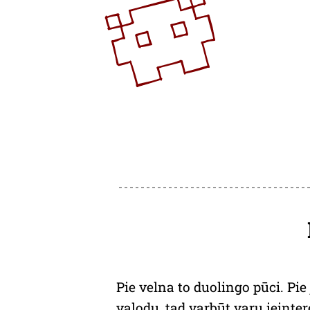
Pie velna to duolingo pūci. Pie
valodu, tad varbūt varu ieinter