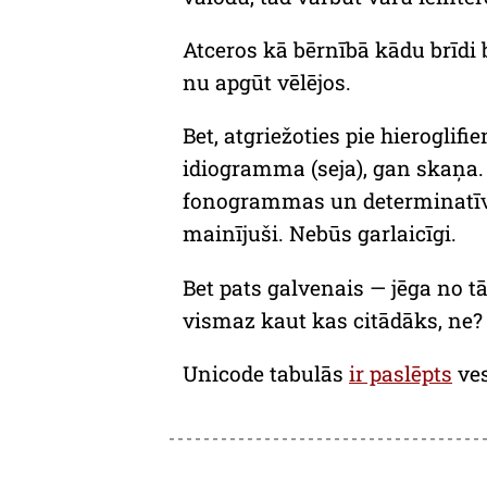
Atceros kā bērnībā kādu brīdi 
nu apgūt vēlējos.
Bet, atgriežoties pie hieroglifi
idiogramma (seja), gan skaņa. 
fonogrammas un determinatīvi.
mainījuši. Nebūs garlaicīgi.
Bet pats galvenais — jēga no tā 
vismaz kaut kas citādāks, ne?
Unicode tabulās
ir paslēpts
ves