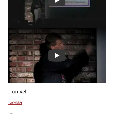
Play
Play
...un vēl
↑Atbildēt