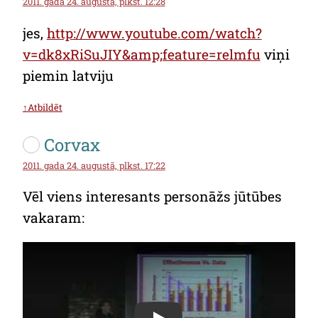
2011. gada 24. augustā, plkst. 12:28
jes,
http://www.youtube.com/watch?
v=dk8xRiSuJIY&amp;feature=relmfu
viņi
piemin latviju
↑Atbildēt
Corvax
2011. gada 24. augustā, plkst. 17:22
Vēl viens interesants personāžs jūtūbes
vakaram: