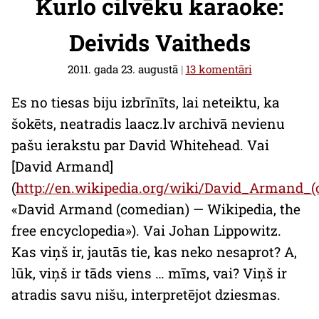
Kurlo cilvēku karaoke:
Deivids Vaitheds
2011. gada 23. augustā
|
13 komentāri
Es no tiesas biju izbrīnīts, lai neteiktu, ka
šokēts, neatradis laacz.lv archivā nevienu
pašu ierakstu par
David Whitehead
. Vai
[David Armand]
(
http://en.wikipedia.org/wiki/David_Armand_
«David Armand (comedian) — Wikipedia, the
free encyclopedia»)
. Vai
Johan Lippowitz
.
Kas viņš ir, jautās tie, kas neko nesaprot? A,
lūk, viņš ir tāds viens … mīms, vai? Viņš ir
atradis savu nišu, interpretējot dziesmas.