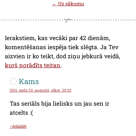
← Uz sākumu
Ierakstiem, kas vecāki par 42 dienām,
komentēšanas iespēja tiek slēgta. Ja Tev
aizvien ir ko teikt, dod ziņu jebkurā veidā,
kurš norādīts teitan
.
Kams
2011. gada 23. augustā, plkst. 20:32
Tas seriāls bija lielisks un jau sen ir
atcelts :(
↑Atbildēt