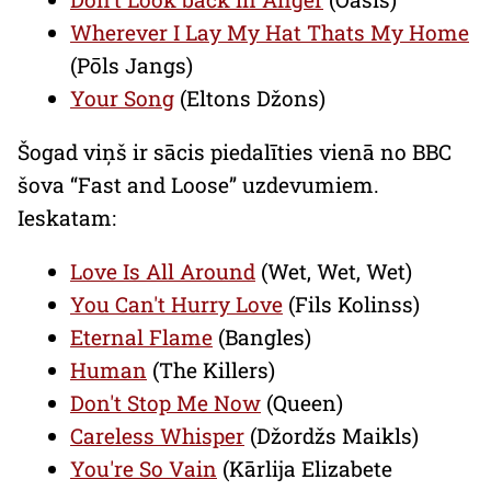
Wherever I Lay My Hat Thats My Home
(Pōls Jangs)
Your Song
(Eltons Džons)
Šogad viņš ir sācis piedalīties vienā no BBC
šova “Fast and Loose” uzdevumiem.
Ieskatam:
Love Is All Around
(Wet, Wet, Wet)
You Can't Hurry Love
(Fils Kolinss)
Eternal Flame
(Bangles)
Human
(The Killers)
Don't Stop Me Now
(Queen)
Careless Whisper
(Džordžs Maikls)
You're So Vain
(Kārlija Elizabete