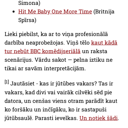
Simona)
Hit Me Baby One More Time
(Britnija
Spīrsa)
Lieki piebilst, ka ar to viņa profesionālā
darbība neaprobežojas. Viņš tēlo
kaut kādā
tur nebūt BBC komēdijseriālā
un raksta
scenārijus. Vārdu sakot — pelna iztiku ne
tikai ar savām interpretācijām.
[1]
Jautāsiet - kas ir jūtūbes vakars? Tas ir
vakars, kad divi vai vairāk cilvēki sēd pie
datora, un cenšas viens otram parādīt kaut
ko foršāku un inčīgāku, ko ir sastapuši
jūtūbsaulē. Parasti ievelkas.
Un notiek šādi
.