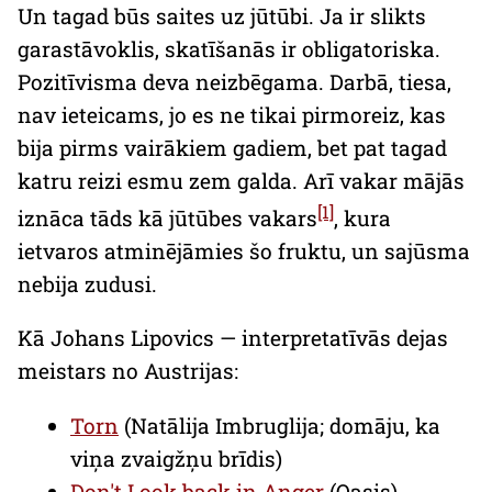
Un tagad būs saites uz jūtūbi. Ja ir slikts
garastāvoklis, skatīšanās ir obligatoriska.
Pozitīvisma deva neizbēgama. Darbā, tiesa,
nav ieteicams, jo es ne tikai pirmoreiz, kas
bija pirms vairākiem gadiem, bet pat tagad
katru reizi esmu zem galda. Arī vakar mājās
[1]
iznāca tāds kā jūtūbes vakars
, kura
ietvaros atminējāmies šo fruktu, un sajūsma
nebija zudusi.
Kā Johans Lipovics — interpretatīvās dejas
meistars no Austrijas:
Torn
(Natālija Imbruglija; domāju, ka
viņa zvaigžņu brīdis)
Don't Look back in Anger
(Oasis)