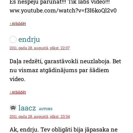
Es nespēju parunāt!!! Tik labs video!!!
ww.youtube.com/watch?v=f3I6koQl2v0
↑Atbildēt
endrju
2011. gada 28. augustā, plkst. 22:07
Daļa redzēti, garastāvokli neuzlaboja. Bet
nu vismaz atgādinājums par šādiem
video.
↑Atbildēt
laacz
autors
2011. gada 28. augustā, plkst. 23:34
Ak, endrju. Tev obligāti bija jāpasaka ne