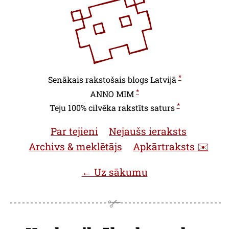
*
Senākais rakstošais blogs Latvijā
*
ANNO
MIM
*
Teju 100% cilvēka rakstīts saturs
Par tejieni
Nejaušs ieraksts
Archivs & meklētājs
Apkārtraksts ✉️
← Uz sākumu