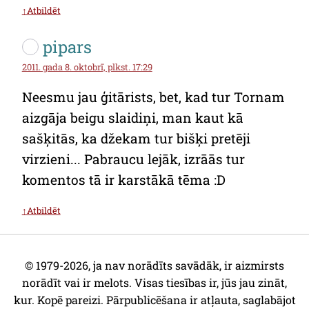
↑Atbildēt
pipars
2011. gada 8. oktobrī, plkst. 17:29
Neesmu jau ģitārists, bet, kad tur Tornam
aizgāja beigu slaidiņi, man kaut kā
sašķitās, ka džekam tur bišķi pretēji
virzieni... Pabraucu lejāk, izrāās tur
komentos tā ir karstākā tēma :D
↑Atbildēt
© 1979-2026, ja nav norādīts savādāk, ir aizmirsts
norādīt vai ir melots. Visas tiesības ir, jūs jau zināt,
kur. Kopē pareizi. Pārpublicēšana ir atļauta, saglabājot