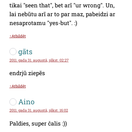
tikai "seen that", bet arī "ur wrong". Un,
lai nebūtu arī ar to par maz, pabeidzi ar
nesaprotamu "yes-but". :)
↑Atbildēt
gāts
2011. gada 31. augustā, plkst. 02:27
endrjū ziepēs
↑Atbildēt
Aino
2011. gada 31. augustā, plkst. 16:02
Paldies, super čalis :))