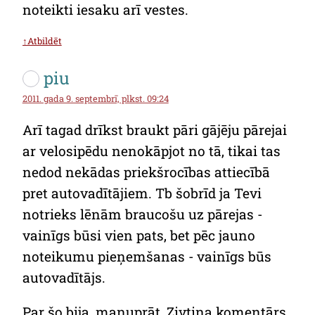
noteikti iesaku arī vestes.
↑Atbildēt
piu
2011. gada 9. septembrī, plkst. 09:24
Arī tagad drīkst braukt pāri gājēju pārejai
ar velosipēdu nenokāpjot no tā, tikai tas
nedod nekādas priekšrocības attiecībā
pret autovadītājiem. Tb šobrīd ja Tevi
notrieks lēnām braucošu uz pārejas -
vainīgs būsi vien pats, bet pēc jauno
noteikumu pieņemšanas - vainīgs būs
autovadītājs.
Par šo bija, manuprāt, Zivtiņa komentārs