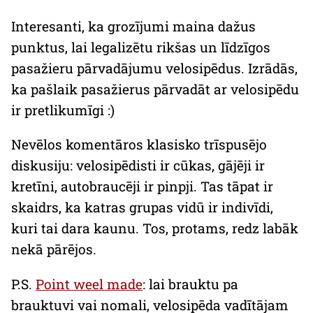
Interesanti, ka grozījumi maina dažus
punktus, lai legalizētu rikšas un līdzīgos
pasažieru pārvadājumu velosipēdus. Izrādās,
ka pašlaik pasažierus pārvadāt ar velosipēdu
ir pretlikumīgi :)
Nevēlos komentāros klasisko trīspusējo
diskusiju: velosipēdisti ir cūkas, gājēji ir
kretīni, autobraucēji ir pinpji. Tas tāpat ir
skaidrs, ka katras grupas vidū ir indivīdi,
kuri tai dara kaunu. Tos, protams, redz labāk
nekā pārējos.
P.S.
Point weel made
: lai brauktu pa
brauktuvi vai nomali, velosipēda vadītājam