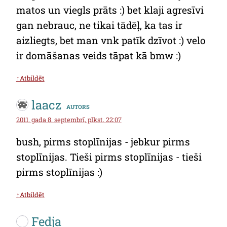
matos un viegls prāts :) bet klaji agresīvi
gan nebrauc, ne tikai tādēļ, ka tas ir
aizliegts, bet man vnk patīk dzīvot :) velo
ir domāšanas veids tāpat kā bmw :)
↑Atbildēt
laacz
autors
2011. gada 8. septembrī, plkst. 22:07
bush, pirms stoplīnijas - jebkur pirms
stoplīnijas. Tieši pirms stoplīnijas - tieši
pirms stoplīnijas :)
↑Atbildēt
Fedja