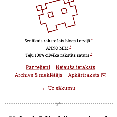
*
Senākais rakstošais blogs Latvijā
*
ANNO
MIM
*
Teju 100% cilvēka rakstīts saturs
Par tejieni
Nejaušs ieraksts
Archivs & meklētājs
Apkārtraksts ✉️
← Uz sākumu