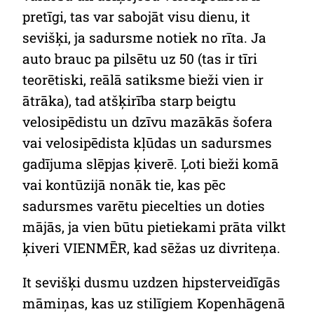
pretīgi, tas var sabojāt visu dienu, it
sevišķi, ja sadursme notiek no rīta. Ja
auto brauc pa pilsētu uz 50 (tas ir tīri
teorētiski, reālā satiksme bieži vien ir
ātrāka), tad atšķirība starp beigtu
velosipēdistu un dzīvu mazākās šofera
vai velosipēdista kļūdas un sadursmes
gadījuma slēpjas ķiverē. Ļoti bieži komā
vai kontūzijā nonāk tie, kas pēc
sadursmes varētu piecelties un doties
mājās, ja vien būtu pietiekami prāta vilkt
ķiveri VIENMĒR, kad sēžas uz divriteņa.
It sevišķi dusmu uzdzen hipsterveidīgās
māmiņas, kas uz stilīgiem Kopenhāgenā