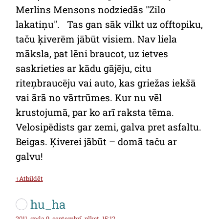
Merlins Mensons nodziedās "Zilo
lakatiņu". Tas gan sāk vilkt uz offtopiku,
taču ķiverēm jābūt visiem. Nav liela
māksla, pat lēni braucot, uz ietves
saskrieties ar kādu gājēju, citu
riteņbraucēju vai auto, kas griežas iekšā
vai ārā no vārtrūmes. Kur nu vēl
krustojumā, par ko arī raksta tēma.
Velosipēdists gar zemi, galva pret asfaltu.
Beigas. Ķiverei jābūt – domā taču ar
galvu!
↑Atbildēt
hu_ha
2011. gada 9. septembrī, plkst. 15:12