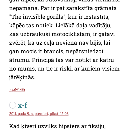
nepamana. Par ir pat sarakstīta grāmata
"The invisible gorilla", kur ir izstāstīts,
kāpēc tas notiek. Lielākā daļa vadītāju,
kas uzbraukuši motociklistam, ir gatavi
zvērēt, ka uz ceļa neviena nav bijis, lai
gan mocis ir braucis, nepārsniedzot
ātrumu. Principā tas var notikt ar katru
no mums, un tie ir riski, ar kuriem visiem
jārēķinās.
↑Atbildēt
x-f
2011. gada 9. septembrī, plkst. 15:08
Kad ķiveri uzvilks hipsters ar fiksiju,