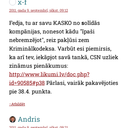
x-f
2011. gada 9. septembrī, plkst. 09:12
Fedja, tu ar savu KASKO no
s
olīdās
kompānijas, nonesot kādu "īpaši
nebremzējot", reiz pakļūsi zem
Kriminālkodeksa. Varbūt esi piemirsis,
ka arī tev, iekāpjot savā tankā, CSN uzliek
zināmus pienākumus:
http://www.likumi.lv/doc.php?
id=90585#p38
Pārlasi, vairāk pakavējoties
pie 38.4. punkta.
↑Atbildēt
Andris
2011. gada 9. septembrī, plkst. 09:21