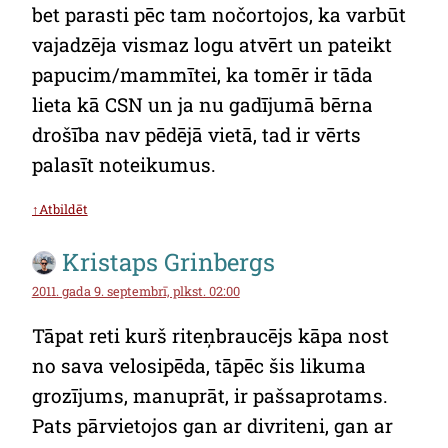
bet parasti pēc tam nočortojos, ka varbūt
vajadzēja vismaz logu atvērt un pateikt
papucim/mammītei, ka tomēr ir tāda
lieta kā CSN un ja nu gadījumā bērna
drošība nav pēdējā vietā, tad ir vērts
palasīt noteikumus.
↑Atbildēt
Kristaps Grinbergs
2011. gada 9. septembrī, plkst. 02:00
Tāpat reti kurš riteņbraucējs kāpa nost
no sava velosipēda, tāpēc šis likuma
grozījums, manuprāt, ir pašsaprotams.
Pats pārvietojos gan ar divriteni, gan ar