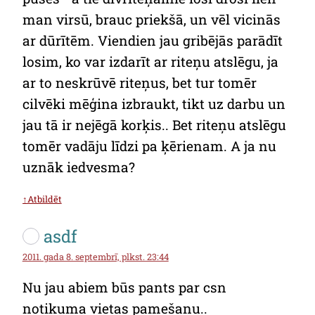
man virsū, brauc priekšā, un vēl vicinās
ar dūrītēm. Viendien jau gribējās parādīt
losim, ko var izdarīt ar riteņu atslēgu, ja
ar to neskrūvē riteņus, bet tur tomēr
cilvēki mēģina izbraukt, tikt uz darbu un
jau tā ir nejēgā korķis.. Bet riteņu atslēgu
tomēr vadāju līdzi pa ķērienam. A ja nu
uznāk iedvesma?
↑Atbildēt
asdf
2011. gada 8. septembrī, plkst. 23:44
Nu jau abiem būs pants par csn
notikuma vietas pamešanu..