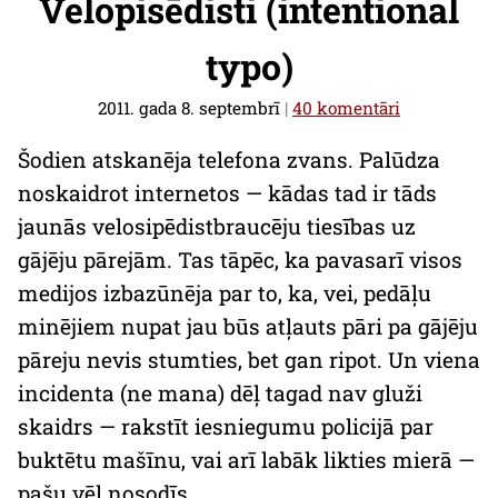
Velopisēdisti (intentional
typo)
2011. gada 8. septembrī
|
40 komentāri
Šodien atskanēja telefona zvans. Palūdza
noskaidrot internetos — kādas tad ir tāds
jaunās velosipēdistbraucēju tiesības uz
gājēju pārejām. Tas tāpēc, ka pavasarī visos
medijos izbazūnēja par to, ka, vei, pedāļu
minējiem nupat jau būs atļauts pāri pa gājēju
pāreju nevis stumties, bet gan ripot. Un viena
incidenta (ne mana) dēļ tagad nav gluži
skaidrs — rakstīt iesniegumu policijā par
buktētu mašīnu, vai arī labāk likties mierā —
pašu vēl nosodīs.