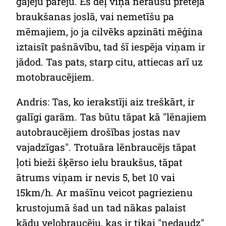
gājēju pāreju. Es dēļ viņa neraušu pretējā
braukšanas joslā, vai nemetīšu pa
mēmajiem, jo ja cilvēks apzināti mēģina
iztaisīt pašnāvību, tad šī iespēja viņam ir
jādod. Tas pats, starp citu, attiecas arī uz
motobraucējiem.
Andris: Tas, ko ierakstīji aiz treškārt, ir
galīgi garām. Tas būtu tāpat kā "lēnajiem
autobraucējiem drošības jostas nav
vajadzīgas". Trotuāra lēnbraucējs tāpat
ļoti bieži šķērso ielu braukšus, tāpat
ātrums viņam ir nevis 5, bet 10 vai
15km/h. Ar mašīnu veicot pagriezienu
krustojumā šad un tad nākas palaist
kādu velobraucēju, kas ir tikai "nedaudz"