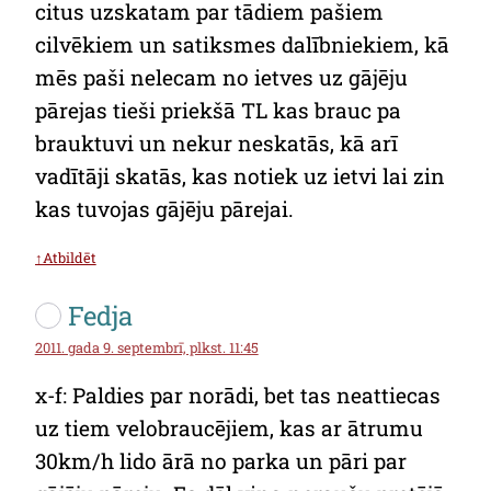
citus uzskatam par tādiem pašiem
cilvēkiem un satiksmes dalībniekiem, kā
mēs paši nelecam no ietves uz gājēju
pārejas tieši priekšā TL kas brauc pa
brauktuvi un nekur neskatās, kā arī
vadītāji skatās, kas notiek uz ietvi lai zin
kas tuvojas gājēju pārejai.
↑Atbildēt
Fedja
2011. gada 9. septembrī, plkst. 11:45
x-f: Paldies par norādi, bet tas neattiecas
uz tiem velobraucējiem, kas ar ātrumu
30km/h lido ārā no parka un pāri par