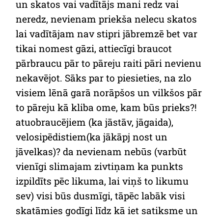
un skatos vai vadītājs mani redz vai
neredz, nevienam priekša nelecu skatos
lai vadītājam nav stipri jābremzē bet var
tikai nomest gāzi, attiecīgi braucot
pārbraucu pār to pāreju raiti pāri nevienu
nekavējot. Sāks par to piesieties, na zlo
visiem lēnā garā norāpšos un vilkšos pār
to pāreju kā kliba ome, kam būs prieks?!
atuobraucējiem (ka jāstāv, jāgaida),
velosipēdistiem(ka jākāpj nost un
jāvelkas)? da nevienam nebūs (varbūt
vienīgi slimajam zivtiņam ka punkts
izpildīts pēc likuma, lai viņš to likumu
sev) visi būs dusmīgi, tāpēc labāk visi
skatāmies godīgi līdz kā iet satiksme un