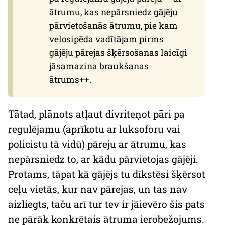
ātrumu, kas nepārsniedz gājēju
pārvietošanās ātrumu, pie kam
velosipēda vadītājam pirms
gājēju pārejas šķērsošanas laicīgi
jāsamazina braukšanas
ātrums++.
Tātad, plānots atļaut divriteņot pāri pa
regulējamu (aprīkotu ar luksoforu vai
policistu tā vidū) pāreju ar ātrumu, kas
nepārsniedz to, ar kādu pārvietojas gājēji.
Protams, tāpat kā gājējs tu dīkstēsi šķērsot
ceļu vietās, kur nav pārejas, un tas nav
aizliegts, taču arī tur tev ir jāievēro šis pats
ne pārāk konkrētais ātruma ierobežojums.