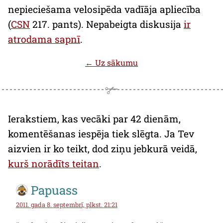
nepieciešama velosipēda vadīāja apliecība
(
CSN
217. pants). Nepabeigta diskusija
ir
atrodama sapnī
.
← Uz sākumu
Ierakstiem, kas vecāki par 42 dienām,
komentēšanas iespēja tiek slēgta. Ja Tev
aizvien ir ko teikt, dod ziņu jebkurā veidā,
kurš norādīts teitan
.
Papuass
2011. gada 8. septembrī, plkst. 21:21