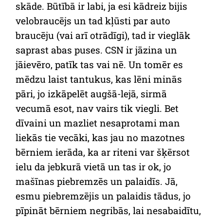
skāde. Būtībā ir labi, ja esi kādreiz bijis
velobraucējs un tad kļūsti par auto
braucēju (vai arī otrādīgi), tad ir vieglāk
saprast abas puses. CSN ir jāzina un
jāievēro, patīk tas vai nē. Un tomēr es
mēdzu laist tantukus, kas lēni minās
pāri, jo izkāpelēt augšā-lejā, sirmā
vecumā esot, nav vairs tik viegli. Bet
dīvaini un mazliet nesaprotami man
liekās tie vecāki, kas jau no mazotnes
bērniem ierāda, ka ar riteni var šķērsot
ielu da jebkurā vietā un tas ir ok, jo
mašīnas piebremzēs un palaidīs. Jā,
esmu piebremzējis un palaidis tādus, jo
pīpināt bērniem negribās, lai nesabaidītu,