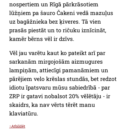
nospertiem un Rīgā pārkrāsotiem
lūžņiem pa šauro Čakeni vedā mazuļus
uz bagāžnieka bez ķiveres. Tā vien
prasās piestāt un to ričuku iznīcināt,
kamēr bērns vēl ir dzīvs.
Vēl jau varētu kaut ko pateikt arī par
sarkanām mirgojošām aizmugures
lampiņām, attiecīgi pamanāmiem un
pārējiem velo krēslas stundās, bet redzot
idiotu īpatsvaru mūsu sabiedrībā - par
ZRP ir gatavi nobalsot 20% vēlētāju - ir
skaidrs, ka nav vērts tērēt manu
klaviatūru.
↑Atbildēt