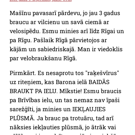
Mašīnu pavasarī pārdevu, jo jau 3 gadus
braucu ar vilcienu un savā ciemā ar
velosipēdu. Esmu minies arī līdz Rīgai un
pa Rīgu. Pašlaik Rīgā pārvietojos ar
kājām un sabiedriskajā. Man ir viedoklis
par velobraukšanu Rīgā.
Pirmkārt. Es nesaprotu tos "raķešvīrus"
uz riteņiem, kas Barona ielā BAIDĀS
BRAUKT PA IELU. Mīkstie! Esmu braucis
pa Brīvības ielu, un tas nemaz nav īpaši
sarežģīti, ja minies un IEKĻAUJIES
PLŪSMĀ. Ja brauc pa trotuāru, tad arī
nāksies iekļauties plūsmā, jo ātrāk vai