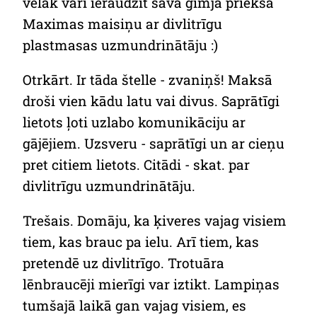
vēlāk vari ieraudzīt sava ģīmja priekšā
Maximas maisiņu ar divlitrīgu
plastmasas uzmundrinātāju :)
Otrkārt. Ir tāda štelle - zvaniņš! Maksā
droši vien kādu latu vai divus. Saprātīgi
lietots ļoti uzlabo komunikāciju ar
gājējiem. Uzsveru - saprātīgi un ar cieņu
pret citiem lietots. Citādi - skat. par
divlitrīgu uzmundrinātāju.
Trešais. Domāju, ka ķiveres vajag visiem
tiem, kas brauc pa ielu. Arī tiem, kas
pretendē uz divlitrīgo. Trotuāra
lēnbraucēji mierīgi var iztikt. Lampiņas
tumšajā laikā gan vajag visiem, es