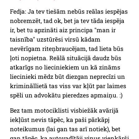
Fedja: Ja tev tiešām nebūs reālas iespējas
nobremzēt, tad ok, bet ja tev tāda iespēja
ir, bet tu apzināti aiz principa "man ir
taisnība" uzstūrēsi virsū kādam
nevērīgam riteņbraucējam, tad lieta būs
ļoti nopietna. Reālā situācijā daudz būs
atkarīgs no lieciniekiem un kā zināms
liecinieki mēdz būt diezgan neprecīzi un
krimināllietā tas viss var kļūt par laimes
spēli un advokātu pieredzes apmaiņu. :)
Bez tam motociklisti visbiežāk avārijā
iekļūst nevis tāpēc, ka paši pārkāpj
noteikumus (lai gan tas arī notiek), bet
gan tāpēc, ka autovadītāji viņus vienkārši