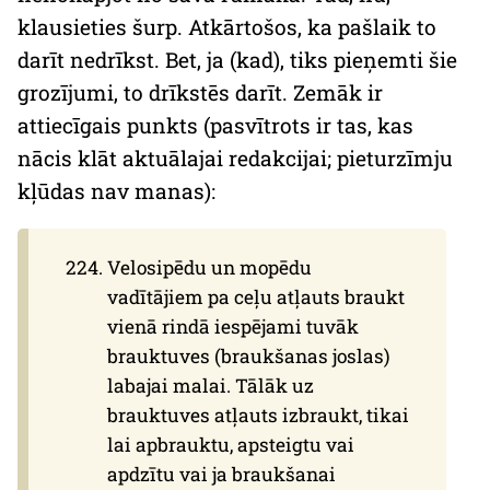
klausieties šurp. Atkārtošos, ka pašlaik to
darīt nedrīkst. Bet, ja (kad), tiks pieņemti šie
grozījumi, to drīkstēs darīt. Zemāk ir
attiecīgais punkts (pasvītrots ir tas, kas
nācis klāt aktuālajai redakcijai; pieturzīmju
kļūdas nav manas):
Velosipēdu un mopēdu
vadītājiem pa ceļu atļauts braukt
vienā rindā iespējami tuvāk
brauktuves (braukšanas joslas)
labajai malai. Tālāk uz
brauktuves atļauts izbraukt, tikai
lai apbrauktu, apsteigtu vai
apdzītu vai ja braukšanai