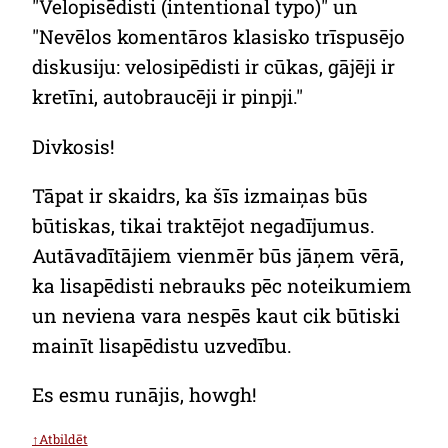
"Velopisēdisti (intentional typo)" un
"Nevēlos komentāros klasisko trīspusējo
diskusiju: velosipēdisti ir cūkas, gājēji ir
kretīni, autobraucēji ir pinpji."
Divkosis!
Tāpat ir skaidrs, ka šīs izmaiņas būs
būtiskas, tikai traktējot negadījumus.
Autāvadītājiem vienmēr būs jāņem vērā,
ka lisapēdisti nebrauks pēc noteikumiem
un neviena vara nespēs kaut cik būtiski
mainīt lisapēdistu uzvedību.
Es esmu runājis, howgh!
↑Atbildēt