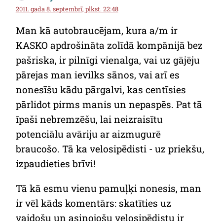
2011. gada 8. septembrī, plkst. 22:48
Man kā autobraucējam, kura a/m ir
KASKO apdrošināta zolīdā kompānijā bez
pašriska, ir pilnīgi vienalga, vai uz gājēju
pārejas man ievilks sānos, vai arī es
nonesīšu kādu pārgalvi, kas centīsies
pārlidot pirms manis un nepaspēs. Pat tā
īpaši nebremzēšu, lai neizraisītu
potenciālu avāriju ar aizmugurē
braucošo. Tā ka velosipēdisti - uz priekšu,
izpaudieties brīvi!
Tā kā esmu vienu pamuļķi nonesis, man
ir vēl kāds komentārs: skatīties uz
vaidošu un asiņojošu velosipēdistu ir