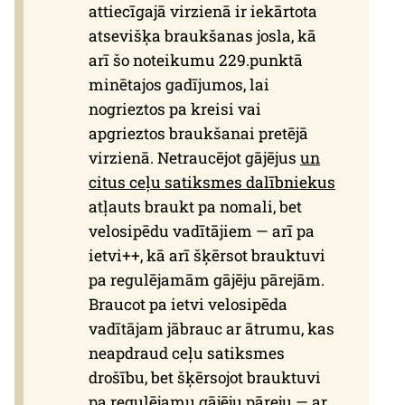
attiecīgajā virzienā ir iekārtota
atsevišķa braukšanas josla, kā
arī šo noteikumu 229.punktā
minētajos gadījumos, lai
nogrieztos pa kreisi vai
apgrieztos braukšanai pretējā
virzienā. Netraucējot gājējus
un
citus ceļu satiksmes dalībniekus
atļauts braukt pa nomali, bet
velosipēdu vadītājiem — arī pa
ietvi++, kā arī šķērsot brauktuvi
pa regulējamām gājēju pārejām.
Braucot pa ietvi velosipēda
vadītājam jābrauc ar ātrumu, kas
neapdraud ceļu satiksmes
drošību, bet šķērsojot brauktuvi
pa regulējamu gājēju pāreju — ar