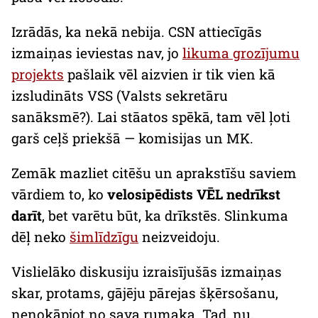
Izrādās, ka nekā nebija. CSN attiecīgās
izmaiņas ieviestas nav, jo
likuma grozījumu
projekts
pašlaik vēl aizvien ir tik vien kā
izsludināts VSS (Valsts sekretāru
sanāksmē?). Lai stāatos spēkā, tam vēl ļoti
garš ceļš priekšā — komisijas un MK.
Zemāk mazliet citēšu un aprakstīšu saviem
vārdiem to, ko
velosipēdists VĒL nedrīkst
darīt
, bet varētu būt, ka drīkstēs. Slinkuma
dēļ neko
šimlīdzīgu
neizveidoju.
Vislielāko diskusiju izraisījušās izmaiņas
skar, protams, gājēju pārejas šķērsošanu,
nenokāpjot no sava rumaka. Tad, nu,