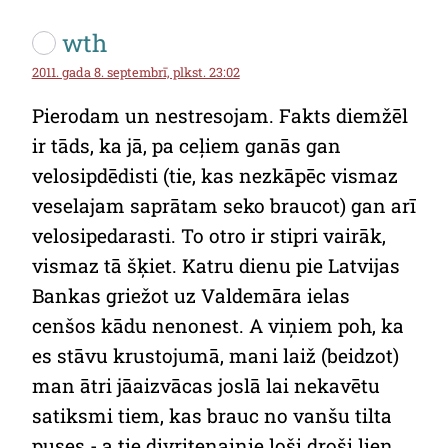
wth
2011. gada 8. septembrī, plkst. 23:02
Pierodam un nestresojam. Fakts diemžēl
ir tāds, ka jā, pa ceļiem ganās gan
velosipdēdisti (tie, kas nezkāpēc vismaz
veselajam saprātam seko braucot) gan arī
velosipedarasti. To otro ir stipri vairāk,
vismaz tā šķiet. Katru dienu pie Latvijas
Bankas griežot uz Valdemāra ielas
cenšos kādu nenonest. A viņiem poh, ka
es stāvu krustojumā, mani laiž (beidzot)
man ātri jāaizvācas joslā lai nekavētu
satiksmi tiem, kas brauc no vanšu tilta
puses - a tie divriteņainie loši droši lien