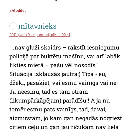
↑Atbildēt
mītavnieks
2011. gada 9. septembrī, plkst. 00:41
"..nav gluži skaidrs – rakstīt iesniegumu
policijā par buktētu mašīnu, vai arī labāk
likties mierā – pašu vēl nosodīs.".
Situācija izklausās jautra:) Tipa - eu,
džeki, pasakiet, vai esmu vainīgs vai nē!
Ja neesmu, tad es tam otram
(likumpārkāpējam) parādīšu!! A ja nu
tomēr esmu pats vainīgs, tad, davai,
aizmirstam, jo kam gan negadās nogriezt
citiem ceļu un gan jau ričukam nav liela