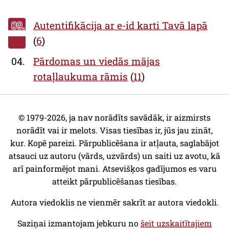
09.
Autentifikācija ar e-id karti Tavā lapā
(
6
)
04.
Pārdomas un viedās mājas
rotaļlaukuma rāmis
(
11
)
© 1979-2026, ja nav norādīts savādāk, ir aizmirsts
norādīt vai ir melots. Visas tiesības ir, jūs jau zināt,
kur. Kopē pareizi. Pārpublicēšana ir atļauta, saglabājot
atsauci uz autoru (vārds, uzvārds) un saiti uz avotu, kā
arī painformējot mani. Atsevišķos gadījumos es varu
atteikt pārpublicēšanas tiesības.
Autora viedoklis ne vienmēr sakrīt ar autora viedokli.
Saziņai izmantojam jebkuru no
šeit uzskaitītajiem