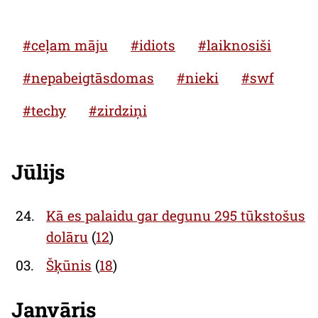
#ceļam māju
#idiots
#laiknosiši
#nepabeigtāsdomas
#nieki
#swf
#techy
#zirdziņi
Jūlijs
24.
Kā es palaidu gar degunu 295 tūkstošus
dolāru
(
12
)
03.
Šķūnis
(
18
)
Janvāris