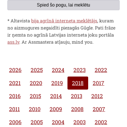
Spied šo pogu, lai meklētu
*
Altavista
bija agrīnā interneta meklētājs
, kuram
no aizmugures negaidīti piezagās Gūgle. Pati frāze
ir ņemta no agrīnā Latvijas interneta joku portāla
ass.lv
. Ar Assmastera atļauju,
mind you
.
2026
2025
2024
2023
2022
2021
2020
2019
2018
2017
2016
2015
2014
2013
2012
2011
2010
2009
2008
2007
2006
2005
2004
2003
2002