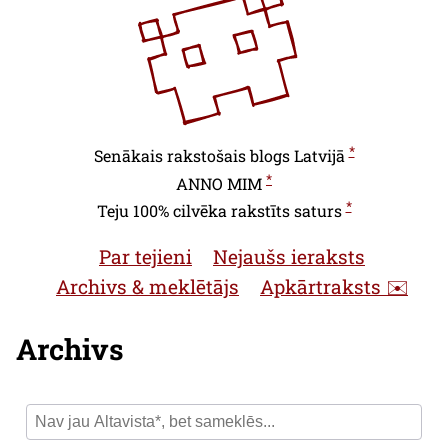
*
Senākais rakstošais blogs Latvijā
*
ANNO
MIM
*
Teju 100% cilvēka rakstīts saturs
Par tejieni
Nejaušs ieraksts
Archivs & meklētājs
Apkārtraksts ✉️
Archivs