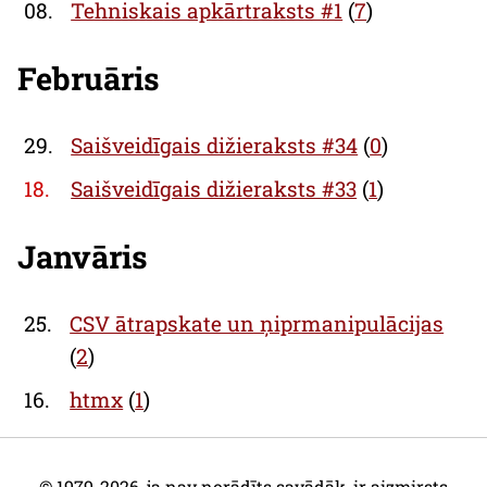
08.
Tehniskais apkārtraksts #1
(
7
)
Februāris
29.
Saišveidīgais dižieraksts #34
(
0
)
18.
Saišveidīgais dižieraksts #33
(
1
)
Janvāris
25.
CSV ātrapskate un ņiprmanipulācijas
(
2
)
16.
htmx
(
1
)
© 1979-2026, ja nav norādīts savādāk, ir aizmirsts