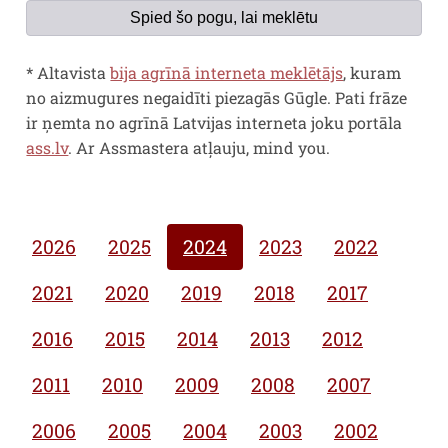
Spied šo pogu, lai meklētu
*
Altavista
bija agrīnā interneta meklētājs
, kuram
no aizmugures negaidīti piezagās Gūgle. Pati frāze
ir ņemta no agrīnā Latvijas interneta joku portāla
ass.lv
. Ar Assmastera atļauju,
mind you
.
2026
2025
2024
2023
2022
2021
2020
2019
2018
2017
2016
2015
2014
2013
2012
2011
2010
2009
2008
2007
2006
2005
2004
2003
2002