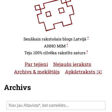
*
Senākais rakstošais blogs Latvijā
*
ANNO
MIM
*
Teju 100% cilvēka rakstīts saturs
Par tejieni
Nejaušs ieraksts
Archivs & meklētājs
Apkārtraksts ✉️
Archivs