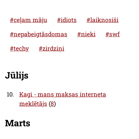
#ceļam māju
#idiots
#laiknosiši
#nepabeigtāsdomas
#nieki
#swf
#techy
#zirdziņi
Jūlijs
10.
Kagi - mans maksas interneta
meklētājs
(
8
)
Marts